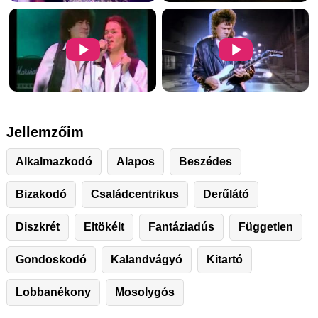
Jellemzőim
Alkalmazkodó
Alapos
Beszédes
Bizakodó
Családcentrikus
Derűlátó
Diszkrét
Eltökélt
Fantáziadús
Független
Gondoskodó
Kalandvágyó
Kitartó
Lobbanékony
Mosolygós