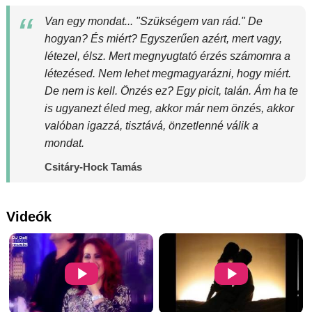
Van egy mondat... "Szükségem van rád." De
hogyan? És miért? Egyszerűen azért, mert vagy,
létezel, élsz. Mert megnyugtató érzés számomra a
létezésed. Nem lehet megmagyarázni, hogy miért.
De nem is kell. Önzés ez? Egy picit, talán. Ám ha te
is ugyanezt éled meg, akkor már nem önzés, akkor
valóban igazzá, tisztává, önzetlenné válik a
mondat.
Csitáry-Hock Tamás
Videók