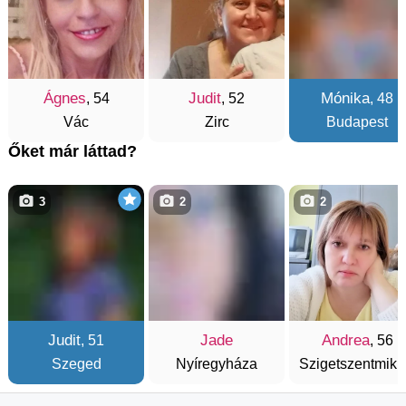
Ágnes
Judit
Mónika
, 54
, 52
, 48
Vác
Zirc
Budapest
Őket már láttad?
3
2
2
Judit
Jade
Andrea
, 51
, 56
Szeged
Nyíregyháza
Szigetszentmikl