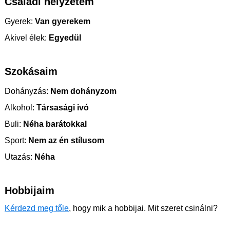
Családi helyzetem
Gyerek:
Van gyerekem
Akivel élek:
Egyedül
Szokásaim
Dohányzás:
Nem dohányzom
Alkohol:
Társasági ivó
Buli:
Néha barátokkal
Sport:
Nem az én stílusom
Utazás:
Néha
Hobbijaim
Kérdezd meg tőle
, hogy mik a hobbijai. Mit szeret csinálni?