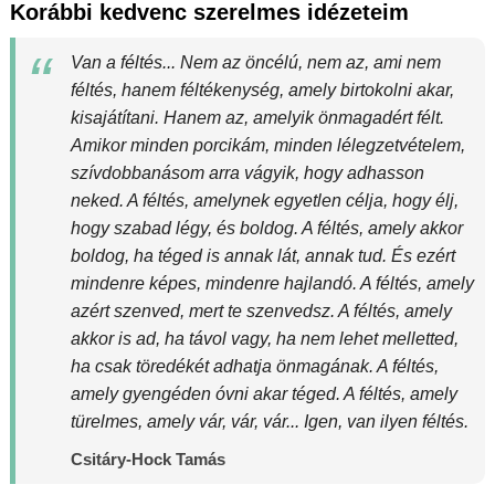
Korábbi kedvenc szerelmes idézeteim
Van a féltés... Nem az öncélú, nem az, ami nem
féltés, hanem féltékenység, amely birtokolni akar,
kisajátítani. Hanem az, amelyik önmagadért félt.
Amikor minden porcikám, minden lélegzetvételem,
szívdobbanásom arra vágyik, hogy adhasson
neked. A féltés, amelynek egyetlen célja, hogy élj,
hogy szabad légy, és boldog. A féltés, amely akkor
boldog, ha téged is annak lát, annak tud. És ezért
mindenre képes, mindenre hajlandó. A féltés, amely
azért szenved, mert te szenvedsz. A féltés, amely
akkor is ad, ha távol vagy, ha nem lehet melletted,
ha csak töredékét adhatja önmagának. A féltés,
amely gyengéden óvni akar téged. A féltés, amely
türelmes, amely vár, vár, vár... Igen, van ilyen féltés.
Csitáry-Hock Tamás