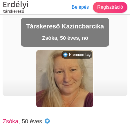
Erdélyi
Belépés
Regisztráció
társkereső
Társkereső Kazincbarcika
Zsóka, 50 éves, nő
Prémium tag
Zsóka
, 50 éves