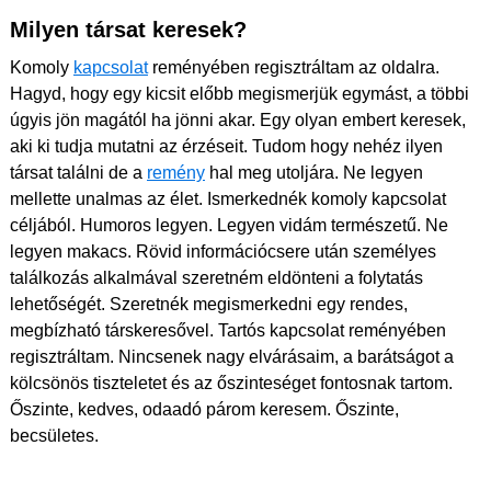
Milyen társat keresek?
Komoly
kapcsolat
reményében regisztráltam az oldalra.
Hagyd, hogy egy kicsit előbb megismerjük egymást, a többi
úgyis jön magától ha jönni akar. Egy olyan embert keresek,
aki ki tudja mutatni az érzéseit. Tudom hogy nehéz ilyen
társat találni de a
remény
hal meg utoljára. Ne legyen
mellette unalmas az élet. Ismerkednék komoly kapcsolat
céljából. Humoros legyen. Legyen vidám természetű. Ne
legyen makacs. Rövid információcsere után személyes
találkozás alkalmával szeretném eldönteni a folytatás
lehetőségét. Szeretnék megismerkedni egy rendes,
megbízható társkeresővel. Tartós kapcsolat reményében
regisztráltam. Nincsenek nagy elvárásaim, a barátságot a
kölcsönös tiszteletet és az őszinteséget fontosnak tartom.
Őszinte, kedves, odaadó párom keresem. Őszinte,
becsületes.