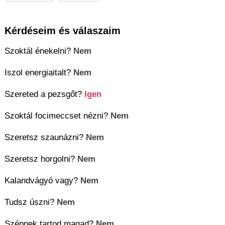
Kérdéseim és válaszaim
Szoktál énekelni?
Nem
Iszol energiaitalt?
Nem
Szereted a pezsgőt?
Igen
Szoktál focimeccset nézni?
Nem
Szeretsz szaunázni?
Nem
Szeretsz horgolni?
Nem
Kalandvágyó vagy?
Nem
Tudsz úszni?
Nem
Szépnek tartod magad?
Nem