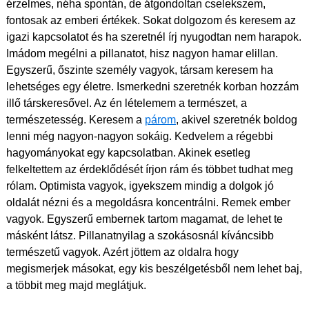
érzelmes, néha spontán, de átgondoltan cselekszem,
fontosak az emberi értékek. Sokat dolgozom és keresem az
igazi kapcsolatot és ha szeretnél írj nyugodtan nem harapok.
Imádom megélni a pillanatot, hisz nagyon hamar elillan.
Egyszerű, őszinte személy vagyok, társam keresem ha
lehetséges egy életre. Ismerkedni szeretnék korban hozzám
illő társkeresővel. Az én lételemem a természet, a
természetesség. Keresem a
párom
, akivel szeretnék boldog
lenni még nagyon-nagyon sokáig. Kedvelem a régebbi
hagyományokat egy kapcsolatban. Akinek esetleg
felkeltettem az érdeklődését írjon rám és többet tudhat meg
rólam. Optimista vagyok, igyekszem mindig a dolgok jó
oldalát nézni és a megoldásra koncentrálni. Remek ember
vagyok. Egyszerű embernek tartom magamat, de lehet te
másként látsz. Pillanatnyilag a szokásosnál kíváncsibb
természetű vagyok. Azért jöttem az oldalra hogy
megismerjek másokat, egy kis beszélgetésből nem lehet baj,
a többit meg majd meglátjuk.