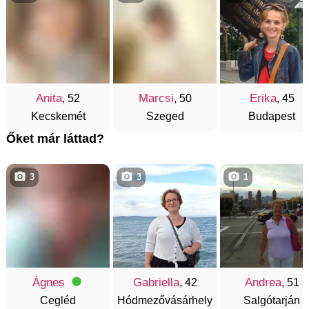
Anita
Marcsi
Erika
, 52
, 50
, 45
Kecskemét
Szeged
Budapest
Őket már láttad?
3
3
1
Ágnes
Gabriella
Andrea
, 42
, 51
Cegléd
Hódmezővásárhely
Salgótarján