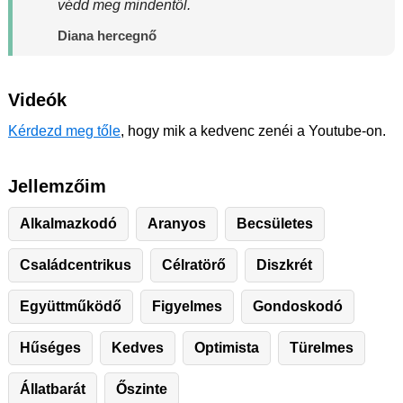
védd meg mindentől.
Diana hercegnő
Videók
Kérdezd meg tőle
, hogy mik a kedvenc zenéi a Youtube-on.
Jellemzőim
Alkalmazkodó
Aranyos
Becsületes
Családcentrikus
Célratörő
Diszkrét
Együttműködő
Figyelmes
Gondoskodó
Hűséges
Kedves
Optimista
Türelmes
Állatbarát
Őszinte