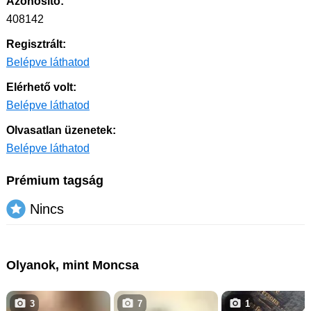
Azonosító:
408142
Regisztrált:
Belépve láthatod
Elérhető volt:
Belépve láthatod
Olvasatlan üzenetek:
Belépve láthatod
Prémium tagság
Nincs
Olyanok, mint Moncsa
3
7
1