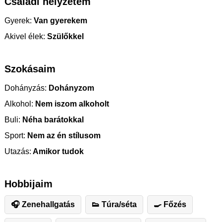
Családi helyzetem
Gyerek:
Van gyerekem
Akivel élek:
Szülőkkel
Szokásaim
Dohányzás:
Dohányzom
Alkohol:
Nem iszom alkoholt
Buli:
Néha barátokkal
Sport:
Nem az én stílusom
Utazás:
Amikor tudok
Hobbijaim
🎧 Zenehallgatás
👟 Túra/séta
🍳 Főzés