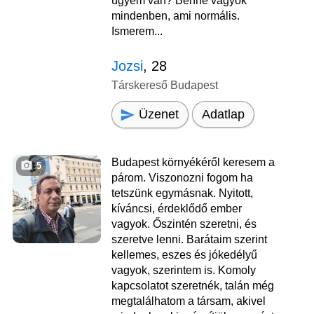
ügyem van? Benne vagyok
mindenben, ami normális.
Ismerem...
Jozsi
, 28
Társkereső Budapest
Üzenet
Adatlap
Budapest környékéről keresem a
5
párom. Viszonozni fogom ha
tetszünk egymásnak. Nyitott,
kíváncsi, érdeklődő ember
vagyok. Őszintén szeretni, és
szeretve lenni. Barátaim szerint
kellemes, eszes és jókedélyű
vagyok, szerintem is. Komoly
kapcsolatot szeretnék, talán még
megtalálhatom a társam, akivel