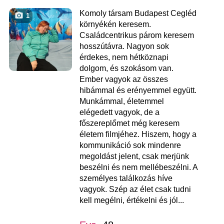
Komoly társam Budapest Cegléd
1
környékén keresem.
Családcentrikus párom keresem
hosszútávra. Nagyon sok
érdekes, nem hétköznapi
dolgom, és szokásom van.
Ember vagyok az összes
hibámmal és erényemmel együtt.
Munkámmal, életemmel
elégedett vagyok, de a
főszereplőmet még keresem
életem filmjéhez. Hiszem, hogy a
kommunikáció sok mindenre
megoldást jelent, csak merjünk
beszélni és nem mellébeszélni. A
személyes találkozás híve
vagyok. Szép az élet csak tudni
kell megélni, értékelni és jól...