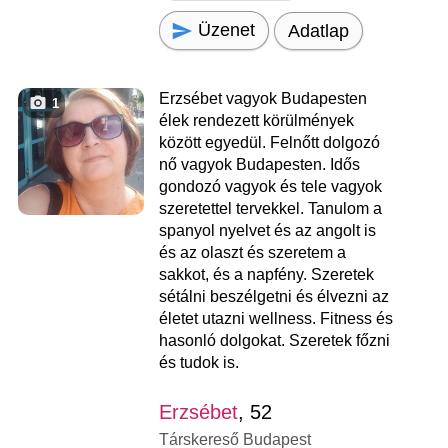
Üzenet
Adatlap
Erzsébet vagyok Budapesten
1
élek rendezett körülmények
között egyedül. Felnőtt dolgozó
nő vagyok Budapesten. Idős
gondozó vagyok és tele vagyok
szeretettel tervekkel. Tanulom a
spanyol nyelvet és az angolt is
és az olaszt és szeretem a
sakkot, és a napfény. Szeretek
sétálni beszélgetni és élvezni az
életet utazni wellness. Fitness és
hasonló dolgokat. Szeretek főzni
és tudok is.
Erzsébet
, 52
Társkereső Budapest