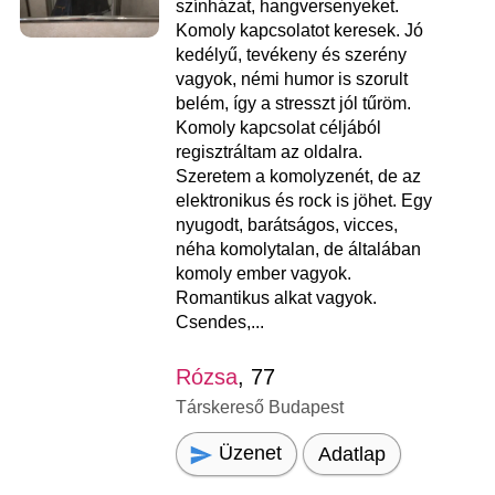
színházat, hangversenyeket.
Komoly kapcsolatot keresek. Jó
kedélyű, tevékeny és szerény
vagyok, némi humor is szorult
belém, így a stresszt jól tűröm.
Komoly kapcsolat céljából
regisztráltam az oldalra.
Szeretem a komolyzenét, de az
elektronikus és rock is jöhet. Egy
nyugodt, barátságos, vicces,
néha komolytalan, de általában
komoly ember vagyok.
Romantikus alkat vagyok.
Csendes,...
Rózsa
, 77
Társkereső Budapest
Üzenet
Adatlap