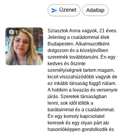
Üzenet
Adatlap
Sziasztok Anna vagyok, 21 éves.
1
Jelenleg a családommal élek
Budapesten. Alkalmazottként
dolgozom és a közeljövőben
szeretnék továbbtanulni. Én egy
kedves és őszinte
személyiségnek tartom magam,
kicsit visszahúzódóbb vagyok de
ez inkább társaság függő nálam.
A hobbim a lovazás és versenyre
járás. Szeretek társaságban
lenni, sok időt töltök a
barátaimmal és a családommal.
Én egy komoly kapcsolatot
keresek és egy olyan párt aki
hasonlóképpen gondolkodik és