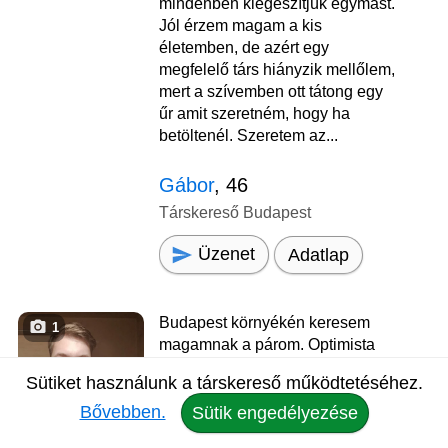
mindenben kiegészítjük egymást.
Jól érzem magam a kis
életemben, de azért egy
megfelelő társ hiányzik mellőlem,
mert a szívemben ott tátong egy
űr amit szeretném, hogy ha
betöltenél. Szeretem az...
Gábor
, 46
Társkereső Budapest
Üzenet
Adatlap
Budapest környékén keresem
1
magamnak a párom. Optimista
vagyok, igyekszem mindig a
Sütiket használunk a társkereső működtetéséhez.
dolgok jó oldalát nézni és a
Bővebben.
megoldásra koncentrálni.
Sütik engedélyezése
Kedves, megértő páromat