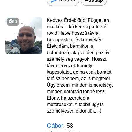
Kedves Érdeklődő! Független
3
mackós fickó keresi partnerét
rövid illetve hosszú távra.
Budapesten, és környékén.
Életvidám, bármikor is
bolondozó, alapvetően pozitív
személyiség vagyok. Hosszú
távra tervezek komoly
kapcsolatot, de ha csak barátot
találsz bennem, az is megfelel.
Úgy érzem, minden ismeretség,
minden barátság többé tesz.
Előny, ha szereted a
motorosokat. A többit úgy is
személyesen eldöntjük. ;-)
Gábor
, 53