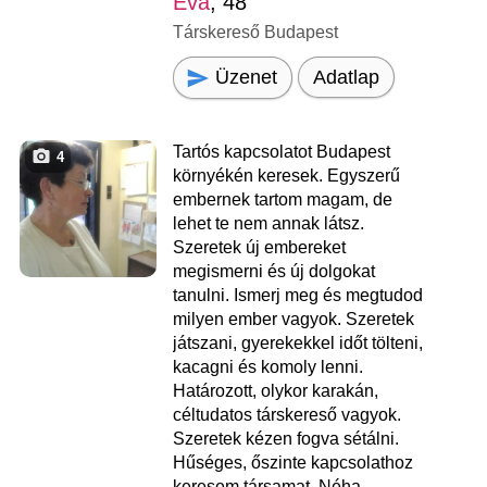
Eva
, 48
Társkereső Budapest
Üzenet
Adatlap
Tartós kapcsolatot Budapest
4
környékén keresek. Egyszerű
embernek tartom magam, de
lehet te nem annak látsz.
Szeretek új embereket
megismerni és új dolgokat
tanulni. Ismerj meg és megtudod
milyen ember vagyok. Szeretek
játszani, gyerekekkel időt tölteni,
kacagni és komoly lenni.
Határozott, olykor karakán,
céltudatos társkereső vagyok.
Szeretek kézen fogva sétálni.
Hűséges, őszinte kapcsolathoz
keresem társamat. Néha