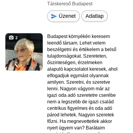
Társkereső Budapest
Üzenet
Adatlap
Budapest környékén keresem
2
leendő társam. Lehet velem
beszélgetni és értékelem a belső
tulajdonságokat. Szereteten,
őszinteségen, érzelmeken
alapuló kapcsolatot keresek, ahol
elfogadjuk egymást olyannak
amilyen. Szeretni, és szeretve
lenni. Nagyon vágyom már az
igazi oda adó szeretetre cserébe
nem a legszebb de igazi család
centrikus figyelmes és oda adó
párod lehetek. Nagyon szeretek
főzni. Ha megnevettetlek akkor
nyert ügyem van? Barátaim