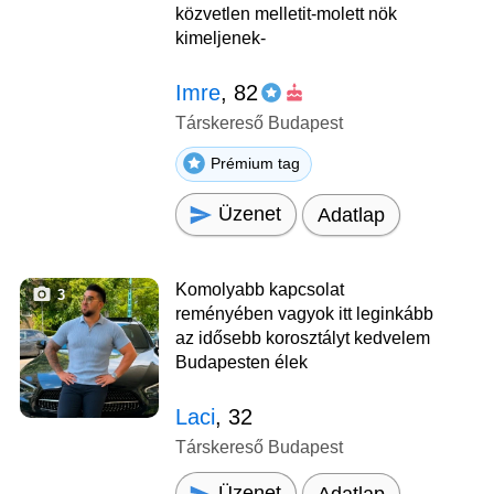
közvetlen melletit-molett nök
kimeljenek-
Imre
, 82
Társkereső Budapest
Prémium tag
Üzenet
Adatlap
Komolyabb kapcsolat
3
reményében vagyok itt leginkább
az idősebb korosztályt kedvelem
Budapesten élek
Laci
, 32
Társkereső Budapest
Üzenet
Adatlap