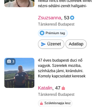
nélkül nincs élet-Szeretek filmet
nézni-sétálni-zenét hallgatni-
Zsuzsanna
, 53
Társkereső Budapest
Prémium tag
Üzenet
Adatlap
47 éves budapesti duci nő
3
vagyok. Szeretek moziba,
színházba járni, kirándulni.
Komoly kapcsolatot keresek
Katalin
, 47
Társkereső Budapest
Születésnapja lesz