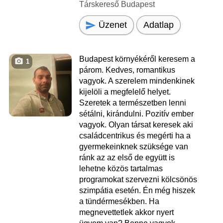
Társkereső Budapest
Üzenet
Adatlap
Budapest környékéről keresem a
1
párom. Kedves, romantikus
vagyok. A szerelem mindenkinek
kijelöli a megfelelő helyet.
Szeretek a természetben lenni
sétálni, kirándulni. Pozitív ember
vagyok. Olyan társat keresek aki
családcentrikus és megérti ha a
gyermekeinknek szüksége van
ránk az az első de együtt is
lehetne közös tartalmas
programokat szervezni kölcsönös
szimpátia esetén. Én még hiszek
a tündérmesékben. Ha
megnevettetlek akkor nyert