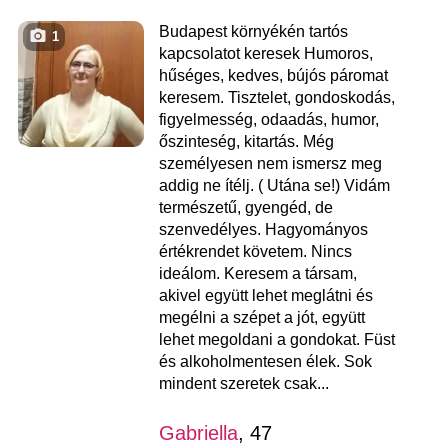
Budapest környékén tartós
1
kapcsolatot keresek Humoros,
hűséges, kedves, bújós páromat
keresem. Tisztelet, gondoskodás,
figyelmesség, odaadás, humor,
őszinteség, kitartás. Még
személyesen nem ismersz meg
addig ne ítélj. ( Utána se!) Vidám
természetű, gyengéd, de
szenvedélyes. Hagyományos
értékrendet követem. Nincs
ideálom. Keresem a társam,
akivel együtt lehet meglátni és
megélni a szépet a jót, együtt
lehet megoldani a gondokat. Füst
és alkoholmentesen élek. Sok
mindent szeretek csak...
Gabriella
, 47