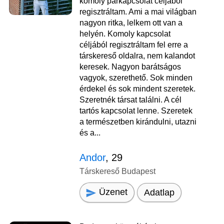
komoly párkapcsolat céljából
regisztráltam. Ami a mai világban
nagyon ritka, lelkem ott van a
helyén. Komoly kapcsolat
céljából regisztráltam fel erre a
társkereső oldalra, nem kalandot
keresek. Nagyon barátságos
vagyok, szerethető. Sok minden
érdekel és sok mindent szeretek.
Szeretnék társat találni. A cél
tartós kapcsolat lenne. Szeretek
a természetben kirándulni, utazni
és a...
Andor
, 29
Társkereső Budapest
Üzenet
Adatlap