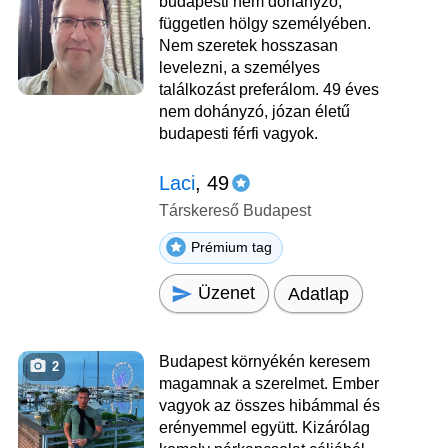
budapesti nem dohányzó,
független hölgy személyében.
Nem szeretek hosszasan
levelezni, a személyes
találkozást preferálom. 49 éves
nem dohányzó, józan életű
budapesti férfi vagyok.
Laci
, 49
Társkereső Budapest
Prémium tag
Üzenet
Adatlap
Budapest környékén keresem
2
magamnak a szerelmet. Ember
vagyok az összes hibámmal és
erényemmel együtt. Kizárólag