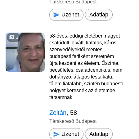
Társkereső Budapest
Üzenet
Adatlap
58-éves, eddigi életében nagyot
3
csalódott, elvált, fiatalos, káros
szenvedélyektől mentes,
budapesti férfiként szeretném
újra kezdeni az életem. Őszinte,
becsületes, családcentrikus, nem
dohányzó, átlagos testalkatú,
tőlem fiatalabb, szintén budapesti
hölgyet keresnék az életembe
társamnak.
Zoltán
, 58
Társkereső Budapest
Üzenet
Adatlap