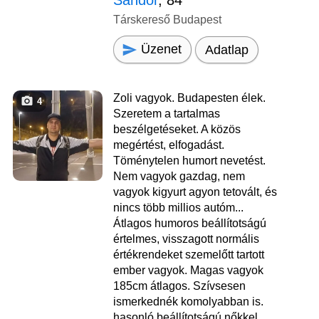
Sándor
, 84
Társkereső Budapest
Üzenet
Adatlap
Zoli vagyok. Budapesten élek.
4
Szeretem a tartalmas
beszélgetéseket. A közös
megértést, elfogadást.
Töménytelen humort nevetést.
Nem vagyok gazdag, nem
vagyok kigyurt agyon tetovált, és
nincs több millios autóm...
Átlagos humoros beállítotságú
értelmes, visszagott normális
értékrendeket szemelőtt tartott
ember vagyok. Magas vagyok
185cm átlagos. Szívsesen
ismerkednék komolyabban is.
hasonló beállítotságú nőkkel.