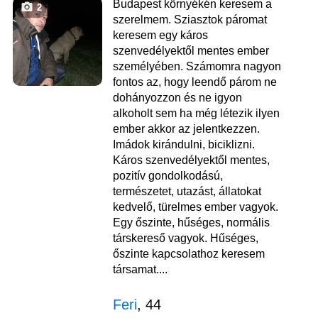
Budapest környékén keresem a
2
szerelmem. Sziasztok páromat
keresem egy káros
szenvedélyektől mentes ember
személyében. Számomra nagyon
fontos az, hogy leendő párom ne
dohányozzon és ne igyon
alkoholt sem ha még létezik ilyen
ember akkor az jelentkezzen.
Imádok kirándulni, biciklizni.
Káros szenvedélyektől mentes,
pozitív gondolkodású,
természetet, utazást, állatokat
kedvelő, türelmes ember vagyok.
Egy őszinte, hűséges, normális
társkereső vagyok. Hűséges,
őszinte kapcsolathoz keresem
társamat....
Feri
, 44