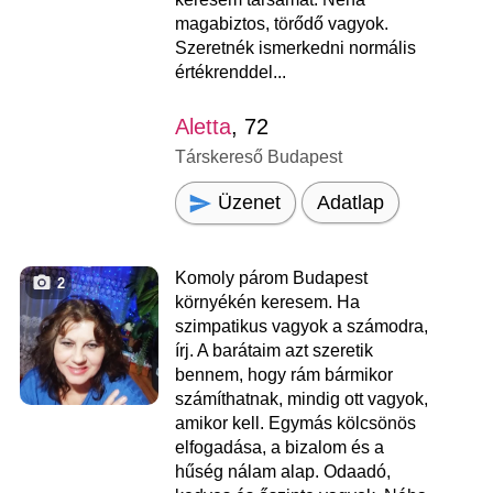
magabiztos, törődő vagyok.
Szeretnék ismerkedni normális
értékrenddel...
Aletta
, 72
Társkereső Budapest
Üzenet
Adatlap
Komoly párom Budapest
2
környékén keresem. Ha
szimpatikus vagyok a számodra,
írj. A barátaim azt szeretik
bennem, hogy rám bármikor
számíthatnak, mindig ott vagyok,
amikor kell. Egymás kölcsönös
elfogadása, a bizalom és a
hűség nálam alap. Odaadó,