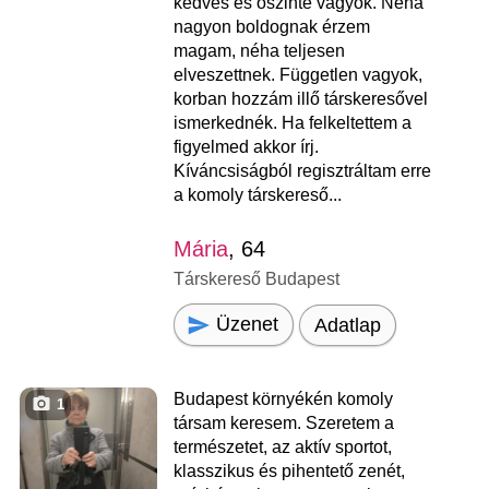
kedves és őszinte vagyok. Néha
nagyon boldognak érzem
magam, néha teljesen
elveszettnek. Független vagyok,
korban hozzám illő társkeresővel
ismerkednék. Ha felkeltettem a
figyelmed akkor írj.
Kíváncsiságból regisztráltam erre
a komoly társkereső...
Mária
, 64
Társkereső Budapest
Üzenet
Adatlap
Budapest környékén komoly
1
társam keresem. Szeretem a
természetet, az aktív sportot,
klasszikus és pihentető zenét,