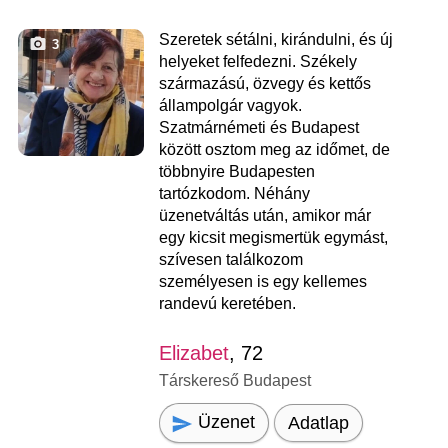
Szeretek sétálni, kirándulni, és új
3
helyeket felfedezni. Székely
származású, özvegy és kettős
állampolgár vagyok.
Szatmárnémeti és Budapest
között osztom meg az időmet, de
többnyire Budapesten
tartózkodom. Néhány
üzenetváltás után, amikor már
egy kicsit megismertük egymást,
szívesen találkozom
személyesen is egy kellemes
randevú keretében.
Elizabet
, 72
Társkereső Budapest
Üzenet
Adatlap