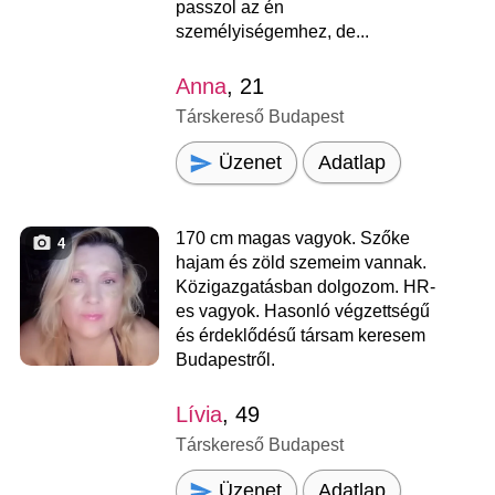
passzol az én
személyiségemhez, de...
Anna
, 21
Társkereső Budapest
Üzenet
Adatlap
170 cm magas vagyok. Szőke
4
hajam és zöld szemeim vannak.
Közigazgatásban dolgozom. HR-
es vagyok. Hasonló végzettségű
és érdeklődésű társam keresem
Budapestről.
Lívia
, 49
Társkereső Budapest
Üzenet
Adatlap