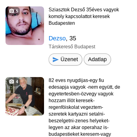
Sziasztok Dezső 35éves vagyok
5
komoly kapcsolattot keresek
Budapesten
Dezso
, 35
Társkereső Budapest
Üzenet
Adatlap
82 eves nyugdijas-egy fiu
4
edesapja vagyok -nem együtt, de
egyetertesben-özvegy vagyok
hozzam illöt keresek-
regenföiskolat vegeztem-
szeretek kartyazni setalni-
beszelgetni-zenes helyeket-
legyen az akar operahaz is-
budapestieket keresem-vagy