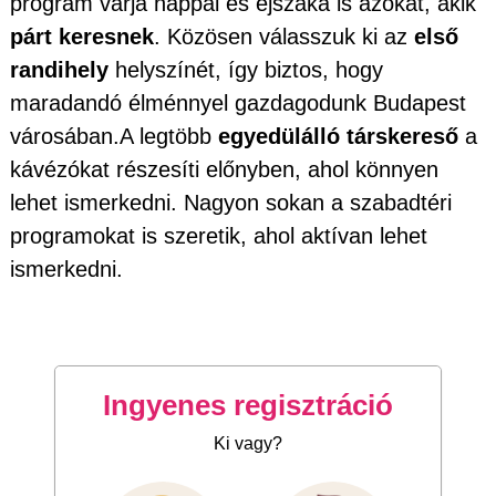
program várja nappal és éjszaka is azokat, akik
párt keresnek
. Közösen válasszuk ki az
első
randihely
helyszínét, így biztos, hogy
maradandó élménnyel gazdagodunk Budapest
városában.A legtöbb
egyedülálló társkereső
a
kávézókat részesíti előnyben, ahol könnyen
lehet ismerkedni. Nagyon sokan a szabadtéri
programokat is szeretik, ahol aktívan lehet
ismerkedni.
Ingyenes regisztráció
Ki vagy?