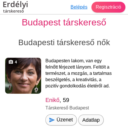
Erdélyi
Belépés
Regisztráció
társkereső
Budapest társkereső
Budapesti társkereső nők
Budapesten lakom, van egy
4
felnőtt férjezett lányom. Feltölt a
természet, a mozgás, a tartalmas
beszélgetés, a kreativitás, a
pozitív gondolkodás életéről ad.
Enikő
, 59
Társkereső Budapest
Üzenet
Adatlap