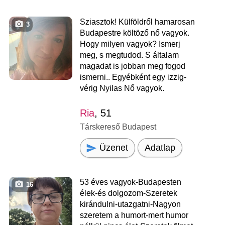
Sziasztok! Külföldről hamarosan
3
Budapestre költöző nő vagyok.
Hogy milyen vagyok? Ismerj
meg, s megtudod. S általam
magadat is jobban meg fogod
ismerni.. Egyébként egy izzig-
vérig Nyilas Nő vagyok.
Ria
, 51
Társkereső Budapest
Üzenet
Adatlap
53 éves vagyok-Budapesten
16
élek-és dolgozom-Szeretek
kirándulni-utazgatni-Nagyon
szeretem a humort-mert humor