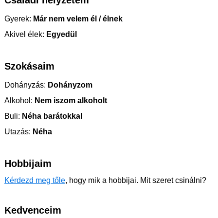
Családi helyzetem
Gyerek:
Már nem velem él / élnek
Akivel élek:
Egyedül
Szokásaim
Dohányzás:
Dohányzom
Alkohol:
Nem iszom alkoholt
Buli:
Néha barátokkal
Utazás:
Néha
Hobbijaim
Kérdezd meg tőle
, hogy mik a hobbijai. Mit szeret csinálni?
Kedvenceim