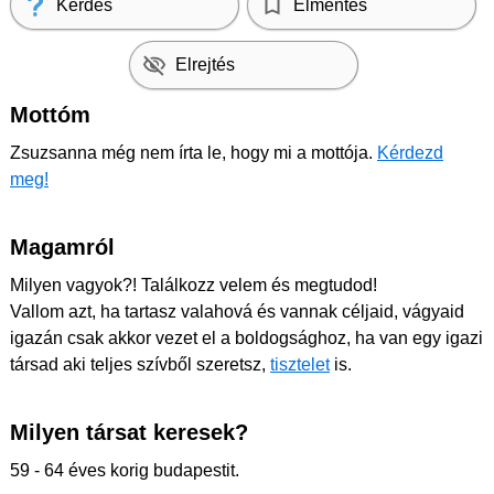
Kérdés
Elmentés
Elrejtés
Mottóm
Zsuzsanna még nem írta le, hogy mi a mottója.
Kérdezd
meg!
Magamról
Milyen vagyok?! Találkozz velem és megtudod!
Vallom azt, ha tartasz valahová és vannak céljaid, vágyaid
igazán csak akkor vezet el a boldogsághoz, ha van egy igazi
társad aki teljes szívből szeretsz,
tisztelet
is.
Milyen társat keresek?
59 - 64 éves korig budapestit.