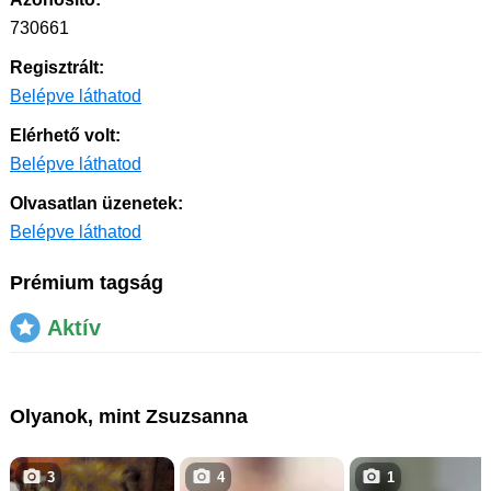
730661
Regisztrált:
Belépve láthatod
Elérhető volt:
Belépve láthatod
Olvasatlan üzenetek:
Belépve láthatod
Prémium tagság
Aktív
Olyanok, mint Zsuzsanna
3
4
1