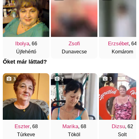
Ibolya
Zsofi
Erzsébet
, 66
, 64
Újfehértó
Dunavecse
Komárom
Őket már láttad?
3
7
3
Eszter
Marika
Dizsu
, 68
, 68
, 62
Túrkeve
Tököl
Solt