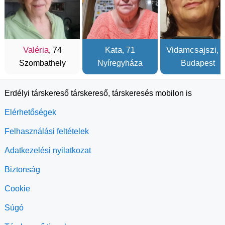
Valéria
Kata
Vidamcsajszi
, 74
, 71
, 
Szombathely
Nyíregyháza
Budapest
Erdélyi társkereső társkereső, társkeresés mobilon is
Elérhetőségek
Felhasználási feltételek
Adatkezelési nyilatkozat
Biztonság
Cookie
Súgó