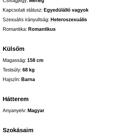
Csillagjegy:
Mérleg
Kapcsolati státusz:
Egyedülálló vagyok
Szexuális irányultság:
Heteroszexuális
Romantika:
Romantikus
Külsőm
Magasság:
158 cm
Testsúly:
68 kg
Hajszín:
Barna
Hátterem
Anyanyelv:
Magyar
Szokásaim