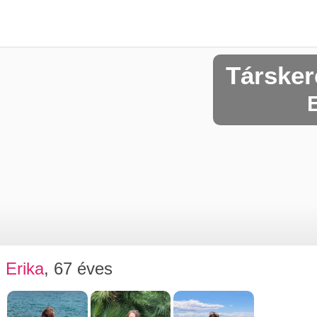
Társker
E
Erika
, 67 éves