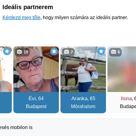
Ideális partnerem
Kérdezd meg tőle
, hogy milyen számára az ideális partner.
19
7
6
Évi
Aranka
Ilona
, 64
, 65
, 
Budapest
Mórahalom
Budape
resés mobilon is