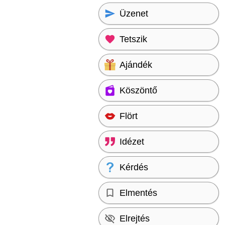
Üzenet
Tetszik
Ajándék
Köszöntő
Flört
Idézet
Kérdés
Elmentés
Elrejtés