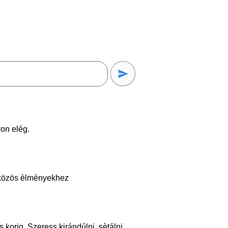
yon elég.
, közös èlmènyekhez
 korig. Szeress kirándúlni, sètálni,