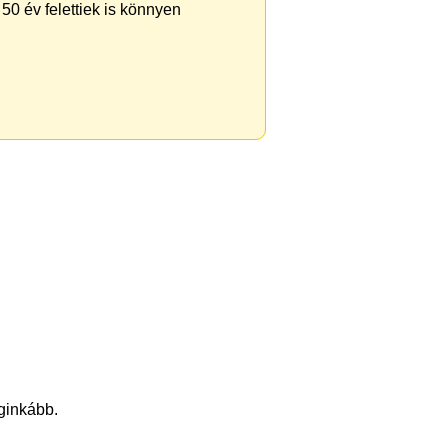
50 év felettiek is könnyen
eginkább.