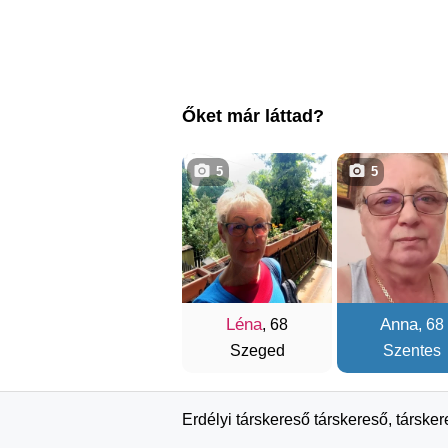
Őket már láttad?
5
5
Léna
Anna
, 68
, 68
Szeged
Szentes
Erdélyi társkereső társkereső, társke