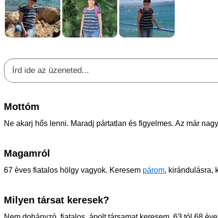
Mottóm
Ne akarj hős lenni. Maradj pártatlan és figyelmes. Az már nag
Magamról
67 èves fiatalos hölgy vagyok. Keresem
párom
, kirándulásra
Milyen társat keresek?
Nem dohányzó, fiatalos, ápolt társamat keresem. 63 tól 68 èves