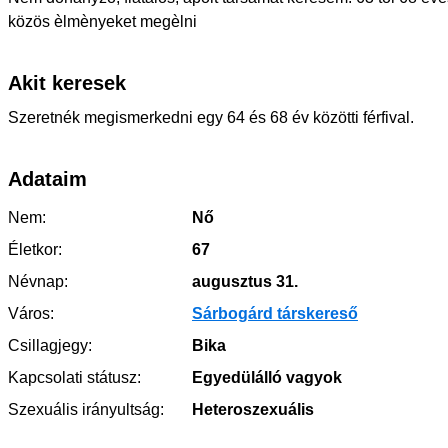
közös èlmènyeket megèlni
Akit keresek
Szeretnék megismerkedni egy 64 és 68 év közötti férfival.
Adataim
Nem:
Nő
Életkor:
67
Névnap:
augusztus 31.
Város:
Sárbogárd társkereső
Csillagjegy:
Bika
Kapcsolati státusz:
Egyedülálló vagyok
Szexuális irányultság:
Heteroszexuális