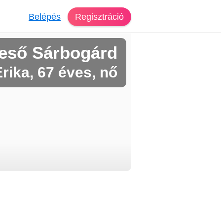
Belépés
Regisztráció
eső Sárbogárd
rika, 67 éves, nő