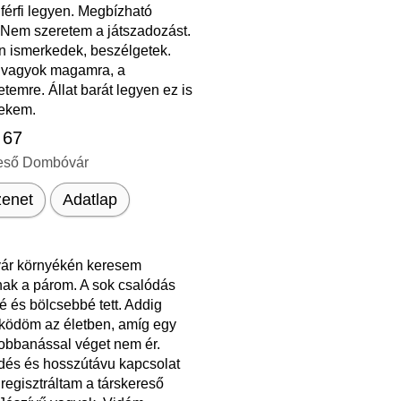
férfi legyen. Megbízható
 Nem szeretem a játszadozást.
n ismerkedek, beszélgetek.
 vagyok magamra, a
temre. Állat barát legyen ez is
nekem.
 67
eső Dombóvár
enet
Adatlap
r környékén keresem
k a párom. A sok csalódás
 és bölcsebbé tett. Addig
ködöm az életben, amíg egy
dobbanással véget nem ér.
dés és hosszútávu kapcsolat
 regisztráltam a társkereső