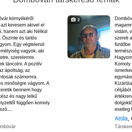
vár környékéről
Dombóvá
2
azt keresem akivel el
magamna
i, hanem azt aki Nélkül
vidám, 
 Őszinte és tartós
szereti 
ágyom. Egy végtelenül
fürdőbe 
mélyiség vagyok, aki
természe
etre, szerelemre.
Hagyomá
k táncolni. A pozitív
Komoly 
z ápoltság, az
ismerked
fontosak számomra.
egymásn
és minőségre vágyom. A
Kizáról
zeretik bennem hogy
céljábó
ész és nagy lelkű
értékren
lyzettől függően komoly
dolgoktó
szó....
esetleg f
Attila
,
ombóvár
Társker