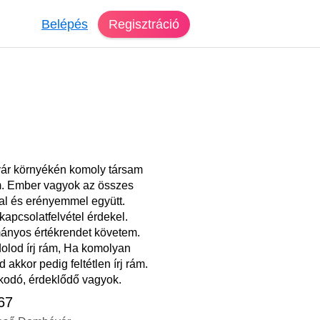
Belépés
Regisztráció
r környékén komoly társam
. Ember vagyok az összes
l és erényemmel együtt.
apcsolatfelvétel érdekel.
nyos értékrendet követem.
olod írj rám, Ha komolyan
 akkor pedig feltétlen írj rám.
odó, érdeklődő vagyok.
 67