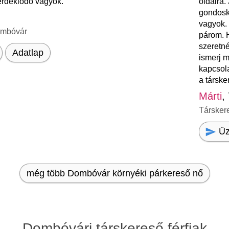
rdeklődő vagyok.
oldalra.
gondosk
vagyok.
ombóvár
párom. 
szeretné
Adatlap
ismerj m
kapcsola
a társke
Márti
,
Társker
Üz
még több Dombóvár környéki párkereső nő
Dombóvári társkereső férfiak