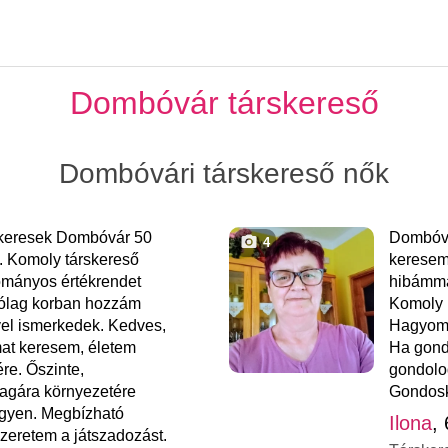
Dombóvár társkereső
Dombóvári társkereső nők
 keresek Dombóvár 50
Dombóvá
4
. Komoly társkereső
keresem
mányos értékrendet
hibámma
rólag korban hozzám
Komoly k
ivel ismerkedek. Kedves,
Hagyomá
at keresem, életem
Ha gond
re. Őszinte,
gondolod
agára környezetére
Gondosk
legyen. Megbízható
Ilona
,
zeretem a játszadozást.