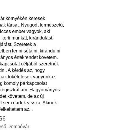
r környékén keresek
k társat. Nyugodt természetű,
vicces ember vagyok, aki
a kerti munkát, kirándulást,
járást. Szeretek a
tben lenni sétálni, kirándulni.
nyos értékrendet követem.
kapcsolat céljából szeretnék
ni. A kérdés az, hogy
ak tökéletesek vagyunk-e.
ag komoly párkapcsolat
l regisztráltam. Hagyományos
det követem, de az új
l sem riadok vissza. Akinek
elkeltettem az...
 66
eső Dombóvár