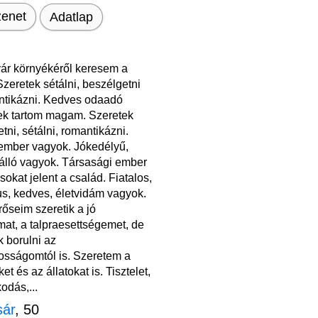
enet
Adatlap
r környékéről keresem a
zeretek sétálni, beszélgetni
ntikázni. Kedves odaadó
k tartom magam. Szeretek
tni, sétálni, romantikázni.
mber vagyok. Jókedélyű,
álló vagyok. Társasági ember
sokat jelent a család. Fiatalos,
us, kedves, életvidám vagyok.
őseim szeretik a jó
at, a talpraesettségemet, de
k borulni az
osságomtól is. Szeretem a
et és az állatokat is. Tisztelet,
odás,...
sár
, 50