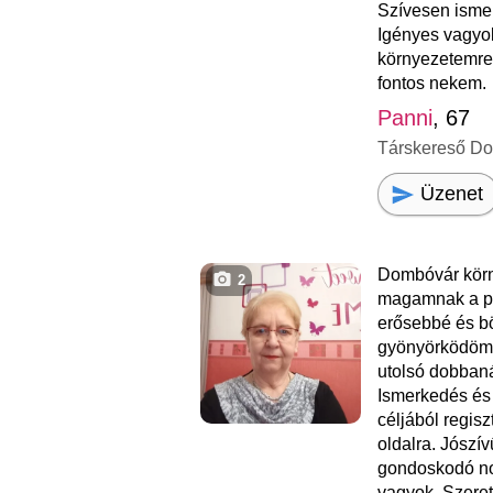
Szívesen isme
Igényes vagyo
környezetemre.
fontos nekem.
Panni
, 67
Társkereső D
Üzenet
Dombóvár kör
2
magamnak a pá
erősebbé és bö
gyönyörködöm 
utolsó dobbaná
Ismerkedés és
céljából regisz
oldalra. Jószí
gondoskodó no
vagyok. Szere