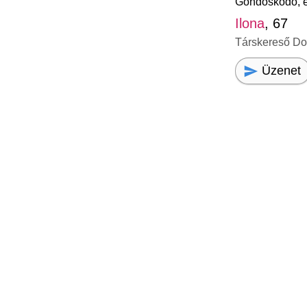
Gondoskodó, é
Ilona
, 67
Társkereső D
Üzenet