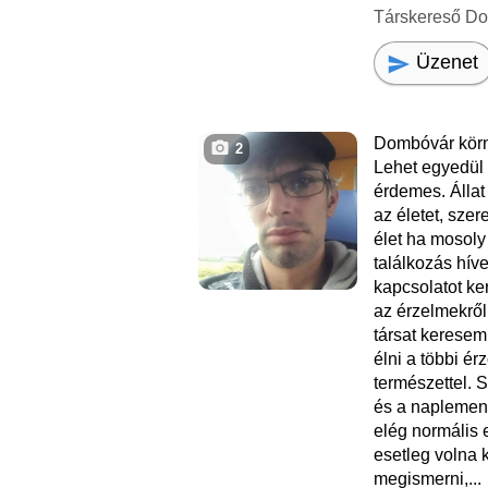
Társkereső D
Üzenet
Dombóvár körn
2
Lehet egyedül 
érdemes. Állat
az életet, szer
élet ha mosoly
találkozás hív
kapcsolatot ke
az érzelmekről 
társat kerese
élni a többi ér
természettel. 
és a naplement
elég normális
esetleg volna
megismerni,...