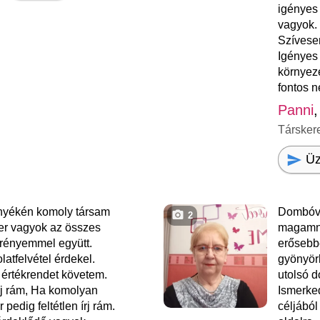
igényes 
vagyok.
Szívese
Igényes
környeze
fontos 
Panni
,
Társker
Üz
yékén komoly társam
Dombóvá
2
r vagyok az összes
magamna
rényemmel együtt.
erősebbé
atfelvétel érdekel.
gyönyör
rtékrendet követem.
utolsó 
rj rám, Ha komolyan
Ismerke
pedig feltétlen írj rám.
céljából