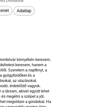
eső Dombóvár
enet
Adatlap
ombóvár környékén keresem.
ökéletest keresem, hanem a
llőt. Szeretem a napfényt, a
 a gyógyfürdőket és a
ásokat, az utazásokat.
odó, érdeklődő vagyok.
a társam, akivel együtt lehet
 és megélni a szépet a jót,
lehet megoldani a gondokat. Ha
ros szenvedély mentes légy.