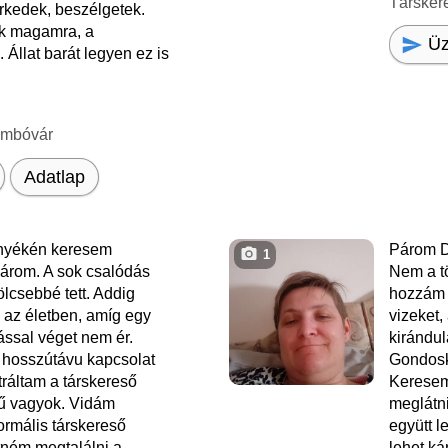
Társker
rkedek, beszélgetek.
k magamra, a
Üz
 Állat barát legyen ez is
ombóvár
Adatlap
nyékén keresem
Párom D
1
rom. A sok csalódás
Nem a t
lcsebbé tett. Addig
hozzám i
az életben, amíg egy
vizeket,
ssal véget nem ér.
kirándul
 hosszútávu kapcsolat
Gondosk
tráltam a társkereső
Keresem 
vű vagyok. Vidám
meglátni
rmális társkereső
együtt 
tném megtalálni a
lehet ká