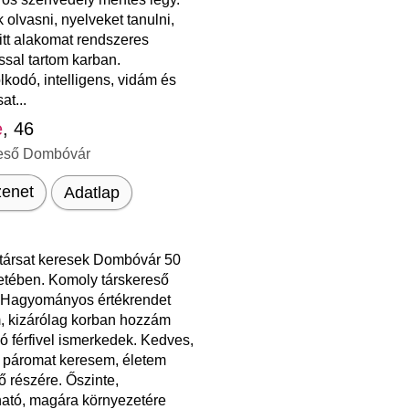
 olvasni, nyelveket tanulni,
fitt alakomat rendszeres
ssal tartom karban.
kodó, intelligens, vidám és
at...
e
, 46
eső Dombóvár
enet
Adatlap
társat keresek Dombóvár 50
etében. Komoly társkereső
 Hagyományos értékrendet
, kizárólag korban hozzám
ló férfivel ismerkedek. Kedves,
 páromat keresem, életem
ő részére. Őszinte,
ató, magára környezetére