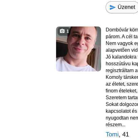
Üzenet
Dombóvár körn
1
párom. A cél ta
Nem vagyok eg
alapvetően vid
Jó kalandokra
hosszútávu kap
regisztráltam a
Komoly társke
az életet, szer
finom ételeket,
Szeretem tartan
Sokat dolgozo
kapcsolatot és 
nyugodtan nem
részem...
Tomi
, 41