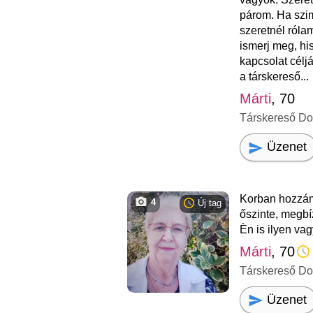
párom. Ha szim
szeretnél róla
ismerj meg, hi
kapcsolat céljá
a társkereső...
Márti
, 70
Társkereső D
Üzenet
Korban hozzám
4
Új tag
őszinte, megbí
Èn is ilyen vag
Márti
, 70
Társkereső D
Üzenet