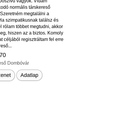
 Jószívű vagyok. Vidám
odó normális társkereső
 Szeretném megtalálni a
Ha szimpatikusnak találsz és
l rólam többet megtudni, akkor
eg, hiszen az a biztos. Komoly
t céljából regisztráltam fel erre
reső...
 70
eső Dombóvár
enet
Adatlap