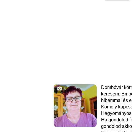
Dombóvár körn
4
keresem. Embe
hibámmal és e
Komoly kapcsol
Hagyományos é
Ha gondolod í
gondolod akkor 