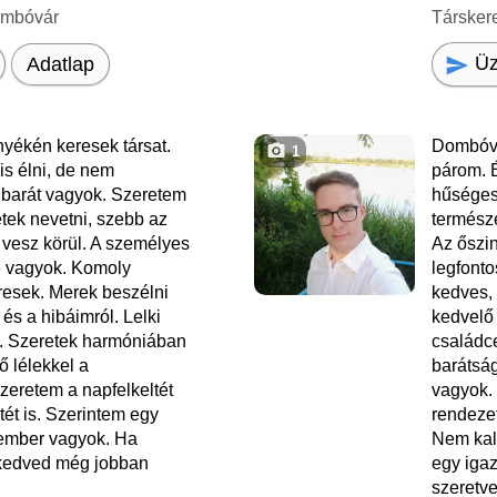
ombóvár
Társker
Üz
Adatlap
yékén keresek társat.
Dombóvá
1
is élni, de nem
párom. É
 barát vagyok. Szeretem
hűséges
etek nevetni, szebb az
természe
 vesz körül. A személyes
Az őszi
e vagyok. Komoly
legfont
resek. Merek beszélni
kedves, 
és a hibáimról. Lelki
kedvelő
m. Szeretek harmóniában
családce
ző lélekkel a
barátsá
Szeretem a napfelkeltét
vagyok.
ét is. Szerintem egy
rendezet
 ember vagyok. Ha
Nem kal
 kedved még jobban
egy igaz
szeretve