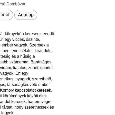
eső Dombóvár
enet
Adatlap
r környékén keresem leendő
n egy vicces, őszinte,
 ember vagyok. Szeretek a
tben lenni sétálni, kirándulni.
nteség és a hűség a
osabb számomra. Barátságos,
vidám, fiatalos, zenét, sportot
 vagyok. Én egy
ntrikus, nyugodt, szerethető,
gos, társaságkedvelő ember
 Komoly kapcsolatot keresek,
t körülmények között élek.
andot keresek, hanem végre
i társat, hogy szerethessek és
 legyek....