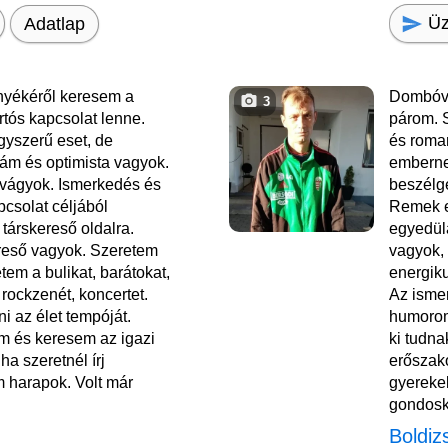
Üz
Adatlap
yékéről keresem a
Dombóvá
3
rtós kapcsolat lenne.
párom. S
yszerű eset, de
és roma
ám és optimista vagyok.
emberne
 vágyok. Ismerkedés és
beszélge
csolat céljából
Remek e
 társkereső oldalra.
egyedül
reső vagyok. Szeretem
vagyok, 
etem a bulikat, barátokat,
energik
 rockzenét, koncertet.
Az ismer
i az élet tempóját.
humorom
m és keresem az igazi
ki tudna
ha szeretnél írj
erőszak
 harapok. Volt már
gyerekek
gondosk
Boldiz