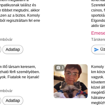
patikusnak találsz és
Szeretek
m többet megtudni, akkor
csinos, 
szen az a biztos. Komoly
sportolá
ból regisztráltam fel erre
Elgondol
aktív társ
Emes
ombóvár
Társker
Üz
Adatlap
 illő társam keresem,
Komoly 
3
zható fèrfi szemèlyèben.
km körz
yok. Fiatalok ne írjanak!
vagyok.
követem
közel ál
ombóvár
megértő
hátralev
Adatlap
megbízh