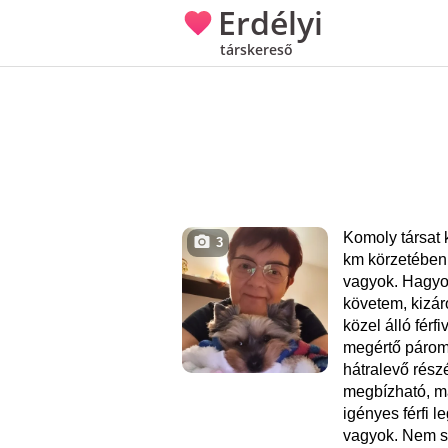
Erdélyi
társkereső
Komoly társat
3
km körzetében
vagyok. Hagyo
követem, kizá
közel álló férf
megértő párom
hátralevő részé
megbízható, m
igényes férfi 
vagyok. Nem s