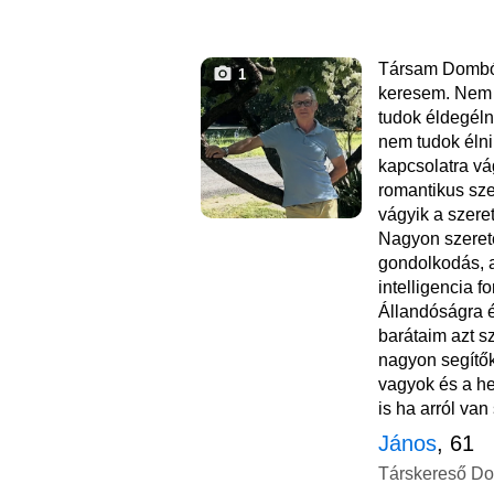
Társam Dombó
1
keresem. Nem 
tudok éldegéln
nem tudok élni.
kapcsolatra v
romantikus sze
vágyik a szeret
Nagyon szerete
gondolkodás, a
intelligencia 
Állandóságra 
barátaim azt s
nagyon segítők
vagyok és a he
is ha arról van 
János
, 61
Társkereső D