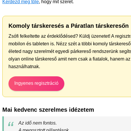
Kérdezd meg tőle
, hogy mit szeret.
Komoly társkeresés a Páratlan társkeresőn
Zsófi felkeltette az érdeklődésed? Küldj üzenetet! A regisz
mobilon és tableten is. Nézz szét a többi komoly társkereső 
életed nagy szerelmét egyedi párkereső rendszerünk segíts
olyan online társkereső amit nem csak a fiatalok, hanem az 
használhatnak.
Ingyenes regisztráció
Mai kedvenc szerelmes idézetem
Az idő nem fontos.
A megosztott pillantások,