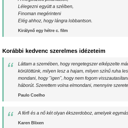
Lélegezni együtt a szélben,
Finoman megérinteni
Elég ahhoz, hogy lángra lobbantson.
Királynő egy hétre c. film
Korábbi kedvenc szerelmes idézeteim
Láttam a szemében, hogy rengetegszer elképzelte már e
körülöttünk, milyen lesz a hajam, milyen színű ruha le
mondani, hogy "igen", hogy nem fogom visszautasítan
háborút. Szerettem volna elmondani, mennyire szeret
Paulo Coelho
A férfi és a nő két olyan ékszerdoboz, amelyek egymás
Karen Blixen