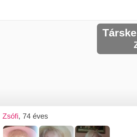
Társke
Zsófi
, 74 éves