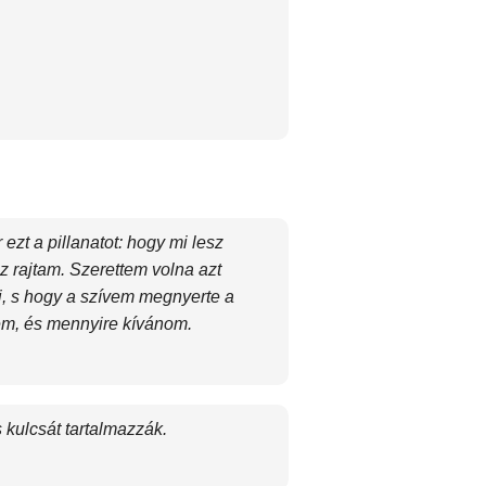
zt a pillanatot: hogy mi lesz
sz rajtam. Szerettem volna azt
i, s hogy a szívem megnyerte a
em, és mennyire kívánom.
 kulcsát tartalmazzák.