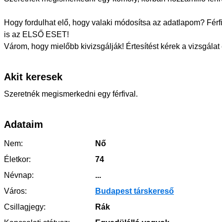
Hogy fordulhat elő, hogy valaki módosítsa az adatlapom? Férf
is az ELSŐ ESET!
Várom, hogy mielőbb kivizsgálják! Értesítést kérek a vizsgála
Akit keresek
Szeretnék megismerkedni egy férfival.
Adataim
Nem:
Nő
Életkor:
74
Névnap:
...
Város:
Budapest társkereső
Csillagjegy:
Rák