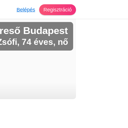
Belépés
Regisztráció
reső Budapest
Zsófi, 74 éves, nő