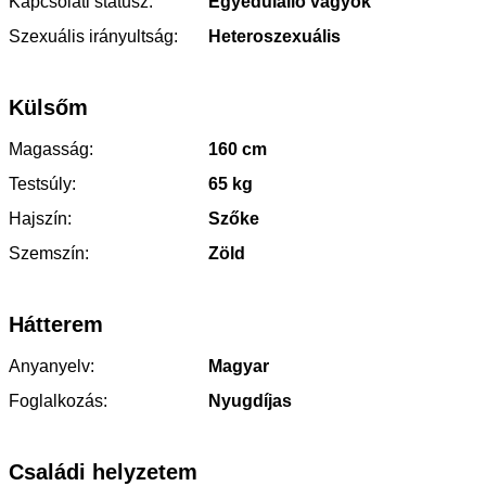
Kapcsolati státusz:
Egyedülálló vagyok
Szexuális irányultság:
Heteroszexuális
Külsőm
Magasság:
160 cm
Testsúly:
65 kg
Hajszín:
Szőke
Szemszín:
Zöld
Hátterem
Anyanyelv:
Magyar
Foglalkozás:
Nyugdíjas
Családi helyzetem