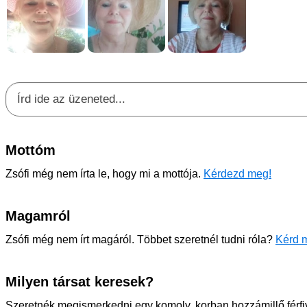
Mottóm
Zsófi még nem írta le, hogy mi a mottója.
Kérdezd meg!
Magamról
Zsófi még nem írt magáról. Többet szeretnél tudni róla?
Kérd m
Milyen társat keresek?
Szeretnék megismerkedni egy komoly, korban hozzámillő férfiv