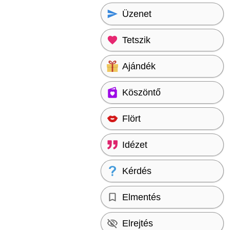
Üzenet
Tetszik
Ajándék
Köszöntő
Flört
Idézet
Kérdés
Elmentés
Elrejtés