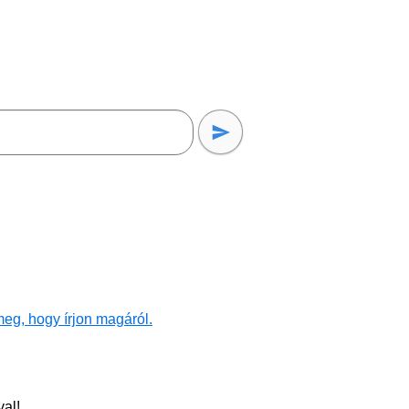
eg, hogy írjon magáról.
al!