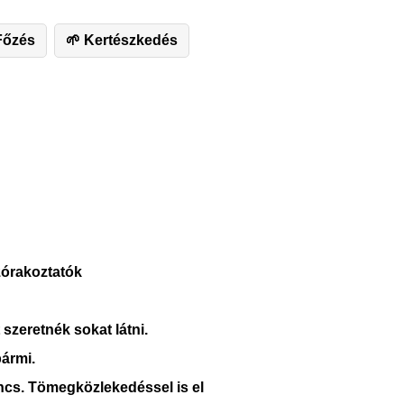
Főzés
🌱 Kertészkedés
zórakoztatók
szeretnék sokat látni.
bármi.
ncs. Tömegközlekedéssel is el