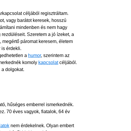
rkapcsolat céljából regisztráltam.
t, vagy barátot keresek, hosszú
számítani mindenben és nem hagy
rezdüléseit. Szeretem a jó ízeket, a
s, megértő páromat keresem, életem
s érdekli.
ngedhetetlen a
humor
, szerintem az
Ismerkednék komoly
kapcsolat
céljából.
 a dolgokat.
ató, hűséges emberrel ismerkednék.
z. 70 éves vagyok, fiatalok, 64 év
latok
nem érdekelnek. Olyan embert