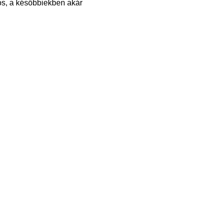
tós, a későbbiekben akár