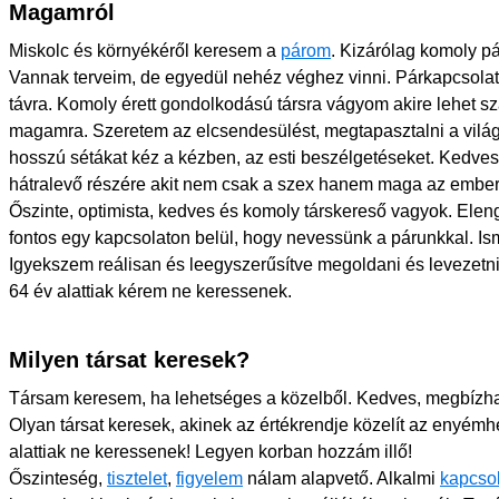
Magamról
Miskolc és környékéről keresem a
párom
. Kizárólag komoly pá
Vannak terveim, de egyedül nehéz véghez vinni. Párkapcsolato
távra. Komoly érett gondolkodású társra vágyom akire lehet 
magamra. Szeretem az elcsendesülést, megtapasztalni a világ 
hosszú sétákat kéz a kézben, az esti beszélgetéseket. Kedve
hátralevő részére akit nem csak a szex hanem maga az ember i
Őszinte, optimista, kedves és komoly társkereső vagyok. Ele
fontos egy kapcsolaton belül, hogy nevessünk a párunkkal. 
Igyekszem reálisan és leegyszerűsítve megoldani és levezetni
64 év alattiak kérem ne keressenek.
Milyen társat keresek?
Társam keresem, ha lehetséges a közelből. Kedves, megbízh
Olyan társat keresek, akinek az értékrendje közelít az enyémhe
alattiak ne keressenek! Legyen korban hozzám illő!
Őszinteség,
tisztelet
,
figyelem
nálam alapvető. Alkalmi
kapcso