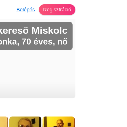
Belépés
Regisztráció
kereső Miskolc
lonka, 70 éves, nő