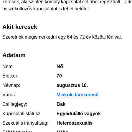
keresek, aki szintén komoly kapcsolat céljából regisztrált. Tar
összeköltözős kapcsolatot is lehet belőle!
Akit keresek
Szeretnék megismerkedni egy 64 és 72 év közötti férfival.
Adataim
Nem:
Nő
Életkor:
70
Névnap:
augusztus 18.
Város:
Miskolc társkereső
Csillagjegy:
Bak
Kapcsolati státusz:
Egyedülálló vagyok
Szexuális irányultság:
Heteroszexuális