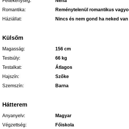
Féltékenység:
Néha
Romantika:
Reménytelenül romantikus vagyo
Háziállat:
Nincs és nem gond ha neked van
Külsőm
Magasság:
156 cm
Testsúly:
66 kg
Testalkat:
Átlagos
Hajszín:
Szőke
Szemszín:
Barna
Hátterem
Anyanyelv:
Magyar
Végzettség:
Főiskola