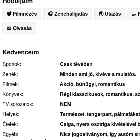
Hobbijaim
📽 Filmnézés
🎧 Zenehallgatás
🌏 Utazás
🍳 
📖 Olvasás
Kedvenceim
Sportok:
Csak tévében
Zenék:
Minden ami jó, kivéve a mulatós.
Filmek:
Akció, bűnügyi, romantikus
Könyvek:
Régi klasszikusok, romantikus, s
TV sorozatok:
NEM
Helyek:
Természet, tengerpart, pálmafákat 
Ételek:
Csiga, nyers osztriga kivételével 
Egyéb:
Nics jogosítványom, így autóm si