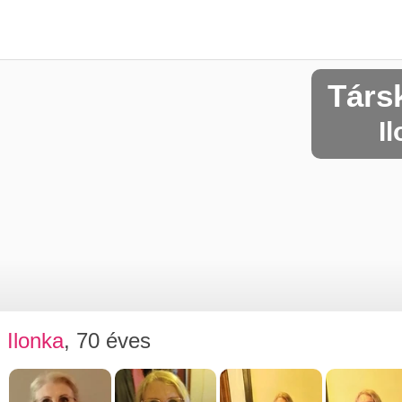
Társ
I
Ilonka
, 70 éves