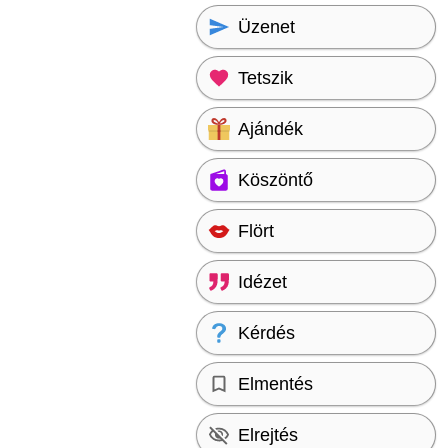
Üzenet
Tetszik
Ajándék
Köszöntő
Flört
Idézet
Kérdés
Elmentés
Elrejtés