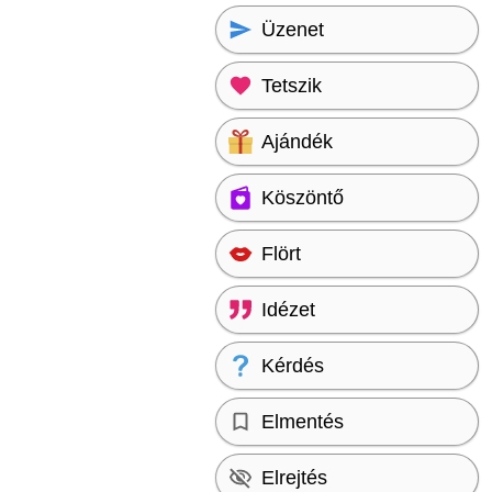
Üzenet
Tetszik
Ajándék
Köszöntő
Flört
Idézet
Kérdés
Elmentés
Elrejtés