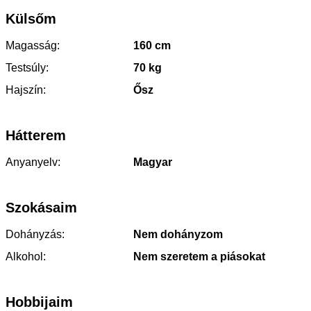
Külsőm
Magasság:
160 cm
Testsúly:
70 kg
Hajszín:
Ősz
Hátterem
Anyanyelv:
Magyar
Szokásaim
Dohányzás:
Nem dohányzom
Alkohol:
Nem szeretem a piásokat
Hobbijaim