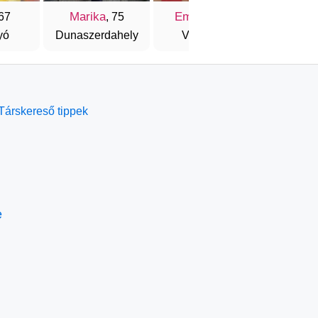
Marika
Emanuel
Mari
 67
, 75
, 67
yó
Dunaszerdahely
Vágsellye
Kom
Társkereső tippek
e