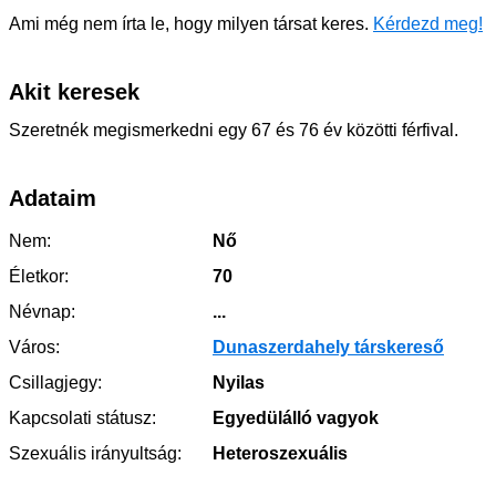
Ami még nem írta le, hogy milyen társat keres.
Kérdezd meg!
Akit keresek
Szeretnék megismerkedni egy 67 és 76 év közötti férfival.
Adataim
Nem:
Nő
Életkor:
70
Névnap:
...
Város:
Dunaszerdahely társkereső
Csillagjegy:
Nyilas
Kapcsolati státusz:
Egyedülálló vagyok
Szexuális irányultság:
Heteroszexuális