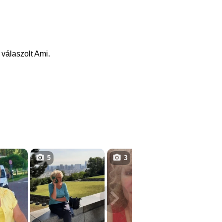
válaszolt Ami.
5
3
1