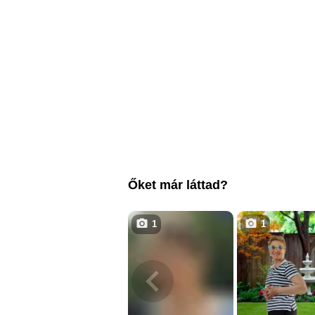
Őket már láttad?
1
1