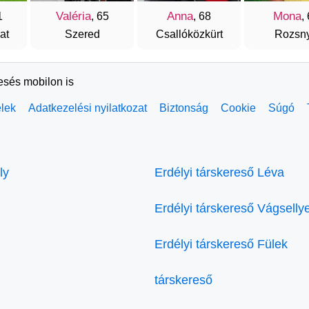
Valéria
Anna
Mona
1
, 65
, 68
,
at
Szered
Csallóközkürt
Rozsn
resés mobilon is
elek
Adatkezelési nyilatkozat
Biztonság
Cookie
Súgó
ly
Erdélyi társkereső Léva
Erdélyi társkereső Vágselly
Erdélyi társkereső Fülek
társkereső