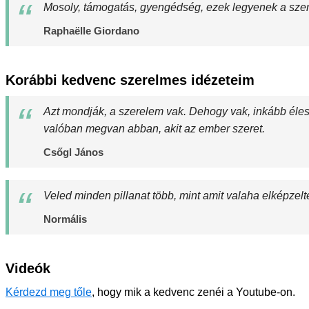
Mosoly, támogatás, gyengédség, ezek legyenek a szer
Raphaëlle Giordano
Korábbi kedvenc szerelmes idézeteim
Azt mondják, a szerelem vak. Dehogy vak, inkább élesen
valóban megvan abban, akit az ember szeret.
Csőgl János
Veled minden pillanat több, mint amit valaha elképzel
Normális
Videók
Kérdezd meg tőle
, hogy mik a kedvenc zenéi a Youtube-on.