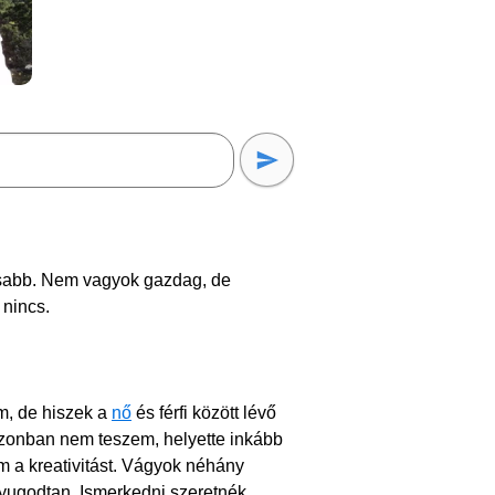
osabb. Nem vagyok gazdag, de
nincs.
m, de hiszek a
nő
és férfi között lévő
azonban nem teszem, helyette inkább
m a kreativitást. Vágyok néhány
nyugodtan. Ismerkedni szeretnék,