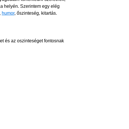
n a helyén. Szerintem egy elég
,
humor
, őszinteség, kitartás.
et és az oszinteséget fontosnak