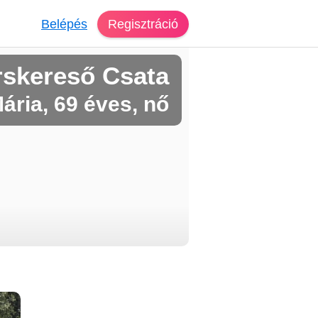
Belépés
Regisztráció
rskereső Csata
ária, 69 éves, nő