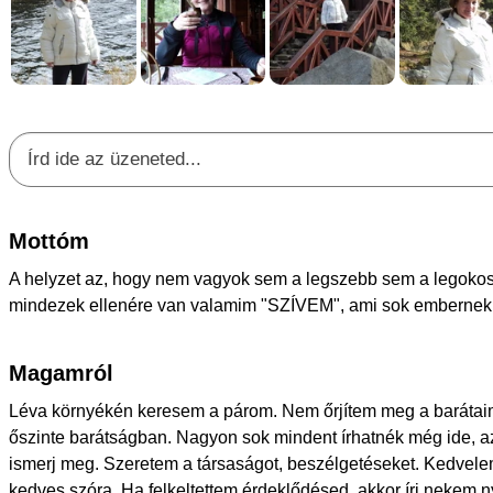
Mottóm
A helyzet az, hogy nem vagyok sem a legszebb sem a legok
mindezek ellenére van valamim "SZÍVEM", ami sok embernek 
Magamról
Léva környékén keresem a párom. Nem őrjítem meg a barátai
őszinte barátságban. Nagyon sok mindent írhatnék még ide, 
ismerj meg. Szeretem a társaságot, beszélgetéseket. Kedvele
kedves szóra. Ha felkeltettem érdeklődésed, akkor írj nekem 