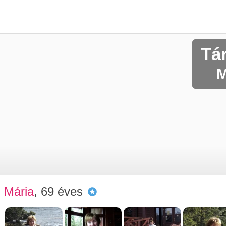
Tá
M
Mária
, 69 éves