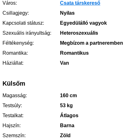
Város:
Csata társkereső
Csillagjegy:
Nyilas
Kapcsolati státusz:
Egyedülálló vagyok
Szexuális irányultság:
Heteroszexuális
Féltékenység:
Megbízom a partneremben
Romantika:
Romantikus
Háziállat:
Van
Külsőm
Magasság:
160 cm
Testsúly:
53 kg
Testalkat:
Átlagos
Hajszín:
Barna
Szemszín:
Zöld