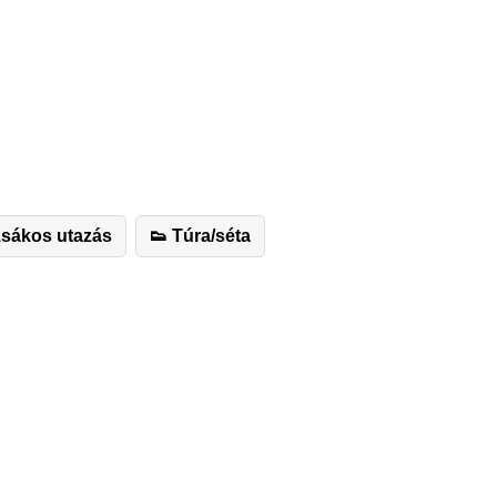
zsákos utazás
👟 Túra/séta