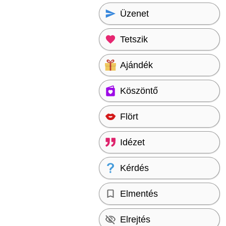
Üzenet
Tetszik
Ajándék
Köszöntő
Flört
Idézet
Kérdés
Elmentés
Elrejtés