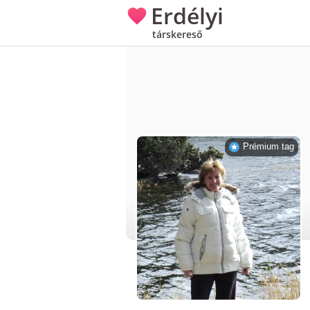
Erdélyi
társkereső
Prémium tag