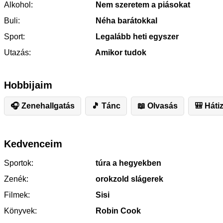
Alkohol:
Nem szeretem a piásokat
Buli:
Néha barátokkal
Sport:
Legalább heti egyszer
Utazás:
Amikor tudok
Hobbijaim
🎧 Zenehallgatás
🎵 Tánc
📖 Olvasás
🎒 Háti
Kedvenceim
Sportok:
túra a hegyekben
Zenék:
orokzold slágerek
Filmek:
Sisi
Könyvek:
Robin Cook