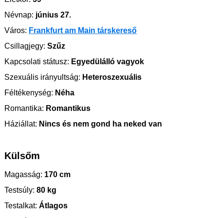
Névnap:
június 27.
Város:
Frankfurt am Main társkereső
Csillagjegy:
Szűz
Kapcsolati státusz:
Egyedülálló vagyok
Szexuális irányultság:
Heteroszexuális
Féltékenység:
Néha
Romantika:
Romantikus
Háziállat:
Nincs és nem gond ha neked van
Külsőm
Magasság:
170 cm
Testsúly:
80 kg
Testalkat:
Átlagos