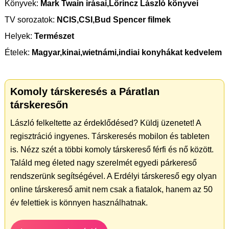
Könyvek:
Mark Twain irásai,Lőrincz László könyvei
TV sorozatok:
NCIS,CSI,Bud Spencer filmek
Helyek:
Természet
Ételek:
Magyar,kinai,wietnámi,indiai konyhákat kedvelem
Komoly társkeresés a Páratlan
társkeresőn
László felkeltette az érdeklődésed? Küldj üzenetet! A
regisztráció ingyenes. Társkeresés mobilon és tableten
is. Nézz szét a többi komoly társkereső férfi és nő között.
Találd meg életed nagy szerelmét egyedi párkereső
rendszerünk segítségével. A Erdélyi társkereső egy olyan
online társkereső amit nem csak a fiatalok, hanem az 50
év felettiek is könnyen használhatnak.