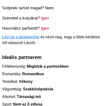
Szépnek tartod magad?
Nem
Szereted a kutyákat?
Igen
Használsz parfümöt?
Igen
Lépj be a társkeresőre
és nézd meg, hogy a többi kérdésre
mit válaszolt László.
Ideális partnerem
Féltékenység:
Megbízik a partnerében
Romantika:
Romantikus
Testalkat:
Vékony
Végzettség:
Szakközépiskola
Alkohol:
Társasági ivó
Sport:
Nem az ő stílusa