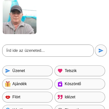
Üzenet
Tetszik
Ajándék
Köszöntő
Flört
Idézet