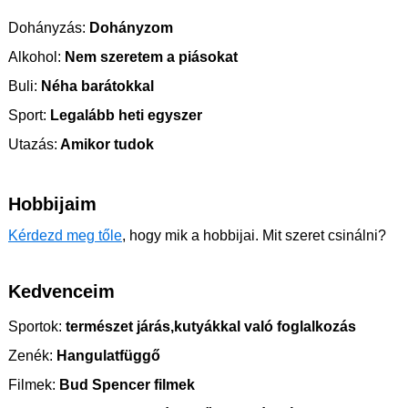
Dohányzás:
Dohányzom
Alkohol:
Nem szeretem a piásokat
Buli:
Néha barátokkal
Sport:
Legalább heti egyszer
Utazás:
Amikor tudok
Hobbijaim
Kérdezd meg tőle
, hogy mik a hobbijai. Mit szeret csinálni?
Kedvenceim
Sportok:
természet járás,kutyákkal való foglalkozás
Zenék:
Hangulatfüggő
Filmek:
Bud Spencer filmek