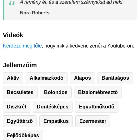
A remény él, és a szerelem szárnyakat ad neki.
Nora Roberts
Videók
Kérdezd meg tőle
, hogy mik a kedvenc zenéi a Youtube-on.
Jellemzőim
Aktív
Alkalmazkodó
Alapos
Barátságos
Becsületes
Bolondos
Bizalomébresztő
Diszkrét
Döntésképes
Együttműködő
Együttérző
Empatikus
Ezermester
Fejlődőképes