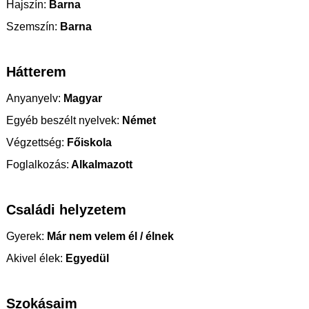
Hajszín:
Barna
Szemszín:
Barna
Hátterem
Anyanyelv:
Magyar
Egyéb beszélt nyelvek:
Német
Végzettség:
Főiskola
Foglalkozás:
Alkalmazott
Családi helyzetem
Gyerek:
Már nem velem él / élnek
Akivel élek:
Egyedül
Szokásaim