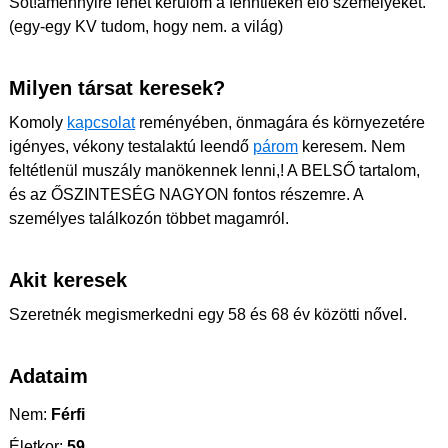
Sőt!amennyire lehet kerülöm a fenntieken élő személyeket.
(egy-egy KV tudom, hogy nem. a világ)
Milyen társat keresek?
Komoly
kapcsolat
reményében, önmagára és környezetére
igényes, vékony testalaktú leendő
párom
keresem. Nem
feltétlenül muszály manökennek lenni,! A BELSŐ tartalom,
és az ŐSZINTESÉG NAGYON fontos részemre. A
személyes találkozón többet magamról.
Akit keresek
Szeretnék megismerkedni egy 58 és 68 év közötti nővel.
Adataim
Nem:
Férfi
Életkor:
59