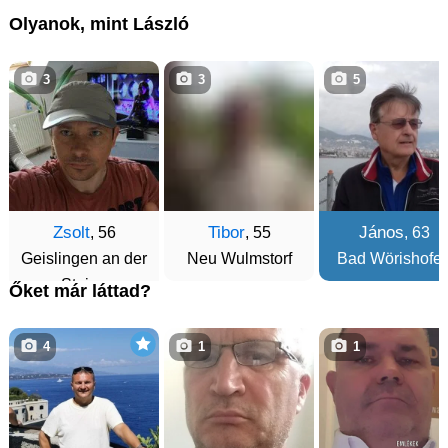
Olyanok, mint László
3
3
5
Zsolt
Tibor
János
, 56
, 55
, 63
Geislingen an der
Neu Wulmstorf
Bad Wörishofe
Steige
Őket már láttad?
4
1
1