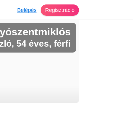
Belépés
Regisztráció
yószentmiklós
ló, 54 éves, férfi