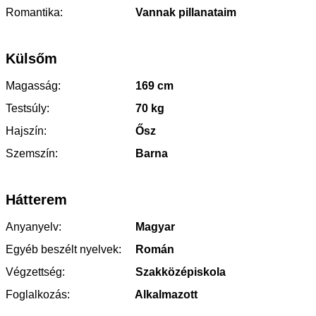
Romantika:
Vannak pillanataim
Külsőm
Magasság:
169 cm
Testsúly:
70 kg
Hajszín:
Ősz
Szemszín:
Barna
Hátterem
Anyanyelv:
Magyar
Egyéb beszélt nyelvek:
Román
Végzettség:
Szakközépiskola
Foglalkozás:
Alkalmazott