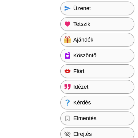
Üzenet
Tetszik
Ajándék
Köszöntő
Flört
Idézet
Kérdés
Elmentés
Elrejtés