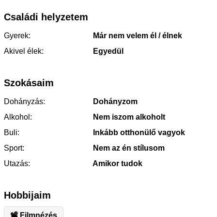
Családi helyzetem
Gyerek:
Már nem velem él / élnek
Akivel élek:
Egyedül
Szokásaim
Dohányzás:
Dohányzom
Alkohol:
Nem iszom alkoholt
Buli:
Inkább otthonülő vagyok
Sport:
Nem az én stílusom
Utazás:
Amikor tudok
Hobbijaim
📽 Filmnézés