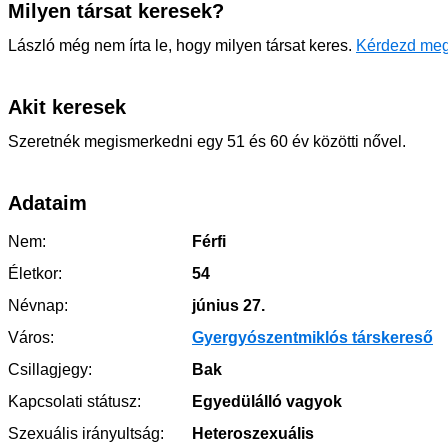
Milyen társat keresek?
László még nem írta le, hogy milyen társat keres.
Kérdezd meg
Akit keresek
Szeretnék megismerkedni egy 51 és 60 év közötti nővel.
Adataim
Nem:
Férfi
Életkor:
54
Névnap:
június 27.
Város:
Gyergyószentmiklós társkereső
Csillagjegy:
Bak
Kapcsolati státusz:
Egyedülálló vagyok
Szexuális irányultság:
Heteroszexuális