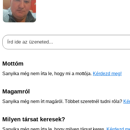
Mottóm
Sanyika még nem írta le, hogy mi a mottója.
Kérdezd meg!
Magamról
Sanyika még nem írt magáról. Többet szeretnél tudni róla?
Kér
Milyen társat keresek?
Sanyika még nem írta le, hogy milyen társat keres.
Kérdezd m