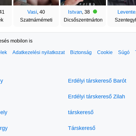
Vasi
Istvan
Levente
 41
, 40
, 38
ék
Szatmárnémeti
Dicsőszentmárton
Szentegy
resés mobilon is
elek
Adatkezelési nyilatkozat
Biztonság
Cookie
Súgó
ly
Erdélyi társkereső Barót
Erdélyi társkereső Zilah
ely
társkereső
örgy
Társkereső