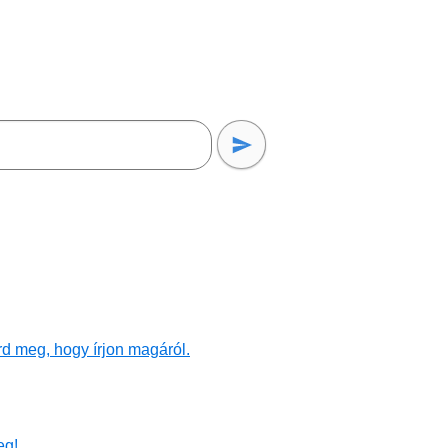
d meg, hogy írjon magáról.
eg!