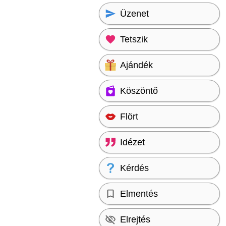
Üzenet
Tetszik
Ajándék
Köszöntő
Flört
Idézet
Kérdés
Elmentés
Elrejtés