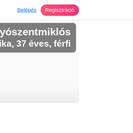
Belépés
Regisztráció
yószentmiklós
ka, 37 éves, férfi