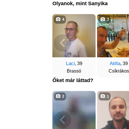
Olyanok, mint Sanyika
4
3
Laci
Atilla
, 39
, 39
Brassó
Csíkrákos
Őket már láttad?
2
1