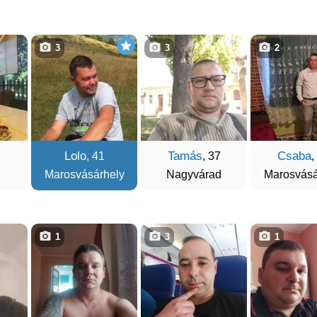
3
3
2
Lolo
Tamás
Csaba
, 41
, 37
,
Marosvásárhely
Nagyvárad
Marosvásá
1
3
1