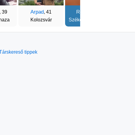
Arpad
Róbert
Zus
, 39
, 41
, 32
haza
Kolozsvár
Székelyudvarhely
Nagy
Társkereső tippek