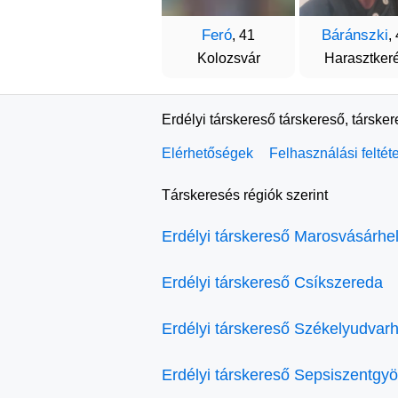
Feró
Báránszki
, 41
,
Kolozsvár
Harasztker
Erdélyi társkereső társkereső, társke
Elérhetőségek
Felhasználási feltét
Társkeresés régiók szerint
Erdélyi társkereső Marosvásárhe
Erdélyi társkereső Csíkszereda
Erdélyi társkereső Székelyudvarh
Erdélyi társkereső Sepsiszentgy