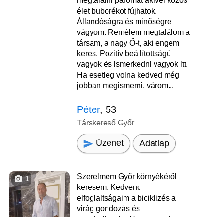
megtalálni páromat akivel közös
élet buborékot fújhatok.
Állandóságra és minőségre
vágyom. Remélem megtalálom a
társam, a nagy Ő-t, aki engem
keres. Pozitív beállítottságú
vagyok és ismerkedni vagyok itt.
Ha esetleg volna kedved még
jobban megismerni, várom...
Péter
, 53
Társkereső Győr
Üzenet
Adatlap
Szerelmem Győr környékéről
1
keresem. Kedvenc
elfoglaltságaim a biciklizés a
virág gondozás és