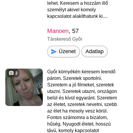
lehet. Keresem a hozzám illő
személyt akivel komoly
kapcsolatot alakíthatunk ki....
Manoen
, 57
Társkereső Győr
Üzenet
Adatlap
Győr környékén keresem leendő
2
párom. Szeretek sportolni.
Szeretem a jó filmeket, szeretek
utazni. Szeretek utazni, országon
belül és kívül egyaránt. Szeretem
az életet, szeretek nevetni, szebb
az élet ha mosoly vesz körül.
Fontos számomra a bizalom,
hűség. Nyugodt életet, hosszú
távú, komoly kapcsolatot