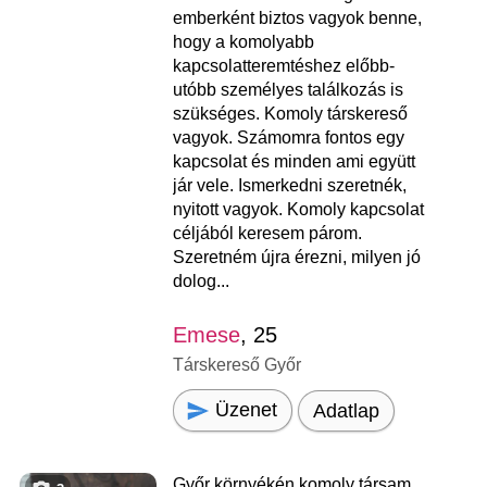
emberként biztos vagyok benne,
hogy a komolyabb
kapcsolatteremtéshez előbb-
utóbb személyes találkozás is
szükséges. Komoly társkereső
vagyok. Számomra fontos egy
kapcsolat és minden ami együtt
jár vele. Ismerkedni szeretnék,
nyitott vagyok. Komoly kapcsolat
céljából keresem párom.
Szeretném újra érezni, milyen jó
dolog...
Emese
, 25
Társkereső Győr
Üzenet
Adatlap
Győr környékén komoly társam