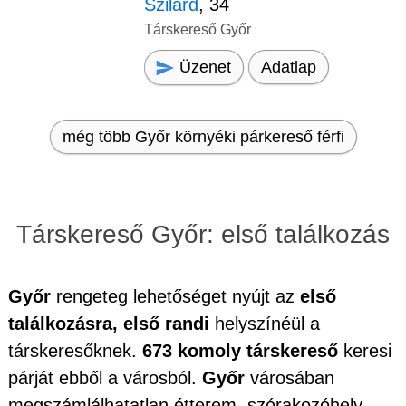
Szilárd
, 34
Társkereső Győr
Üzenet
Adatlap
még több Győr környéki párkereső férfi
Társkereső Győr: első találkozás
Győr
rengeteg lehetőséget nyújt az
első
találkozásra, első randi
helyszínéül a
társkeresőknek.
673 komoly társkereső
keresi
párját ebből a városból.
Győr
városában
megszámlálhatatlan étterem, szórakozóhely,