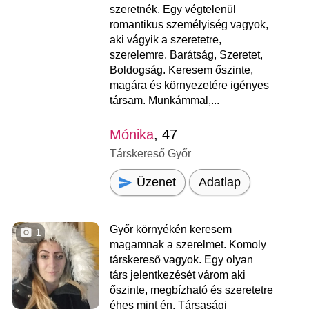
szeretnék. Egy végtelenül
romantikus személyiség vagyok,
aki vágyik a szeretetre,
szerelemre. Barátság, Szeretet,
Boldogság. Keresem őszinte,
magára és környezetére igényes
társam. Munkámmal,...
Mónika
, 47
Társkereső Győr
Üzenet
Adatlap
Győr környékén keresem
1
magamnak a szerelmet. Komoly
társkereső vagyok. Egy olyan
társ jelentkezését várom aki
őszinte, megbízható és szeretetre
éhes mint én. Társasági