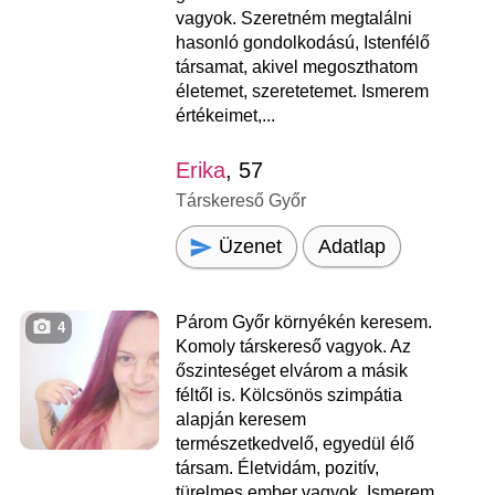
vagyok. Szeretném megtalálni
hasonló gondolkodású, Istenfélő
társamat, akivel megoszthatom
életemet, szeretetemet. Ismerem
értékeimet,...
Erika
, 57
Társkereső Győr
Üzenet
Adatlap
Párom Győr környékén keresem.
4
Komoly társkereső vagyok. Az
őszinteséget elvárom a másik
féltől is. Kölcsönös szimpátia
alapján keresem
természetkedvelő, egyedül élő
társam. Életvidám, pozitív,
türelmes ember vagyok. Ismerem