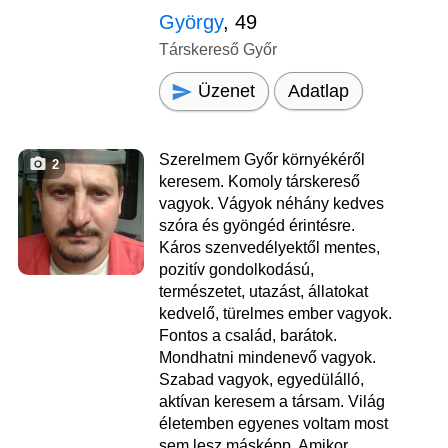
György
, 49
Társkereső Győr
Üzenet
Adatlap
Szerelmem Győr környékéről
2
keresem. Komoly társkereső
vagyok. Vágyok néhány kedves
szóra és gyöngéd érintésre.
Káros szenvedélyektől mentes,
pozitív gondolkodású,
természetet, utazást, állatokat
kedvelő, türelmes ember vagyok.
Fontos a család, barátok.
Mondhatni mindenevő vagyok.
Szabad vagyok, egyedülálló,
aktívan keresem a társam. Világ
életemben egyenes voltam most
sem lesz másképp. Amikor