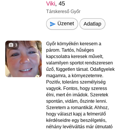
Viki
, 45
Társkereső Győr
Üzenet
Adatlap
Győr környékén keresem a
3
párom. Tartós, hűséges
kapcsolatra keresek művelt,
valamilyen sportot rendszeresen
űző, független társat. Odafigyelek
magamra, a környezetemre.
Pozitív, toleráns személyiség
vagyok. Fontos, hogy szeress
élni, mert én imádok. Szeretek
spontán, vidám, őszinte lenni.
Szeretem a romantikát. Ahhoz,
hogy választ kapj a felmerülő
kérdéseidre egy beszélgetés,
néhány levélváltás már útmutató