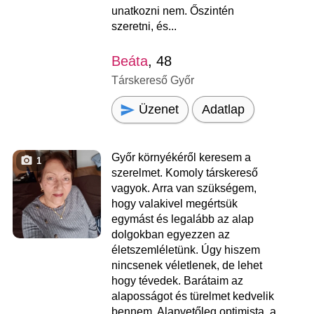
unatkozni nem. Őszintén
szeretni, és...
Beáta
, 48
Társkereső Győr
Üzenet
Adatlap
Győr környékéről keresem a
1
szerelmet. Komoly társkereső
vagyok. Arra van szükségem,
hogy valakivel megértsük
egymást és legalább az alap
dolgokban egyezzen az
életszemléletünk. Úgy hiszem
nincsenek véletlenek, de lehet
hogy tévedek. Barátaim az
alaposságot és türelmet kedvelik
bennem. Alapvetőleg optimista, a