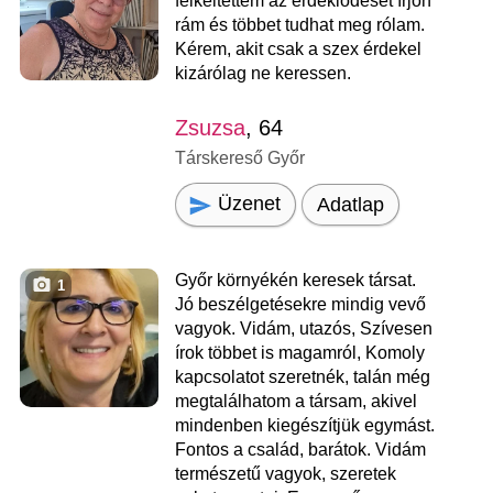
felkeltettem az érdeklődését írjon
rám és többet tudhat meg rólam.
Kérem, akit csak a szex érdekel
kizárólag ne keressen.
Zsuzsa
, 64
Társkereső Győr
Üzenet
Adatlap
Győr környékén keresek társat.
1
Jó beszélgetésekre mindig vevő
vagyok. Vidám, utazós, Szívesen
írok többet is magamról, Komoly
kapcsolatot szeretnék, talán még
megtalálhatom a társam, akivel
mindenben kiegészítjük egymást.
Fontos a család, barátok. Vidám
természetű vagyok, szeretek