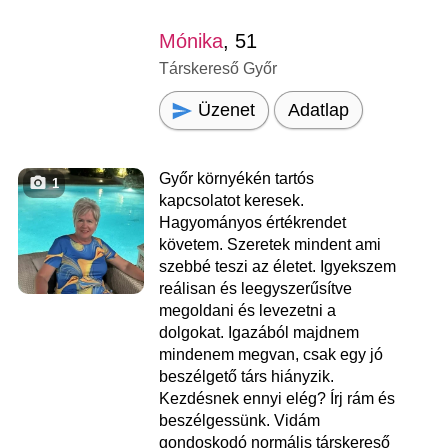
Mónika
, 51
Társkereső Győr
Üzenet
Adatlap
Győr környékén tartós
1
kapcsolatot keresek.
Hagyományos értékrendet
követem. Szeretek mindent ami
szebbé teszi az életet. Igyekszem
reálisan és leegyszerűsítve
megoldani és levezetni a
dolgokat. Igazából majdnem
mindenem megvan, csak egy jó
beszélgető társ hiányzik.
Kezdésnek ennyi elég? Írj rám és
beszélgessünk. Vidám
gondoskodó normális társkereső