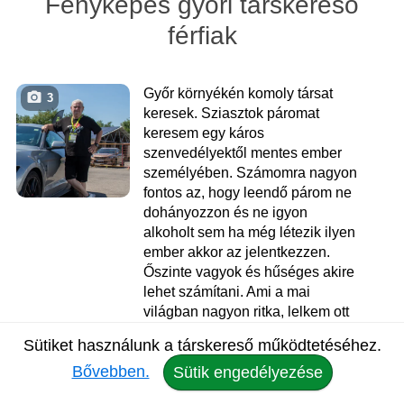
Fényképes győri társkereső
férfiak
Győr környékén komoly társat
3
keresek. Sziasztok páromat
keresem egy káros
szenvedélyektől mentes ember
személyében. Számomra nagyon
fontos az, hogy leendő párom ne
dohányozzon és ne igyon
alkoholt sem ha még létezik ilyen
ember akkor az jelentkezzen.
Őszinte vagyok és hűséges akire
lehet számítani. Ami a mai
világban nagyon ritka, lelkem ott
van a helyén. Kedves, szerető és
Sütiket használunk a társkereső működtetéséhez.
humoros embernek tartom
Bővebben.
magam. Szeretnék ismerkedni és
Sütik engedélyezése
komoly társat találni. Keresek,