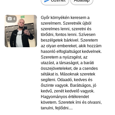
Adatlap
Győr környékén keresem a
4
szerelmem. Szeretnék újból
szerelmes lenni, szeretni és
törődni, fontos lenni. Szívesen
beszélgetek bárkivel. Szeretem
az olyan embereket, akik hozzám
hasonló elfoglaltságot kedvelnek.
Szeretem a nyüzsgést, az
utazást, a társaságot, a baráti
összejöveteleket, de a csendes
sétákat is. Másoknak szeretek
segíteni. Odaadó, kedves és
őszinte vagyok. Barátságos, jó
kedvű, zenét kedvelő vagyok.
Hagyományos értékrendet
követem. Szeretek írni és olvasni,
tanulni, fejlődni....