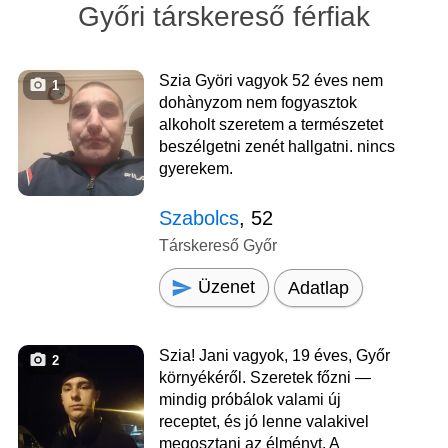
Győri társkereső férfiak
Szia Györi vagyok 52 éves nem
1
dohànyzom nem fogyasztok
alkoholt szeretem a természetet
beszélgetni zenét hallgatni. nincs
gyerekem.
Szabolcs
, 52
Társkereső Győr
Üzenet
Adatlap
Szia! Jani vagyok, 19 éves, Győr
2
környékéről. Szeretek főzni —
mindig próbálok valami új
receptet, és jó lenne valakivel
megosztani az élményt. A