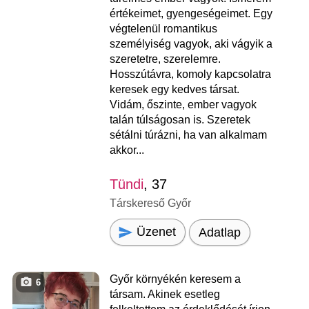
értékeimet, gyengeségeimet. Egy
végtelenül romantikus
személyiség vagyok, aki vágyik a
szeretetre, szerelemre.
Hosszútávra, komoly kapcsolatra
keresek egy kedves társat.
Vidám, őszinte, ember vagyok
talán túlságosan is. Szeretek
sétálni túrázni, ha van alkalmam
akkor...
Tündi
, 37
Társkereső Győr
Üzenet
Adatlap
Győr környékén keresem a
6
társam. Akinek esetleg