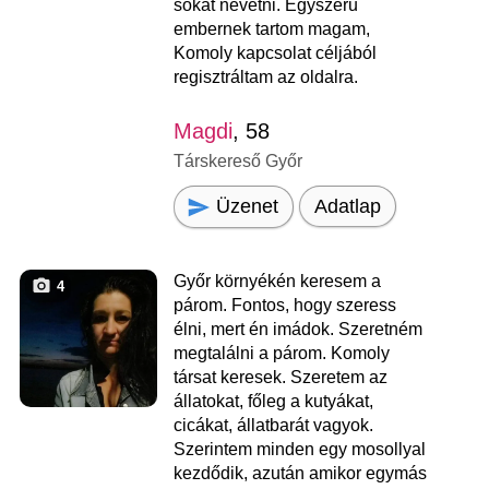
sokat nevetni. Egyszerű
embernek tartom magam,
Komoly kapcsolat céljából
regisztráltam az oldalra.
Magdi
, 58
Társkereső Győr
Üzenet
Adatlap
Győr környékén keresem a
4
párom. Fontos, hogy szeress
élni, mert én imádok. Szeretném
megtalálni a párom. Komoly
társat keresek. Szeretem az
állatokat, főleg a kutyákat,
cicákat, állatbarát vagyok.
Szerintem minden egy mosollyal
kezdődik, azután amikor egymás