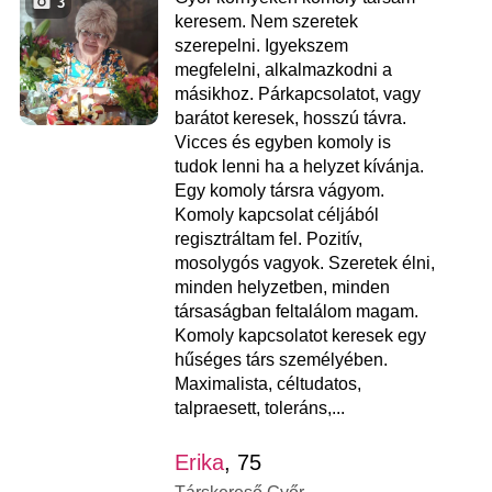
3
keresem. Nem szeretek
szerepelni. Igyekszem
megfelelni, alkalmazkodni a
másikhoz. Párkapcsolatot, vagy
barátot keresek, hosszú távra.
Vicces és egyben komoly is
tudok lenni ha a helyzet kívánja.
Egy komoly társra vágyom.
Komoly kapcsolat céljából
regisztráltam fel. Pozitív,
mosolygós vagyok. Szeretek élni,
minden helyzetben, minden
társaságban feltalálom magam.
Komoly kapcsolatot keresek egy
hűséges társ személyében.
Maximalista, céltudatos,
talpraesett, toleráns,...
Erika
, 75