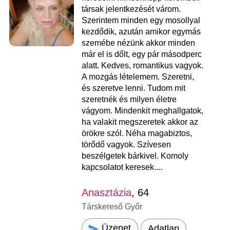
társak jelentkezését várom.
Szerintem minden egy mosollyal
kezdődik, azután amikor egymás
szemébe nézünk akkor minden
már el is dőlt, egy pár másodperc
alatt. Kedves, romantikus vagyok.
A mozgás lételemem. Szeretni,
és szeretve lenni. Tudom mit
szeretnék és milyen életre
vágyom. Mindenkit meghallgatok,
ha valakit megszeretek akkor az
örökre szól. Néha magabiztos,
törődő vagyok. Szívesen
beszélgetek bárkivel. Komoly
kapcsolatot keresek....
Anasztázia
, 64
Társkereső Győr
Üzenet
Adatlap