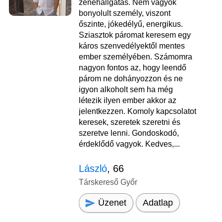
zenehallgatás. Nem vagyok
bonyolult személy, viszont
őszinte, jókedélyű, energikus.
Sziasztok páromat keresem egy
káros szenvedélyektől mentes
ember személyében. Számomra
nagyon fontos az, hogy leendő
párom ne dohányozzon és ne
igyon alkoholt sem ha még
létezik ilyen ember akkor az
jelentkezzen. Komoly kapcsolatot
keresek, szeretek szeretni és
szeretve lenni. Gondoskodó,
érdeklődő vagyok. Kedves,...
László
, 66
Társkereső Győr
Üzenet
Adatlap