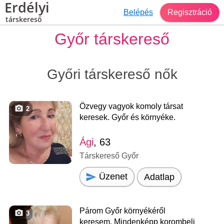
Erdélyi
Belépés
Regisztráció
társkereső
Győr társkereső
Győri társkereső nők
Özvegy vagyok komoly társat
2
keresek. Győr és környéke.
Ági
, 63
Társkereső Győr
Üzenet
Adatlap
Párom Győr környékéről
3
keresem. Mindenképp korombeli