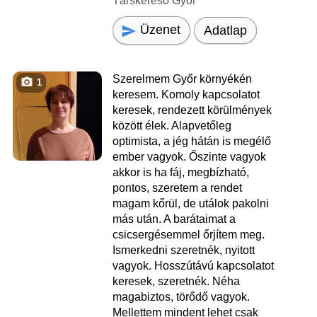
Társkereső Győr
Üzenet
Adatlap
Szerelmem Győr környékén
1
keresem. Komoly kapcsolatot
keresek, rendezett körülmények
között élek. Alapvetőleg
optimista, a jég hátán is megélő
ember vagyok. Őszinte vagyok
akkor is ha fáj, megbízható,
pontos, szeretem a rendet
magam kőrül, de utálok pakolni
más után. A barátaimat a
csicsergésemmel őrjítem meg.
Ismerkedni szeretnék, nyitott
vagyok. Hosszútávú kapcsolatot
keresek, szeretnék. Néha
magabiztos, törődő vagyok.
Mellettem mindent lehet csak