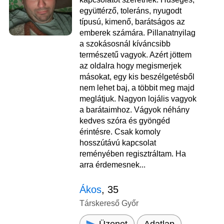
együttérző, toleráns, nyugodt
típusú, kimenő, barátságos az
emberek számára. Pillanatnyilag
a szokásosnál kíváncsibb
természetű vagyok. Azért jöttem
az oldalra hogy megismerjek
másokat, egy kis beszélgetésből
nem lehet baj, a többit meg majd
meglátjuk. Nagyon lojális vagyok
a barátaimhoz. Vágyok néhány
kedves szóra és gyöngéd
érintésre. Csak komoly
hosszútávú kapcsolat
reményében regisztráltam. Ha
arra érdemesnek...
Ákos
, 35
Társkereső Győr
Üzenet