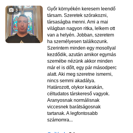
Győr környékén keresem leendő
3
társam. Szeretek szórakozni,
társaságba menni. Ami a mai
világban nagyon ritka, lelkem ott
van a helyén. Jobban, szeretem
ha személyesen találkozunk.
Szerintem minden egy mosollyal
kezdődik, azután amikor egymás
szemébe nézünk akkor minden
már el is dőlt, egy pár másodperc
alatt. Aki meg szeretne ismerni,
nincs semmi akadálya.
Határozott, olykor karakán,
céltudatos társkereső vagyok.
Aranyosnak normálisnak
viccesnek barátságosnak
tartanak. A legfontosabb
számomra...