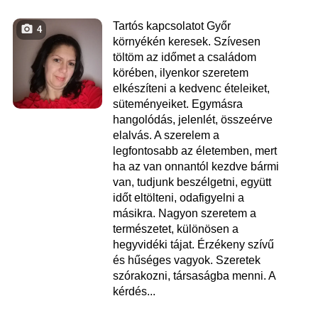
Tartós kapcsolatot Győr
4
környékén keresek. Szívesen
töltöm az időmet a családom
körében, ilyenkor szeretem
elkészíteni a kedvenc ételeiket,
süteményeiket. Egymásra
hangolódás, jelenlét, összeérve
elalvás. A szerelem a
legfontosabb az életemben, mert
ha az van onnantól kezdve bármi
van, tudjunk beszélgetni, együtt
időt eltölteni, odafigyelni a
másikra. Nagyon szeretem a
természetet, különösen a
hegyvidéki tájat. Érzékeny szívű
és hűséges vagyok. Szeretek
szórakozni, társaságba menni. A
kérdés...