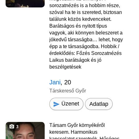
sorozatnézés is a hobbim része,
szóval ha te is szereted, biztosan
találunk közös kedvenceket.
Barátságos és nyitott típus
vagyok, aki könnyen beleszeret a
jókedvű társaságba… lehet, hogy
épp a te társaságodba. Hobbik /
érdeklődés: Főzés Sorozatnézés
Laikus barátságok és jó
beszélgetések
Jani
, 20
Társkereső Győr
Üzenet
Adatlap
Társam Győr környékéről
3
keresem. Harmonikus
kapcsolatot szeretnék. Hűséges,