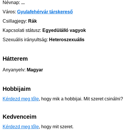
Névnap:
...
Város:
Gyulafehérvár társkereső
Csillagjegy:
Rák
Kapcsolati státusz:
Egyedülálló vagyok
Szexuális irányultság:
Heteroszexuális
Hátterem
Anyanyelv:
Magyar
Hobbijaim
Kérdezd meg tőle
, hogy mik a hobbijai. Mit szeret csinálni?
Kedvenceim
Kérdezd meg tőle
, hogy mit szeret.