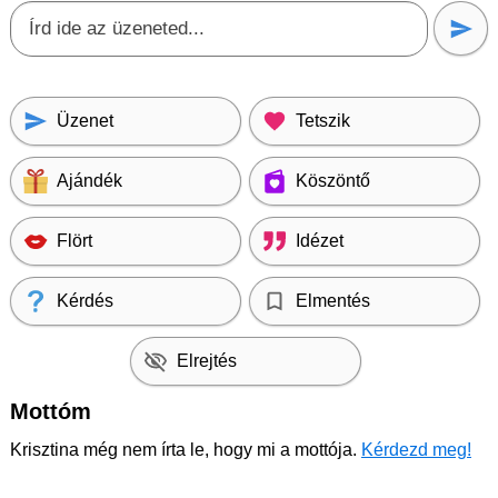
Üzenet
Tetszik
Ajándék
Köszöntő
Flört
Idézet
Kérdés
Elmentés
Elrejtés
Mottóm
Krisztina még nem írta le, hogy mi a mottója.
Kérdezd meg!