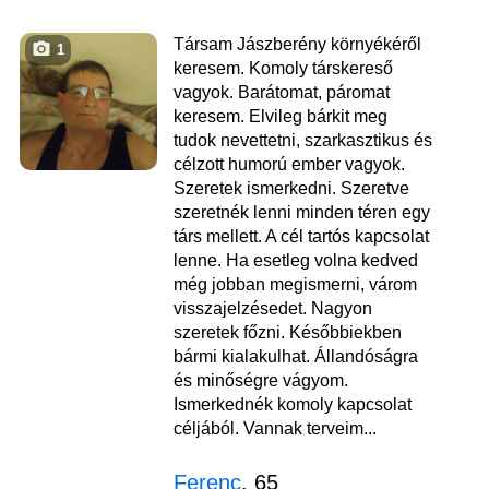
Társam Jászberény környékéről
1
keresem. Komoly társkereső
vagyok. Barátomat, páromat
keresem. Elvileg bárkit meg
tudok nevettetni, szarkasztikus és
célzott humorú ember vagyok.
Szeretek ismerkedni. Szeretve
szeretnék lenni minden téren egy
társ mellett. A cél tartós kapcsolat
lenne. Ha esetleg volna kedved
még jobban megismerni, várom
visszajelzésedet. Nagyon
szeretek főzni. Későbbiekben
bármi kialakulhat. Állandóságra
és minőségre vágyom.
Ismerkednék komoly kapcsolat
céljából. Vannak terveim...
Ferenc
, 65