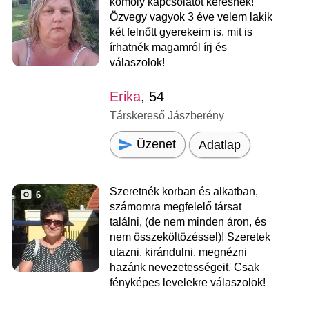
komoly kapcsolatot keresnek!
Özvegy vagyok 3 éve velem lakik
két felnőtt gyerekeim is. mit is
írhatnék magamról írj és
válaszolok!
Erika
, 54
Társkereső Jászberény
Üzenet
Adatlap
Szeretnék korban és alkatban,
6
számomra megfelelő társat
találni, (de nem minden áron, és
nem összeköltözéssel)! Szeretek
utazni, kirándulni, megnézni
hazánk nevezetességeit. Csak
fényképes levelekre válaszolok!