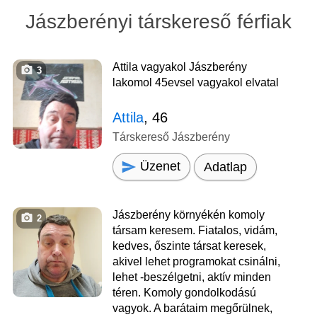
Jászberényi társkereső férfiak
Attila vagyakol Jászberény
3
lakomol 45evsel vagyakol elvatal
Attila
, 46
Társkereső Jászberény
Üzenet
Adatlap
Jászberény környékén komoly
2
társam keresem. Fiatalos, vidám,
kedves, őszinte társat keresek,
akivel lehet programokat csinálni,
lehet -beszélgetni, aktív minden
téren. Komoly gondolkodású
vagyok. A barátaim megőrülnek,