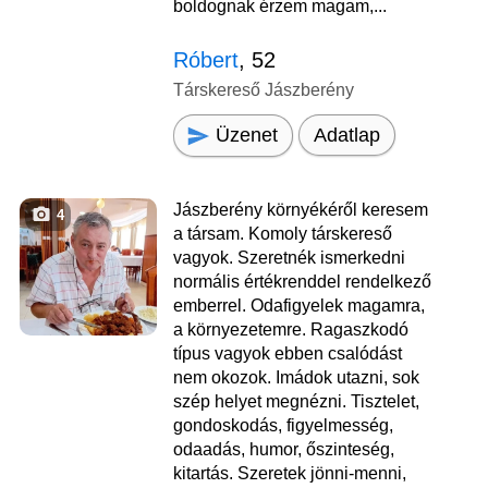
boldognak érzem magam,...
Róbert
, 52
Társkereső Jászberény
Üzenet
Adatlap
Jászberény környékéről keresem
4
a társam. Komoly társkereső
vagyok. Szeretnék ismerkedni
normális értékrenddel rendelkező
emberrel. Odafigyelek magamra,
a környezetemre. Ragaszkodó
típus vagyok ebben csalódást
nem okozok. Imádok utazni, sok
szép helyet megnézni. Tisztelet,
gondoskodás, figyelmesség,
odaadás, humor, őszinteség,
kitartás. Szeretek jönni-menni,