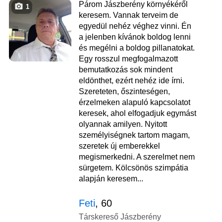
Párom Jászberény környékéről
1
keresem. Vannak terveim de
egyedül nehéz véghez vinni. Én
a jelenben kívánok boldog lenni
és megélni a boldog pillanatokat.
Egy rosszul megfogalmazott
bemutatkozás sok mindent
eldönthet, ezért nehéz ide írni.
Szereteten, őszinteségen,
érzelmeken alapuló kapcsolatot
keresek, ahol elfogadjuk egymást
olyannak amilyen. Nyitott
személyiségnek tartom magam,
szeretek új emberekkel
megismerkedni. A szerelmet nem
sürgetem. Kölcsönös szimpátia
alapján keresem...
Feti
, 60
Társkereső Jászberény