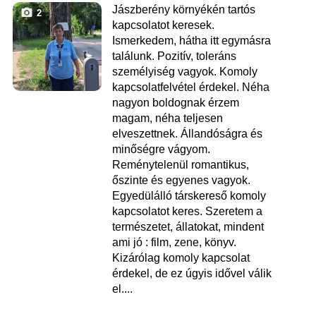
Jászberény környékén tartós
2
kapcsolatot keresek.
Ismerkedem, hátha itt egymásra
találunk. Pozitív, toleráns
személyiség vagyok. Komoly
kapcsolatfelvétel érdekel. Néha
nagyon boldognak érzem
magam, néha teljesen
elveszettnek. Állandóságra és
minőségre vágyom.
Reménytelenül romantikus,
őszinte és egyenes vagyok.
Egyedülálló társkereső komoly
kapcsolatot keres. Szeretem a
természetet, állatokat, mindent
ami jó : film, zene, könyv.
Kizárólag komoly kapcsolat
érdekel, de ez úgyis idővel válik
el....