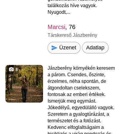
találkozás híve vagyok.
Nyugodt,...
Marcsi
, 76
Társkereső Jászberény
Üzenet
Adatlap
Jászberény környékén keresem
8
a párom. Csendes, őszinte,
érzelmes, néha spontán, de
átgondoltan cselekszem,
fontosak az emberi értékek.
Ismerjük meg egymást.
Jókedélyű, egyedülálló vagyok.
Szeretem a gyalogtúrázást, a
természetet és a fotózást.
Kedvenc elfoglaltságaim a
biciklizés a virág gondozás és