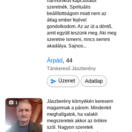
harmonikus kapcsolatot
szeretnék. Spirituális
beállítottságom miatt nem az
átlag ember fejével
gondolkodom. Az az út a döntő,
amit együtt teszünk meg. Aki meg
szeretne ismerni, nincs semmi
akadálya. Sajnos...
Árpád
, 44
Társkereső Jászberény
Üzenet
Adatlap
Jászberény környékén keresem
1
magamnak a párom. Mindenkit
meghallgatok, ha valakit
megszeretek akkor az örökre
szól. Nagyon szeretek