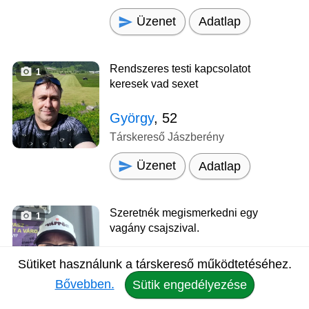
Üzenet
Adatlap
Rendszeres testi kapcsolatot
1
keresek vad sexet
György
, 52
Társkereső Jászberény
Üzenet
Adatlap
Szeretnék megismerkedni egy
1
vagány csajszival.
Zsolt
, 47
Sütiket használunk a társkereső működtetéséhez.
Társkereső Jászberény
Bővebben.
Sütik engedélyezése