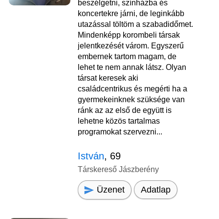
beszélgetni, színházba és
koncertekre járni, de leginkább
utazással töltöm a szabadidőmet.
Mindenképp korombeli társak
jelentkezését várom. Egyszerű
embernek tartom magam, de
lehet te nem annak látsz. Olyan
társat keresek aki
családcentrikus és megérti ha a
gyermekeinknek szüksége van
ránk az az első de együtt is
lehetne közös tartalmas
programokat szervezni...
István
, 69
Társkereső Jászberény
Üzenet
Adatlap