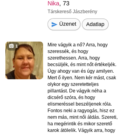
Nika
, 73
Társkereső Jászberény
Üzenet
Adatlap
Mire vágyik a nő? Arra, hogy
1
szeressék, és hogy
szerethessen. Arra, hogy
becsüljék, és mint nőt értékeljék.
Úgy ahogy van és úgy amilyen.
Mert ő ilyen. Nem kér mást, csak
olykor egy szeretetteljes
pillantást. De vágyik néha a
dicsérő szóra, és hogy
elismeréssel beszéljenek róla.
Fontos neki a ragyogás, hisz ez
nem más, mint női áldás. Szereti,
ha megérintik és mikor szerető
karok átölelik. Vágyik arra, hogy