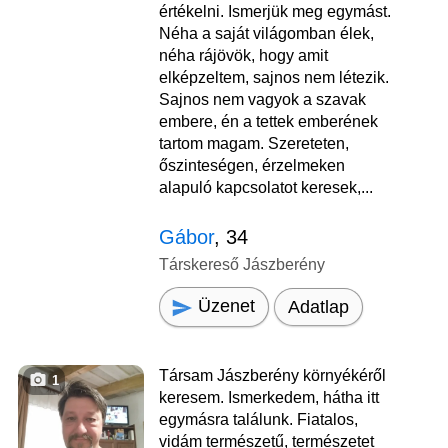
értékelni. Ismerjük meg egymást.
Néha a saját világomban élek,
néha rájövök, hogy amit
elképzeltem, sajnos nem létezik.
Sajnos nem vagyok a szavak
embere, én a tettek emberének
tartom magam. Szereteten,
őszinteségen, érzelmeken
alapuló kapcsolatot keresek,...
Gábor
, 34
Társkereső Jászberény
Üzenet
Adatlap
Társam Jászberény környékéről
1
keresem. Ismerkedem, hátha itt
egymásra találunk. Fiatalos,
vidám természetű, természetet