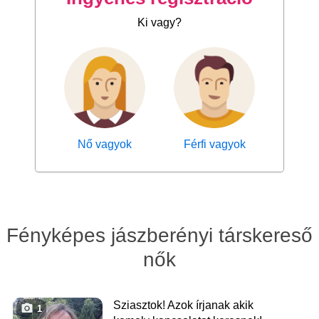
Ki vagy?
Nő vagyok
Férfi vagyok
Fényképes jászberényi társkereső
nők
Sziasztok! Azok írjanak akik
1