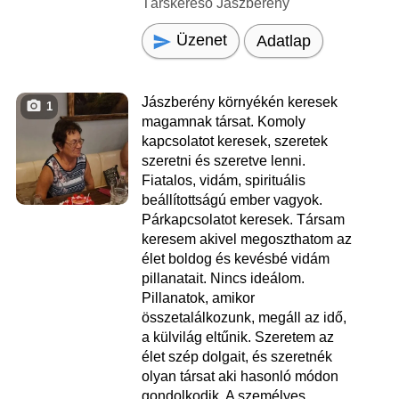
Társkereső Jászberény
Üzenet
Adatlap
Jászberény környékén keresek
1
magamnak társat. Komoly
kapcsolatot keresek, szeretek
szeretni és szeretve lenni.
Fiatalos, vidám, spirituális
beállítottságú ember vagyok.
Párkapcsolatot keresek. Társam
keresem akivel megoszthatom az
élet boldog és kevésbé vidám
pillanatait. Nincs ideálom.
Pillanatok, amikor
összetalálkozunk, megáll az idő,
a külvilág eltűnik. Szeretem az
élet szép dolgait, és szeretnék
olyan társat aki hasonló módon
gondolkodik. A személyes