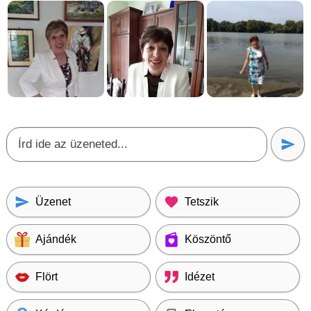
Üzenet
Tetszik
Ajándék
Köszöntő
Flört
Idézet