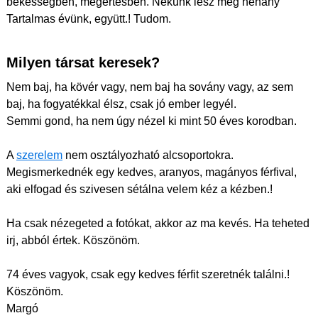
békességben, megértésben. Nekünk lesz még néhány
Tartalmas évünk, együtt.! Tudom.
Milyen társat keresek?
Nem baj, ha kövér vagy, nem baj ha sovány vagy, az sem
baj, ha fogyatékkal élsz, csak jó ember legyél.
Semmi gond, ha nem úgy nézel ki mint 50 éves korodban.
A
szerelem
nem osztályozható alcsoportokra.
Megismerkednék egy kedves, aranyos, magányos férfival,
aki elfogad és szivesen sétálna velem kéz a kézben.!
Ha csak nézegeted a fotókat, akkor az ma kevés. Ha teheted
irj, abból értek. Köszönöm.
74 éves vagyok, csak egy kedves férfit szeretnék találni.!
Köszönöm.
Margó