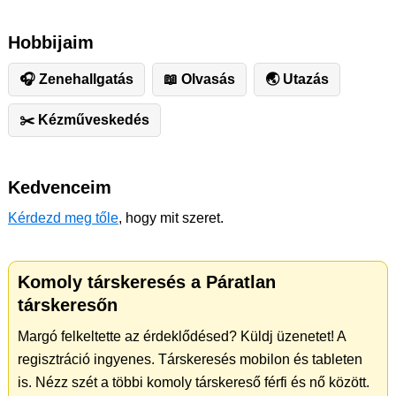
Hobbijaim
🎧 Zenehallgatás
📖 Olvasás
🌏 Utazás
✂️ ️Kézműveskedés
Kedvenceim
Kérdezd meg tőle
, hogy mit szeret.
Komoly társkeresés a Páratlan
társkeresőn
Margó felkeltette az érdeklődésed? Küldj üzenetet! A
regisztráció ingyenes. Társkeresés mobilon és tableten
is. Nézz szét a többi komoly társkereső férfi és nő között.