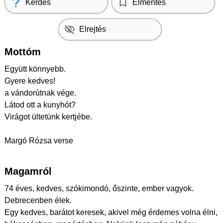
Kérdés
Elmentés
Elrejtés
Mottóm
Együtt könnyebb.
Gyere kedves!
a vándorútnak vége.
Látod ott a kunyhót?
Virágot ültetünk kertjébe.
Margó Rózsa verse
Magamról
74 éves, kedves, szókimondó, őszinte, ember vagyok.
Debrecenben élek.
Egy kedves, barátot keresek, akivel még érdemes volna élni,