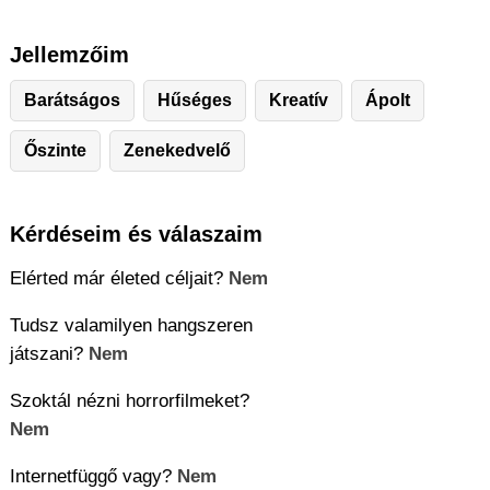
Jellemzőim
Barátságos
Hűséges
Kreatív
Ápolt
Őszinte
Zenekedvelő
Kérdéseim és válaszaim
Elérted már életed céljait?
Nem
Tudsz valamilyen hangszeren
játszani?
Nem
Szoktál nézni horrorfilmeket?
Nem
Internetfüggő vagy?
Nem