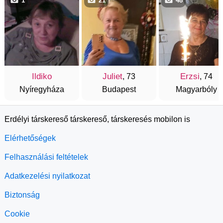
1
21
48
Ildiko
Juliet
Erzsi
, 73
, 74
Nyíregyháza
Budapest
Magyarbóly
Erdélyi társkereső társkereső, társkeresés mobilon is
Elérhetőségek
Felhasználási feltételek
Adatkezelési nyilatkozat
Biztonság
Cookie