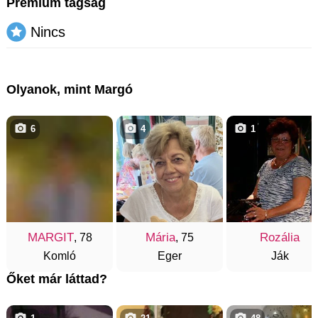
Prémium tagság
Nincs
Olyanok, mint Margó
6
4
1
MARGIT
Mária
Rozália
, 78
, 75
Komló
Eger
Ják
Őket már láttad?