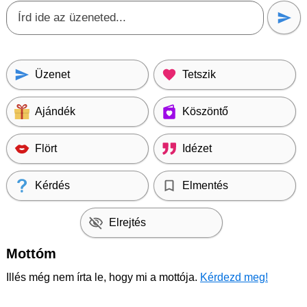
Üzenet
Tetszik
Ajándék
Köszöntő
Flört
Idézet
Kérdés
Elmentés
Elrejtés
Mottóm
Illés még nem írta le, hogy mi a mottója.
Kérdezd meg!