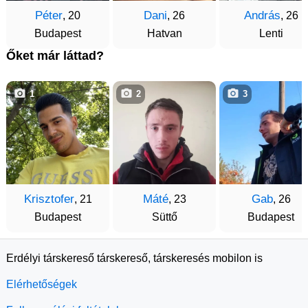
Péter
Dani
András
, 20
, 26
, 26
Budapest
Hatvan
Lenti
Őket már láttad?
1
2
3
Krisztofer
Máté
Gab
, 21
, 23
, 26
Budapest
Süttő
Budapest
Erdélyi társkereső társkereső, társkeresés mobilon is
Elérhetőségek