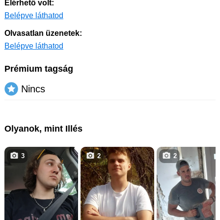
Elérhető volt:
Belépve láthatod
Olvasatlan üzenetek:
Belépve láthatod
Prémium tagság
Nincs
Olyanok, mint Illés
3
2
2