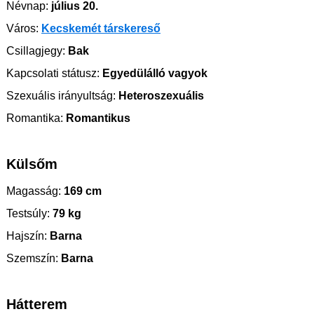
Névnap:
július 20.
Város:
Kecskemét társkereső
Csillagjegy:
Bak
Kapcsolati státusz:
Egyedülálló vagyok
Szexuális irányultság:
Heteroszexuális
Romantika:
Romantikus
Külsőm
Magasság:
169 cm
Testsúly:
79 kg
Hajszín:
Barna
Szemszín:
Barna
Hátterem