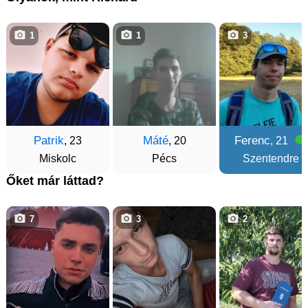
1
1
3
Patrik
Máté
Ferenc
, 23
, 20
, 21
Miskolc
Pécs
Szentendre
Őket már láttad?
7
3
2