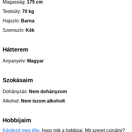
Magasság:
175 cm
Testsúly:
70 kg
Hajszín:
Barna
Szemszín:
Kék
Hátterem
Anyanyelv:
Magyar
Szokásaim
Dohányzás:
Nem dohányzom
Alkohol:
Nem iszom alkoholt
Hobbijaim
Kérdezd meg tőle
, hogy mik a hobbijai. Mit szeret csinálni?