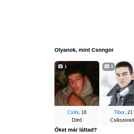
Olyanok, mint Csongor
1
1
Csibi
Tibor
, 18
, 21
Ditró
Csíkszere
Őket már láttad?