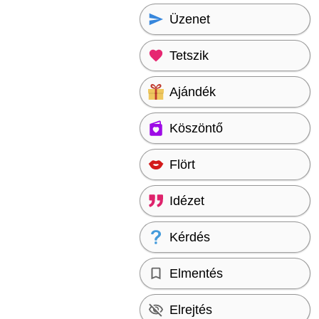
Üzenet
Tetszik
Ajándék
Köszöntő
Flört
Idézet
Kérdés
Elmentés
Elrejtés