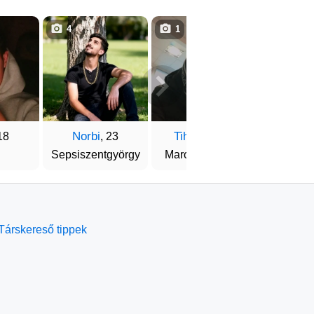
4
1
1
Norbi
Tihamér
Boto
18
, 23
, 19
Sepsiszentgyörgy
Marosvásárhely
Gyergyósz
Társkereső tippek