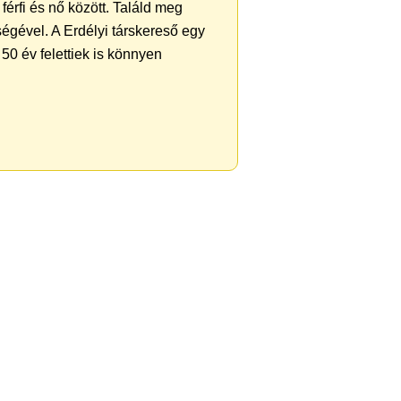
férfi és nő között. Találd meg
égével. A Erdélyi társkereső egy
50 év felettiek is könnyen