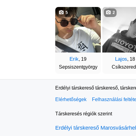
5
2
Erik
Lajos
, 19
, 18
Sepsiszentgyörgy
Csíkszere
Erdélyi társkereső társkereső, társke
Elérhetőségek
Felhasználási feltét
Társkeresés régiók szerint
Erdélyi társkereső Marosvásárhe