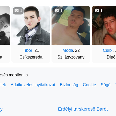
1
1
1
Tibor
Moda
Csibi
, 21
, 22
, 
da
Csíkszereda
Szilágyzovány
Ditró
resés mobilon is
elek
Adatkezelési nyilatkozat
Biztonság
Cookie
Súgó
ly
Erdélyi társkereső Barót