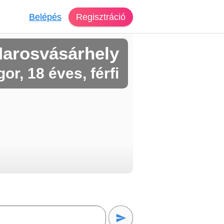
Belépés
Regisztráció
Marosvásárhely
or, 18 éves, férfi