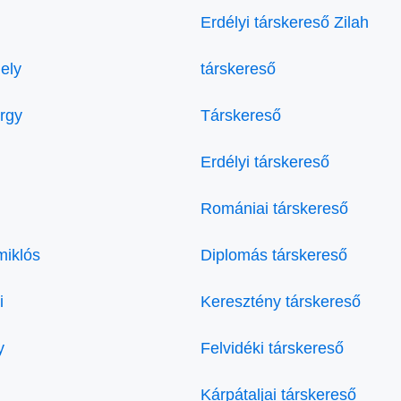
Erdélyi társkereső Zilah
ely
társkereső
örgy
Társkereső
Erdélyi társkereső
Romániai társkereső
miklós
Diplomás társkereső
i
Keresztény társkereső
y
Felvidéki társkereső
Kárpátaljai társkereső