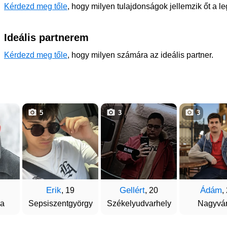
Kérdezd meg tőle
, hogy milyen tulajdonságok jellemzik őt a l
Ideális partnerem
Kérdezd meg tőle
, hogy milyen számára az ideális partner.
5
3
3
Erik
Gellért
Ádám
, 19
, 20
,
da
Sepsiszentgyörgy
Székelyudvarhely
Nagyvá