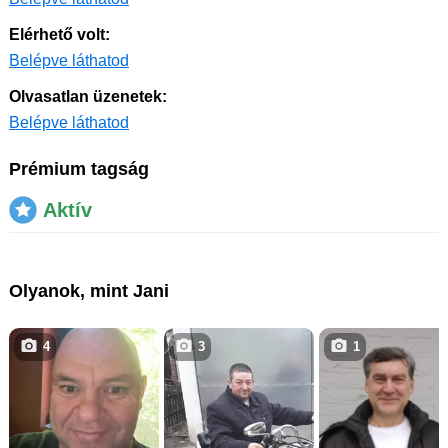
Elérhető volt:
Belépve láthatod
Olvasatlan üzenetek:
Belépve láthatod
Prémium tagság
Aktív
Olyanok, mint Jani
4
3
1