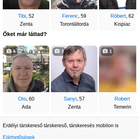
Tibi
Ferenc
Róbert
, 52
, 59
, 62
Zenta
Torontáltorda
Kispiac
Őket már láttad?
6
3
1
Oto
Sanyi
Robert
, 60
, 57
Ada
Zenta
Temerin
Erdélyi társkereső társkereső, társkeresés mobilon is
Elérhetőségek