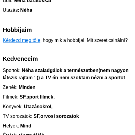
Buli:
Néha barátokkal
Utazás:
Néha
Hobbijaim
Kérdezd meg tőle
, hogy mik a hobbijai. Mit szeret csinálni?
Kedvenceim
Sportok:
Néha szaladgálok a természetben(nem nagyon
látszik rajtam :-)) a TV-én nem szoktam nézni a sportot..
Zenék:
Minden
Filmek:
SF,sport filmek,
Könyvek:
Utazásokrol,
TV sorozatok:
SF,orvosi sorozatok
Helyek:
Mind