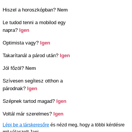
Hiszel a horoszkópban?
Nem
Le tudod tenni a mobilod egy
napra?
Igen
Optimista vagy?
Igen
Takarítanál a párod után?
Igen
Jól főzöl?
Nem
Szívesen segítesz otthon a
párodnak?
Igen
Szépnek tartod magad?
Igen
Voltál már szerelmes?
Igen
Lépj be a társkeresőre
és nézd meg, hogy a többi kérdésre
mit válaszolt Jani.