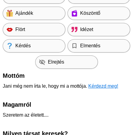
Ajándék
Köszöntő
Flört
Idézet
Kérdés
Elmentés
Elrejtés
Mottóm
Jani még nem írta le, hogy mi a mottója.
Kérdezd meg!
Magamról
Szeretem az életett....
Milyen társat keresek?