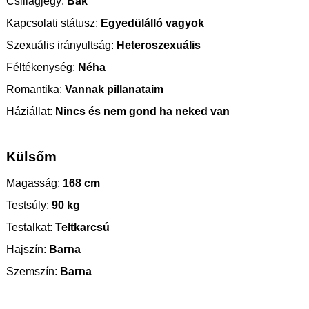
Csillagjegy:
Bak
Kapcsolati státusz:
Egyedülálló vagyok
Szexuális irányultság:
Heteroszexuális
Féltékenység:
Néha
Romantika:
Vannak pillanataim
Háziállat:
Nincs és nem gond ha neked van
Külsőm
Magasság:
168 cm
Testsúly:
90 kg
Testalkat:
Teltkarcsú
Hajszín:
Barna
Szemszín:
Barna