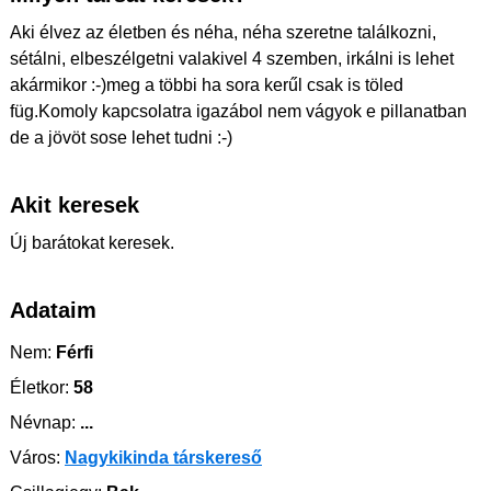
Aki élvez az életben és néha, néha szeretne találkozni,
sétálni, elbeszélgetni valakivel 4 szemben, irkálni is lehet
akármikor :-)meg a többi ha sora kerűl csak is töled
füg.Komoly kapcsolatra igazábol nem vágyok e pillanatban
de a jövöt sose lehet tudni :-)
Akit keresek
Új barátokat keresek.
Adataim
Nem:
Férfi
Életkor:
58
Névnap:
...
Város:
Nagykikinda társkereső