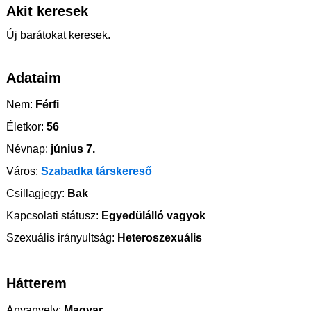
Akit keresek
Új barátokat keresek.
Adataim
Nem:
Férfi
Életkor:
56
Névnap:
június 7.
Város:
Szabadka társkereső
Csillagjegy:
Bak
Kapcsolati státusz:
Egyedülálló vagyok
Szexuális irányultság:
Heteroszexuális
Hátterem
Anyanyelv:
Magyar