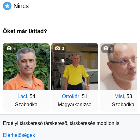
Nincs
Őket már láttad?
6
3
3
Laci
Ottokár
Misi
, 54
, 51
, 53
Szabadka
Magyarkanizsa
Szabadka
Erdélyi társkereső társkereső, társkeresés mobilon is
Elérhetőségek