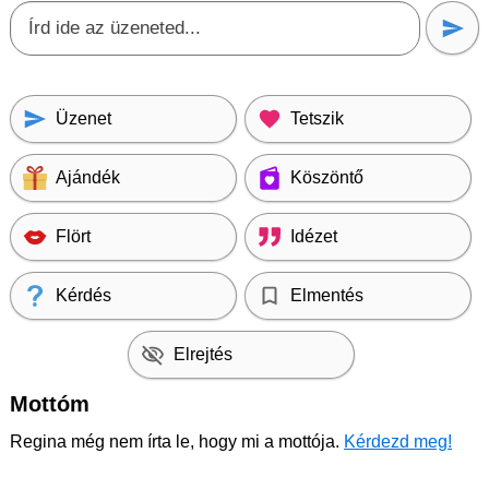
Üzenet
Tetszik
Ajándék
Köszöntő
Flört
Idézet
Kérdés
Elmentés
Elrejtés
Mottóm
Regina még nem írta le, hogy mi a mottója.
Kérdezd meg!