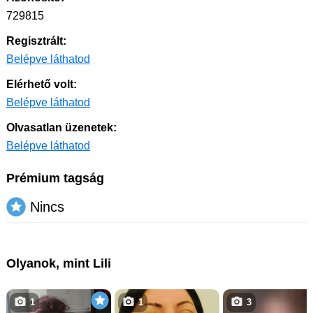
729815
Regisztrált:
Belépve láthatod
Elérhető volt:
Belépve láthatod
Olvasatlan üzenetek:
Belépve láthatod
Prémium tagság
Nincs
Olyanok, mint Lili
1
1
3