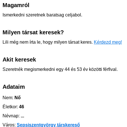
Magamról
Ismerkedni szeretnek baratsag celjabol.
Milyen társat keresek?
Lili még nem írta le, hogy milyen társat keres.
Kérdezd meg!
Akit keresek
Szeretnék megismerkedni egy 44 és 53 év közötti férfival.
Adataim
Nem:
Nő
Életkor:
46
Névnap:
...
Város:
Sepsiszentgyörgy társkereső