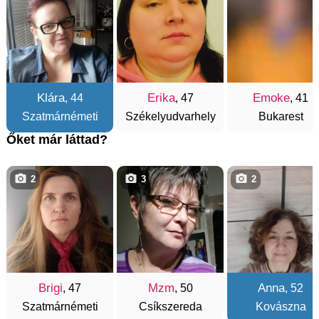
Klára
Erika
Emoke
, 44
, 47
, 41
Szatmárnémeti
Székelyudvarhely
Bukarest
Őket már láttad?
2
3
2
Brigi
Mzm
Anna
, 47
, 50
, 52
Szatmárnémeti
Csíkszereda
Kovászna