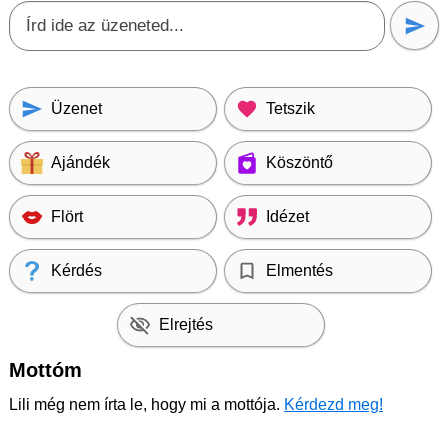
Üzenet
Tetszik
Ajándék
Köszöntő
Flört
Idézet
Kérdés
Elmentés
Elrejtés
Mottóm
Lili még nem írta le, hogy mi a mottója.
Kérdezd meg!