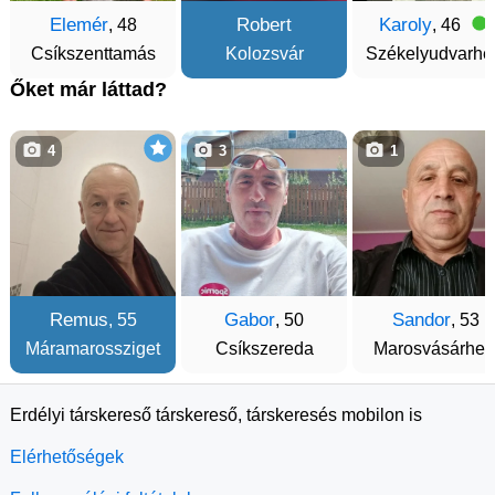
Elemér
Robert
Karoly
, 48
, 46
Csíkszenttamás
Kolozsvár
Székelyudvarhe
Őket már láttad?
4
3
1
Remus
Gabor
Sandor
, 55
, 50
, 53
Máramarossziget
Csíkszereda
Marosvásárhel
Erdélyi társkereső társkereső, társkeresés mobilon is
Elérhetőségek