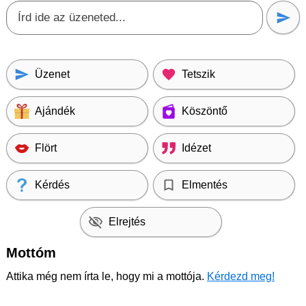
Üzenet
Tetszik
Ajándék
Köszöntő
Flört
Idézet
Kérdés
Elmentés
Elrejtés
Mottóm
Attika még nem írta le, hogy mi a mottója.
Kérdezd meg!