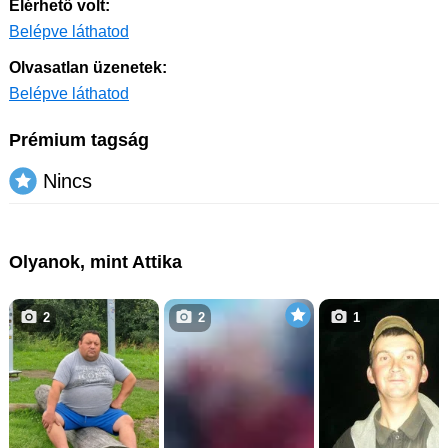
Elérhető volt:
Belépve láthatod
Olvasatlan üzenetek:
Belépve láthatod
Prémium tagság
Nincs
Olyanok, mint Attika
2
2
1