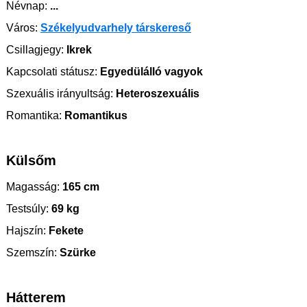
Névnap:
...
Város:
Székelyudvarhely társkereső
Csillagjegy:
Ikrek
Kapcsolati státusz:
Egyedülálló vagyok
Szexuális irányultság:
Heteroszexuális
Romantika:
Romantikus
Külsőm
Magasság:
165 cm
Testsúly:
69 kg
Hajszín:
Fekete
Szemszín:
Szürke
Hátterem