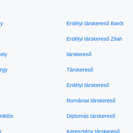
ly
Erdélyi társkereső Barót
Erdélyi társkereső Zilah
ely
társkereső
örgy
Társkereső
Erdélyi társkereső
Romániai társkereső
miklós
Diplomás társkereső
i
Keresztény társkereső