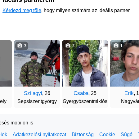
Kérdezd meg tőle
, hogy milyen számára az ideális partner.
3
2
1
Szilagyi
Csaba
Erik
, 26
, 25
, 
ely
Sepsiszentgyörgy
Gyergyószentmiklós
Nagyvá
resés mobilon is
elek
Adatkezelési nyilatkozat
Biztonság
Cookie
Súgó