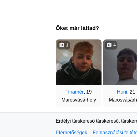
Őket már láttad?
1
4
Tihamér
Huni
, 19
, 21
Marosvásárhely
Marosvásárh
Erdélyi társkereső társkereső, társke
Elérhetőségek
Felhasználási feltét