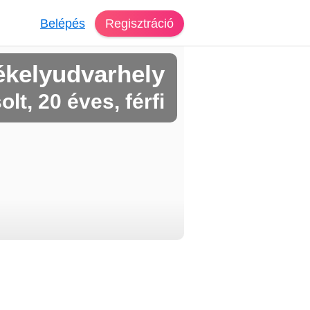
Belépés
Regisztráció
ékelyudvarhely
olt, 20 éves, férfi