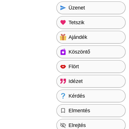
Üzenet
Tetszik
Ajándék
Köszöntő
Flört
Idézet
Kérdés
Elmentés
Elrejtés