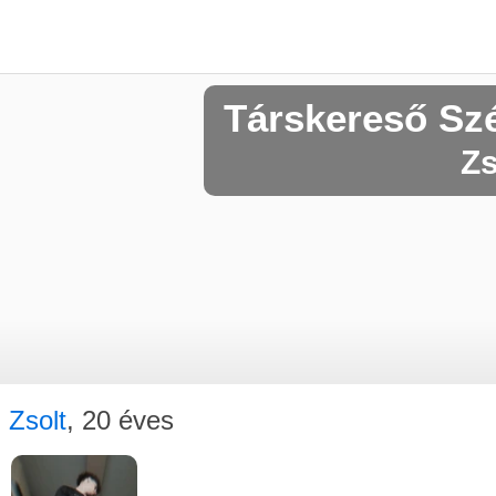
Társkereső Sz
Zs
Zsolt
, 20 éves