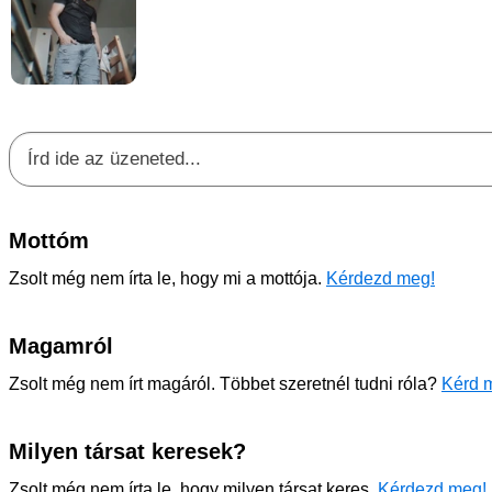
Mottóm
Zsolt még nem írta le, hogy mi a mottója.
Kérdezd meg!
Magamról
Zsolt még nem írt magáról. Többet szeretnél tudni róla?
Kérd m
Milyen társat keresek?
Zsolt még nem írta le, hogy milyen társat keres.
Kérdezd meg!