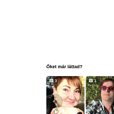
Őket már láttad?
3
1