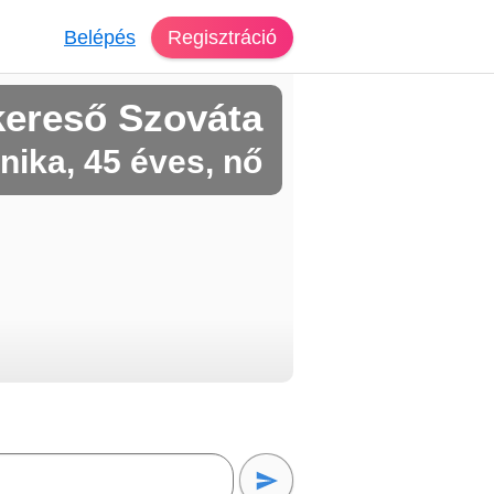
Belépés
Regisztráció
kereső Szováta
nika, 45 éves, nő