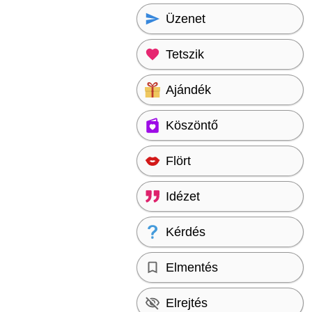
Üzenet
Tetszik
Ajándék
Köszöntő
Flört
Idézet
Kérdés
Elmentés
Elrejtés