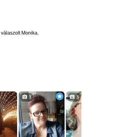
 válaszolt Monika.
1
3
3