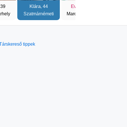
Klára
Eva
Csill
 39
, 44
, 50
rhely
Szatmárnémeti
Marosvásárhely
Sepsisze
Társkereső tippek