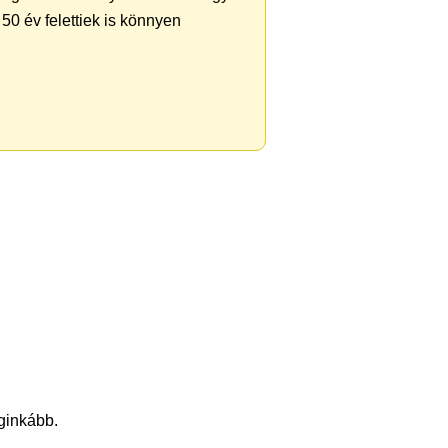
50 év felettiek is könnyen
eginkább.