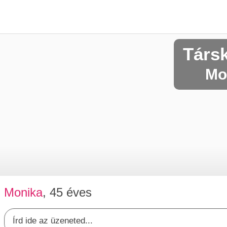
Társ
Mo
Monika
, 45 éves