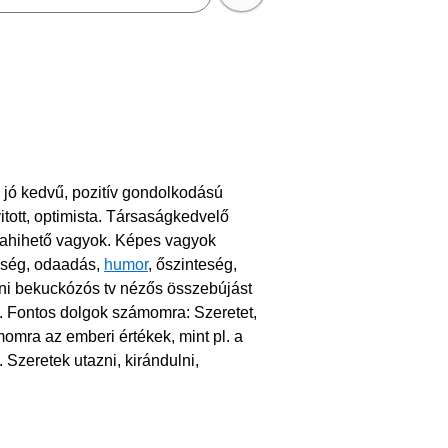
 jó kedvű, pozitív gondolkodású
itott, optimista. Társaságkedvelő
ahihető vagyok. Képes vagyok
esség, odaadás,
humor
, őszinteség,
honi bekuckózós tv nézős összebújást
. Fontos dolgok számomra: Szeretet,
mra az emberi értékek, mint pl. a
 Szeretek utazni, kirándulni,