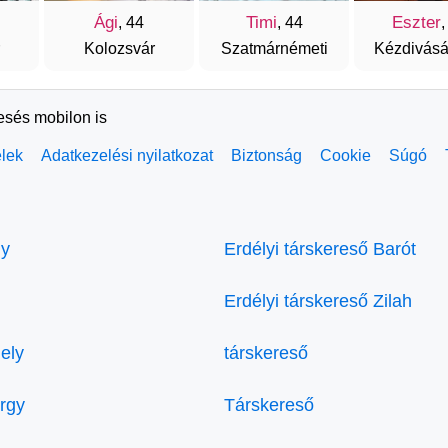
Ági
Timi
Eszter
, 44
, 44
,
Kolozsvár
Szatmárnémeti
Kézdivásá
resés mobilon is
elek
Adatkezelési nyilatkozat
Biztonság
Cookie
Súgó
ly
Erdélyi társkereső Barót
Erdélyi társkereső Zilah
ely
társkereső
örgy
Társkereső