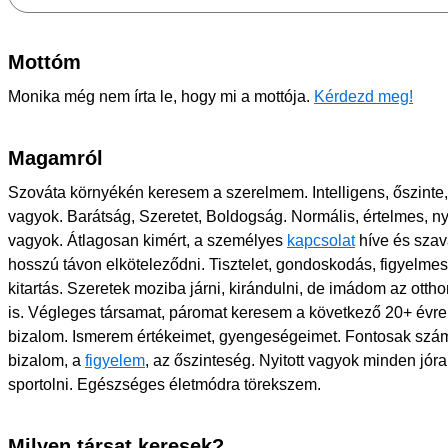
Mottóm
Monika még nem írta le, hogy mi a mottója.
Kérdezd meg!
Magamról
Szováta környékén keresem a szerelmem. Intelligens, őszinte,
vagyok. Barátság, Szeretet, Boldogság. Normális, értelmes, ny
vagyok. Átlagosan kimért, a személyes
kapcsolat
híve és szav
hosszú távon elköteleződni. Tisztelet, gondoskodás, figyelm
kitartás. Szeretek moziba járni, kirándulni, de imádom az ott
is. Végleges társamat, páromat keresem a következő 20+ évre
bizalom. Ismerem értékeimet, gyengeségeimet. Fontosak számo
bizalom, a
figyelem
, az őszinteség. Nyitott vagyok minden jóra.
sportolni. Egészséges életmódra törekszem.
Milyen társat keresek?