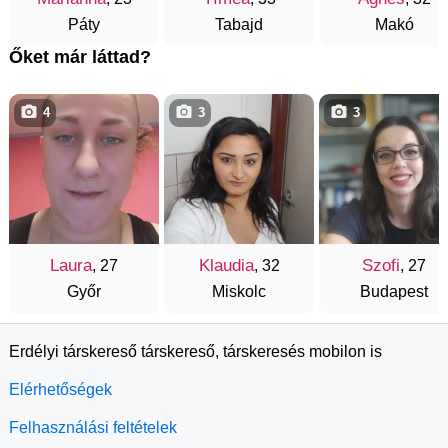
Páty
Tabajd
Makó
Őket már láttad?
4
3
3
Laura
Klaudia
Szofi
, 27
, 32
, 27
Győr
Miskolc
Budapest
Erdélyi társkereső társkereső, társkeresés mobilon is
Elérhetőségek
Felhasználási feltételek