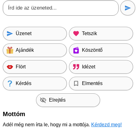
Üzenet
Tetszik
Ajándék
Köszöntő
Flört
Idézet
Kérdés
Elmentés
Elrejtés
Mottóm
Adél még nem írta le, hogy mi a mottója.
Kérdezd meg!