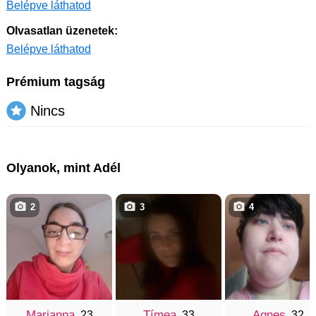
Belépve láthatod
Olvasatlan üzenetek:
Belépve láthatod
Prémium tagság
Nincs
Olyanok, mint Adél
2
3
4
Marianna
Tímea
Agnes
, 23
, 33
, 32