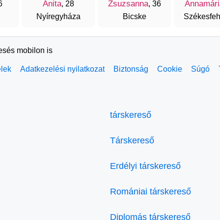
Anita
Zsuzsanna
Annamári
6
, 28
, 36
Nyíregyháza
Bicske
Székesfeh
resés mobilon is
elek
Adatkezelési nyilatkozat
Biztonság
Cookie
Súgó
társkereső
Társkereső
Erdélyi társkereső
Romániai társkereső
Diplomás társkereső