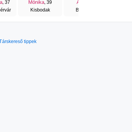
a
Mónika
Alisa
Zsóf
, 37
, 39
, 37
érvár
Kisbodak
Budapest
Buda
Társkereső tippek