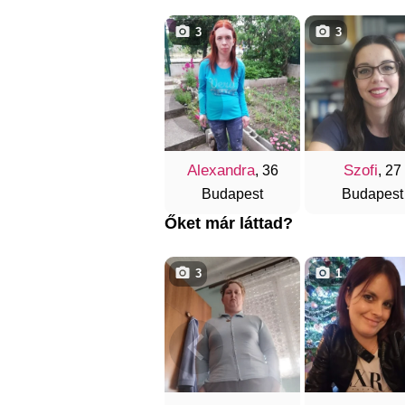
3
3
Alexandra
Szofi
, 36
, 27
Budapest
Budapest
Őket már láttad?
3
1