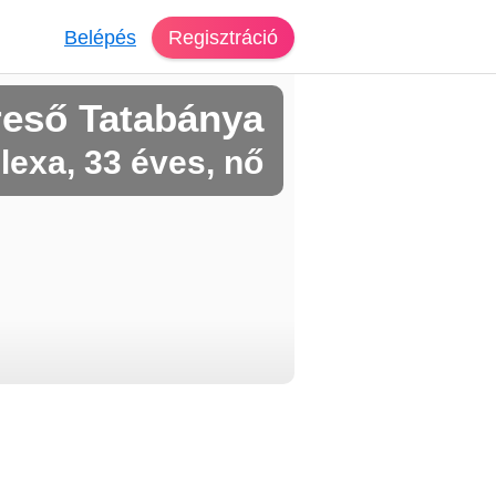
Belépés
Regisztráció
reső Tatabánya
lexa, 33 éves, nő