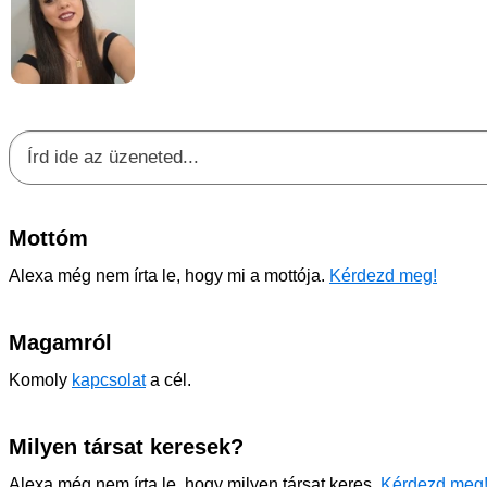
Mottóm
Alexa még nem írta le, hogy mi a mottója.
Kérdezd meg!
Magamról
Komoly
kapcsolat
a cél.
Milyen társat keresek?
Alexa még nem írta le, hogy milyen társat keres.
Kérdezd meg