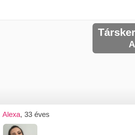
Társke
A
Alexa
, 33 éves