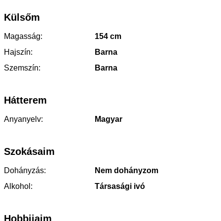
Külsőm
Magasság:
154 cm
Hajszín:
Barna
Szemszín:
Barna
Hátterem
Anyanyelv:
Magyar
Szokásaim
Dohányzás:
Nem dohányzom
Alkohol:
Társasági ivó
Hobbijaim