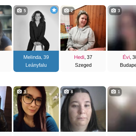
5
2
3
Melinda
Hedi
Évi
, 39
, 37
, 3
Leányfalu
Szeged
Budape
3
8
1