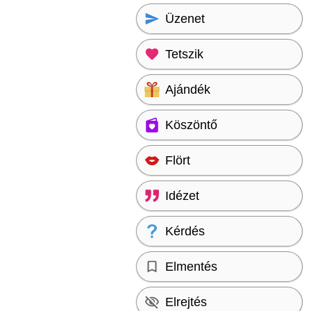
Üzenet
Tetszik
Ajándék
Köszöntő
Flört
Idézet
Kérdés
Elmentés
Elrejtés