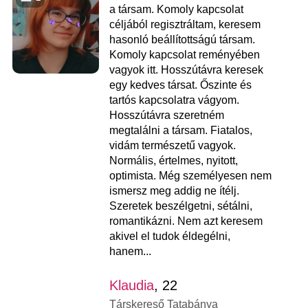
a társam. Komoly kapcsolat
céljából regisztráltam, keresem
hasonló beállítottságú társam.
Komoly kapcsolat reményében
vagyok itt. Hosszútávra keresek
egy kedves társat. Őszinte és
tartós kapcsolatra vágyom.
Hosszútávra szeretném
megtalálni a társam. Fiatalos,
vidám természetű vagyok.
Normális, értelmes, nyitott,
optimista. Még személyesen nem
ismersz meg addig ne ítélj.
Szeretek beszélgetni, sétálni,
romantikázni. Nem azt keresem
akivel el tudok éldegélni,
hanem...
Klaudia
, 22
Társkereső Tatabánya