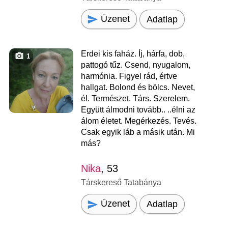
Üzenet
Adatlap
Erdei kis faház. Íj, hárfa, dob,
1
pattogó tűz. Csend, nyugalom,
harmónia. Figyel rád, értve
hallgat. Bolond és bölcs. Nevet,
él. Természet. Társ. Szerelem.
Együtt álmodni tovább.. ..élni az
álom életet. Megérkezés. Tevés.
Csak egyik láb a másik után. Mi
más?
Nika
, 53
Társkereső Tatabánya
Üzenet
Adatlap