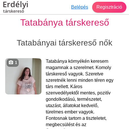
Erdélyi
Belépés
Regisztráció
társkereső
Tatabánya társkereső
Tatabányai társkereső nők
Tatabánya környékén keresem
1
magamnak a szerelmet. Komoly
társkereső vagyok. Szeretve
szeretnék lenni minden téren egy
társ mellett. Káros
szenvedélyektől mentes, pozitív
gondolkodású, természetet,
utazást, állatokat kedvelő,
türelmes ember vagyok.
Fontosnak tartom a tiszteletet,
megbecsülést és az