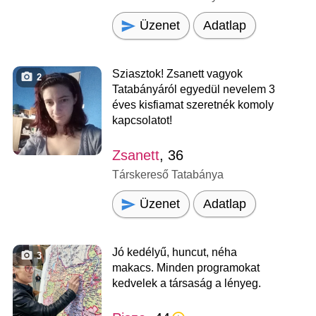
Üzenet
Adatlap
Sziasztok! Zsanett vagyok
2
Tatabányáról egyedül nevelem 3
éves kisfiamat szeretnék komoly
kapcsolatot!
Zsanett
, 36
Társkereső Tatabánya
Üzenet
Adatlap
Jó kedélyű, huncut, néha
3
makacs. Minden programokat
kedvelek a társaság a lényeg.