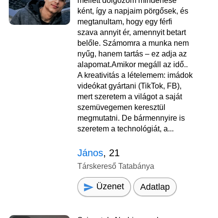
mellett dolgozom mindenese
ként, így a napjaim pörgősek, és
megtanultam, hogy egy férfi
szava annyit ér, amennyit betart
belőle. Számomra a munka nem
nyűg, hanem tartás – ez adja az
alapomat. ​Amikor megáll az idő..
A kreativitás a lételemem: imádok
videókat gyártani (TikTok, FB),
mert szeretem a világot a saját
szemüvegemen keresztül
megmutatni. De bármennyire is
szeretem a technológiát, a...
János
, 21
Társkereső Tatabánya
Üzenet
Adatlap