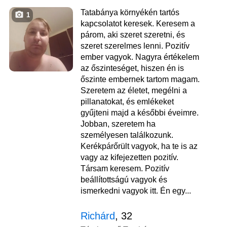
Tatabánya környékén tartós
1
kapcsolatot keresek. Keresem a
párom, aki szeret szeretni, és
szeret szerelmes lenni. Pozitív
ember vagyok. Nagyra értékelem
az őszinteséget, hiszen én is
őszinte embernek tartom magam.
Szeretem az életet, megélni a
pillanatokat, és emlékeket
gyűjteni majd a későbbi éveimre.
Jobban, szeretem ha
személyesen találkozunk.
Kerékpárőrült vagyok, ha te is az
vagy az kifejezetten pozitív.
Társam keresem. Pozitív
beállítottságú vagyok és
ismerkedni vagyok itt. Én egy...
Richárd
, 32