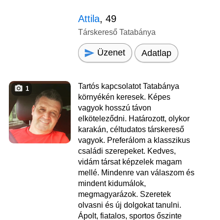
Attila
, 49
Társkereső Tatabánya
Üzenet
Adatlap
Tartós kapcsolatot Tatabánya
1
környékén keresek. Képes
vagyok hosszú távon
elköteleződni. Határozott, olykor
karakán, céltudatos társkereső
vagyok. Preferálom a klasszikus
családi szerepeket. Kedves,
vidám társat képzelek magam
mellé. Mindenre van válaszom és
mindent kidumálok,
megmagyarázok. Szeretek
olvasni és új dolgokat tanulni.
Ápolt, fiatalos, sportos őszinte