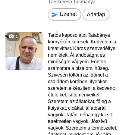
Társkereső Tatabánya
Üzenet
Adatlap
Tartós kapcsolatot Tatabánya
1
környékén keresek. Kedvelem a
kreativitást. Káros szenvedéllyel
nem élek. Állandóságra és
minőségre vágyom. Fontos
számomra a bizalom, hűség.
Szívesen töltöm az időmet a
családom körében, ilyenkor
szeretem elkészíteni a kedvenc
ételeiket, süteményeiket.
Szeretem az állatokat, főleg a
kutyákat, cicákat, állatbarát
vagyok. Talán, néha egy kicsit
türelmetlen vagyok. Jószívű
vagyok. Szeretem a természetet,
állatokat, mindent ami jó : film,