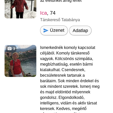
az életünket amig lehet
Ica
, 74
Társkereső Tatabánya
Üzenet
Adatlap
Ismerkednék komoly kapcsolat
3
céljából. Komoly társkereső
vagyok. Kölcsönös szimpátia,
megbízhatóság, esetén bármi
kialakulhat. Csendesnek,
becsületesnek tartanak a
barátaim. Sok minden érdekel és
sok mindent szeretek. Ismerj meg
és majd eldöntöd milyennek
gondolsz. Elgondolkodó,
intelligens, vidám és aktív társat
keresek. Kedves, megértő