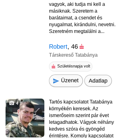
vagyok, aki tudja mi kell a
másiknak. Szeretem a
barátaimat, a csendet és
nyugalmat, kirándulni, nevetni.
Szeretném megtalálni a...
Robert
, 46
Társkereső Tatabánya
Születésnapja volt
Üzenet
Adatlap
Tartós kapcsolatot Tatabánya
4
környékén keresek. Az
ismerőseim szerint pár évet
letagadhatok. Vágyok néhány
kedves szóra és gyöngéd
érintésre. Komoly kapcsolatot