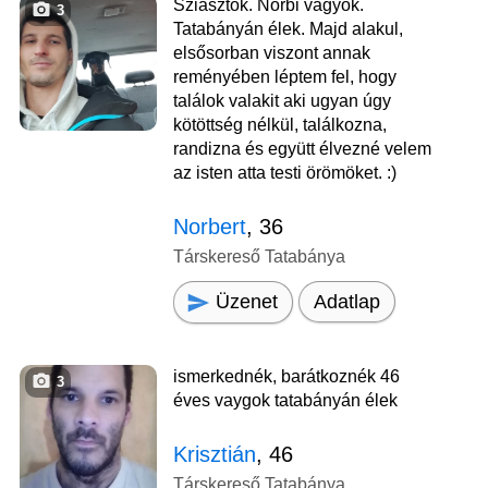
Sziasztok. Norbi vagyok.
3
Tatabányán élek. Majd alakul,
elsősorban viszont annak
reményében léptem fel, hogy
találok valakit aki ugyan úgy
kötöttség nélkül, találkozna,
randizna és együtt élvezné velem
az isten atta testi örömöket. :)
Norbert
, 36
Társkereső Tatabánya
Üzenet
Adatlap
ismerkednék, barátkoznék 46
3
éves vaygok tatabányán élek
Krisztián
, 46
Társkereső Tatabánya