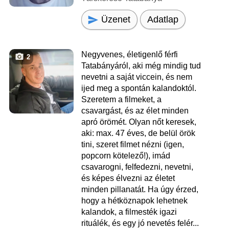
Üzenet
Adatlap
Negyvenes, életigenlő férfi
2
Tatabányáról, aki még mindig tud
nevetni a saját viccein, és nem
ijed meg a spontán kalandoktól.
Szeretem a filmeket, a
csavargást, és az élet minden
apró örömét. Olyan nőt keresek,
aki: max. 47 éves, de belül örök
tini, szeret filmet nézni (igen,
popcorn kötelező!), imád
csavarogni, felfedezni, nevetni,
és képes élvezni az életet
minden pillanatát. Ha úgy érzed,
hogy a hétköznapok lehetnek
kalandok, a filmesték igazi
rituálék, és egy jó nevetés felér...