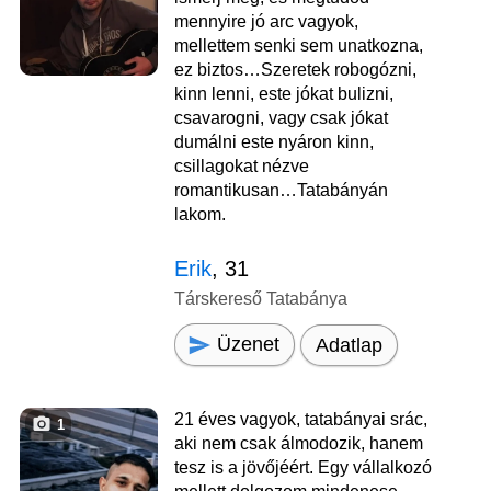
mennyire jó arc vagyok,
mellettem senki sem unatkozna,
ez biztos…Szeretek robogózni,
kinn lenni, este jókat bulizni,
csavarogni, vagy csak jókat
dumálni este nyáron kinn,
csillagokat nézve
romantikusan…Tatabányán
lakom.
Erik
, 31
Társkereső Tatabánya
Üzenet
Adatlap
21 éves vagyok, tatabányai srác,
1
aki nem csak álmodozik, hanem
tesz is a jövőjéért. Egy vállalkozó