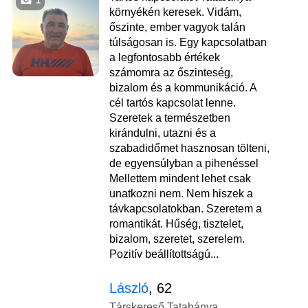
1
környékén keresek. Vidám,
őszinte, ember vagyok talán
túlságosan is. Egy kapcsolatban
a legfontosabb értékek
számomra az őszinteség,
bizalom és a kommunikáció. A
cél tartós kapcsolat lenne.
Szeretek a természetben
kirándulni, utazni és a
szabadidőmet hasznosan tölteni,
de egyensúlyban a pihenéssel
Mellettem mindent lehet csak
unatkozni nem. Nem hiszek a
távkapcsolatokban. Szeretem a
romantikát. Hűség, tisztelet,
bizalom, szeretet, szerelem.
Pozitív beállítottságú...
László
, 62
Társkereső Tatabánya