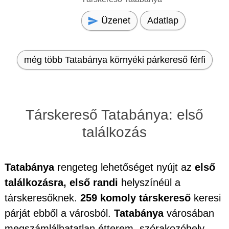
Üzenet
Adatlap
még több Tatabánya környéki párkereső férfi
Társkereső Tatabánya: első
találkozás
Tatabánya
rengeteg lehetőséget nyújt az
első
találkozásra, első randi
helyszínéül a
társkeresőknek.
259 komoly társkereső
keresi
párját ebből a városból.
Tatabánya
városában
megszámlálhatatlan étterem, szórakozóhely,