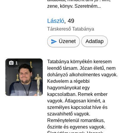
zene, könyv. Szeretném...
László
, 49
Társkereső Tatabánya
Üzenet
Adatlap
Tatabánya környékén keresem
1
leendő társam. Józan életű, nem
dohányzó alkoholmentes vagyok.
Kedvelem a régebbi
hagyományokat egy
kapcsolatban. Remek ember
vagyok. Átlagosan kimért, a
személyes kapcsolat híve és
szavahihető vagyok.
Reménytelenül romantikus,
őszinte és egyenes vagyok.