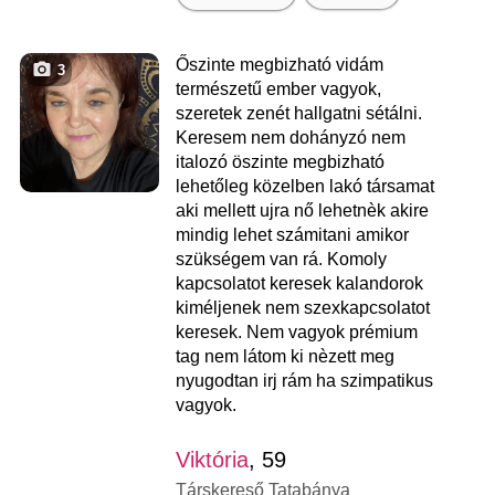
Őszinte megbizható vidám
3
természetű ember vagyok,
szeretek zenét hallgatni sétálni.
Keresem nem dohányzó nem
italozó öszinte megbizható
lehetőleg közelben lakó társamat
aki mellett ujra nő lehetnèk akire
mindig lehet számitani amikor
szükségem van rá. Komoly
kapcsolatot keresek kalandorok
kiméljenek nem szexkapcsolatot
keresek. Nem vagyok prémium
tag nem látom ki nèzett meg
nyugodtan irj rám ha szimpatikus
vagyok.
Viktória
, 59
Társkereső Tatabánya