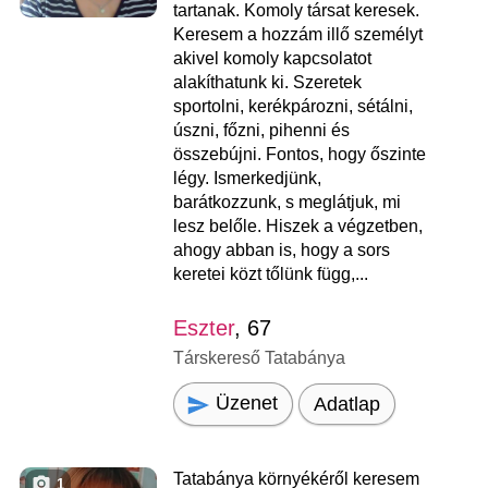
tartanak. Komoly társat keresek.
Keresem a hozzám illő személyt
akivel komoly kapcsolatot
alakíthatunk ki. Szeretek
sportolni, kerékpározni, sétálni,
úszni, főzni, pihenni és
összebújni. Fontos, hogy őszinte
légy. Ismerkedjünk,
barátkozzunk, s meglátjuk, mi
lesz belőle. Hiszek a végzetben,
ahogy abban is, hogy a sors
keretei közt tőlünk függ,...
Eszter
, 67
Társkereső Tatabánya
Üzenet
Adatlap
Tatabánya környékéről keresem
1