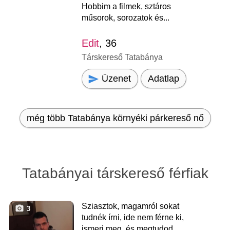
Hobbim a filmek, sztáros
műsorok, sorozatok és...
Edit
, 36
Társkereső Tatabánya
Üzenet
Adatlap
még több Tatabánya környéki párkereső nő
Tatabányai társkereső férfiak
Sziasztok, magamról sokat
3
tudnék írni, ide nem férne ki,
ismerj meg, és megtudod