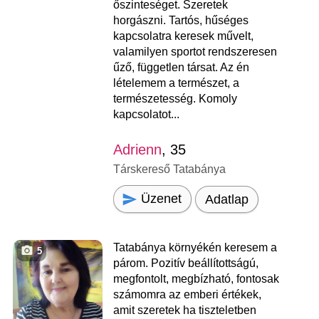
őszinteséget. Szeretek
horgászni. Tartós, hűséges
kapcsolatra keresek művelt,
valamilyen sportot rendszeresen
űző, független társat. Az én
lételemem a természet, a
természetesség. Komoly
kapcsolatot...
Adrienn
, 35
Társkereső Tatabánya
Üzenet
Adatlap
Tatabánya környékén keresem a
5
párom. Pozitív beállítottságú,
megfontolt, megbízható, fontosak
számomra az emberi értékek,
amit szeretek ha tiszteletben