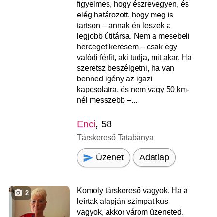
figyelmes, hogy észrevegyen, és
elég határozott, hogy meg is
tartson – annak én leszek a
legjobb útitársa. Nem a mesebeli
herceget keresem – csak egy
valódi férfit, aki tudja, mit akar. Ha
szeretsz beszélgetni, ha van
benned igény az igazi
kapcsolatra, és nem vagy 50 km-
nél messzebb –...
Enci
, 58
Társkereső Tatabánya
Üzenet
Adatlap
Komoly társkereső vagyok. Ha a
2
leírtak alapján szimpatikus
vagyok, akkor várom üzeneted.