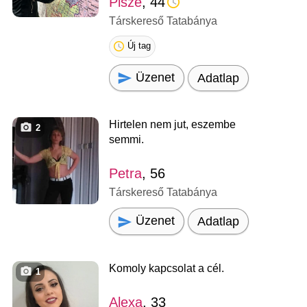
Pisze
, 44
Társkereső Tatabánya
Új tag
Üzenet
Adatlap
Hirtelen nem jut, eszembe
2
semmi.
Petra
, 56
Társkereső Tatabánya
Üzenet
Adatlap
Komoly kapcsolat a cél.
1
Alexa
, 33