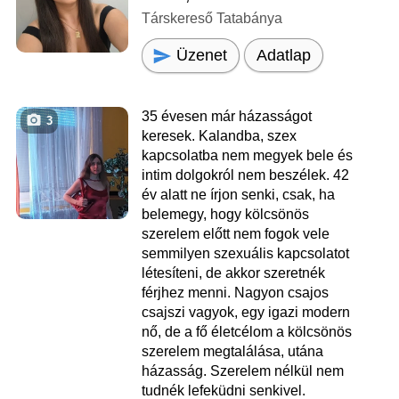
Társkereső Tatabánya
Üzenet
Adatlap
35 évesen már házasságot
3
keresek. Kalandba, szex
kapcsolatba nem megyek bele és
intim dolgokról nem beszélek. 42
év alatt ne írjon senki, csak, ha
belemegy, hogy kölcsönös
szerelem előtt nem fogok vele
semmilyen szexuális kapcsolatot
létesíteni, de akkor szeretnék
férjhez menni. Nagyon csajos
csajszi vagyok, egy igazi modern
nő, de a fő életcélom a kölcsönös
szerelem megtalálása, utána
házasság. Szerelem nélkül nem
tudnék lefeküdni senkivel.