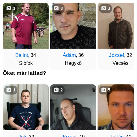
1
8
3
Bálint
Ádám
József
, 34
, 36
, 32
Siófok
Hegykő
Vecsés
Őket már láttad?
1
2
5
Peti
József
Zoltán
, 39
, 40
, 40