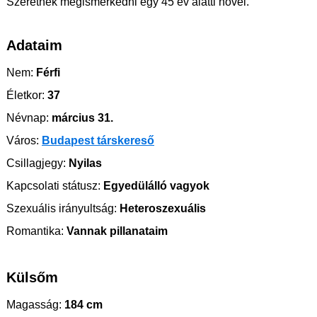
Szeretnék megismerkedni egy 45 év alatti nővel.
Adataim
Nem:
Férfi
Életkor:
37
Névnap:
március 31.
Város:
Budapest társkereső
Csillagjegy:
Nyilas
Kapcsolati státusz:
Egyedülálló vagyok
Szexuális irányultság:
Heteroszexuális
Romantika:
Vannak pillanataim
Külsőm
Magasság:
184 cm