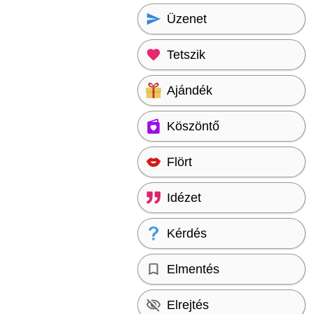
Üzenet
Tetszik
Ajándék
Köszöntő
Flört
Idézet
Kérdés
Elmentés
Elrejtés