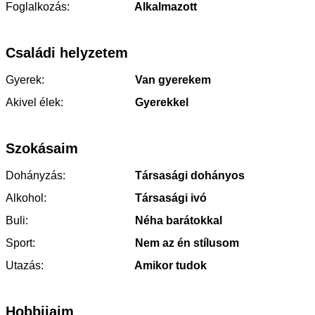
Foglalkozás:
Alkalmazott
Családi helyzetem
Gyerek:
Van gyerekem
Akivel élek:
Gyerekkel
Szokásaim
Dohányzás:
Társasági dohányos
Alkohol:
Társasági ivó
Buli:
Néha barátokkal
Sport:
Nem az én stílusom
Utazás:
Amikor tudok
Hobbijaim