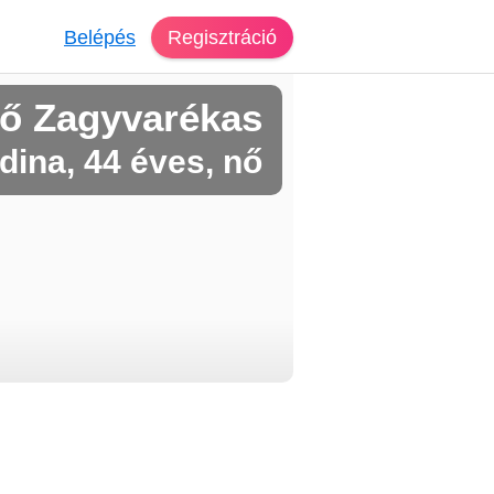
Belépés
Regisztráció
ső Zagyvarékas
dina, 44 éves, nő