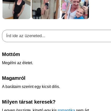
Mottóm
Megélni az életet.
Magamról
A barátaim szerint egy kicsit dilis.
Milyen társat keresek?
Legyen összinte, kitartó egy kis
romantika
sem árt.