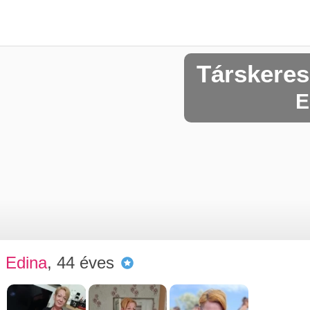
Társkere
E
Edina
, 44 éves