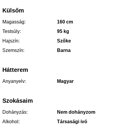
Külsőm
Magasság:
160 cm
Testsúly:
95 kg
Hajszín:
Szőke
Szemszín:
Barna
Hátterem
Anyanyelv:
Magyar
Szokásaim
Dohányzás:
Nem dohányzom
Alkohol:
Társasági ivó