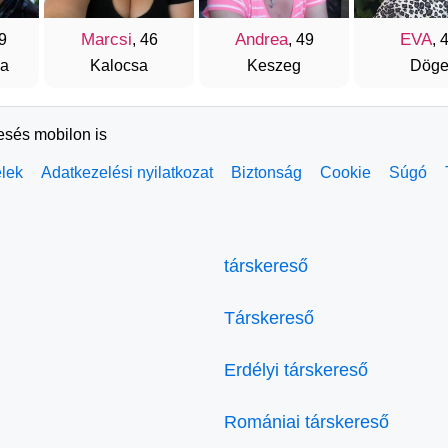
Marcsi
Andrea
EVA
49
, 46
, 49
, 
za
Kalocsa
Keszeg
Dög
resés mobilon is
elek
Adatkezelési nyilatkozat
Biztonság
Cookie
Súgó
társkereső
Társkereső
Erdélyi társkereső
Romániai társkereső