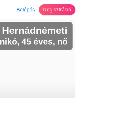
Belépés
Regisztráció
 Hernádnémeti
nikó, 45 éves, nő