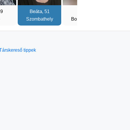
Beáta
Ági
Rená
49
, 51
, 47
e
Szombathely
Borsodszirák
Debr
Társkereső tippek