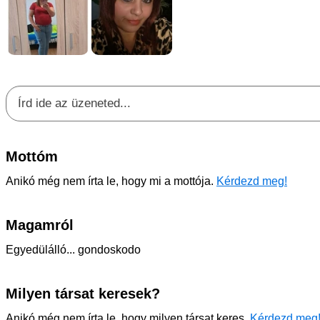
Mottóm
Anikó még nem írta le, hogy mi a mottója.
Kérdezd meg!
Magamról
Egyedülálló... gondoskodo
Milyen társat keresek?
Anikó még nem írta le, hogy milyen társat keres.
Kérdezd meg