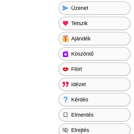
Üzenet
Tetszik
Ajándék
Köszöntő
Flört
Idézet
Kérdés
Elmentés
Elrejtés