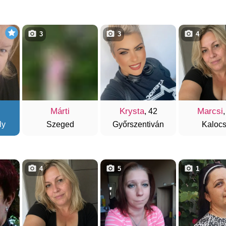
3
3
4
Márti
Krysta
Marcsi
, 42
,
ly
Szeged
Győrszentiván
Kaloc
4
5
1