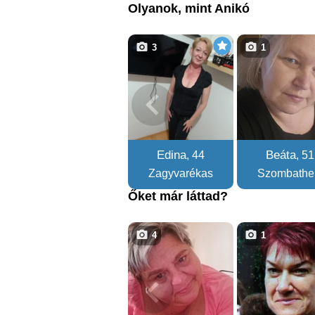
Olyanok, mint Anikó
3
1
Edina
Beáta
, 44
, 51
Zagyvarékas
Szombathe
Őket már láttad?
4
1