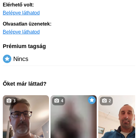
Elérhető volt:
Belépve láthatod
Olvasatlan üzenetek:
Belépve láthatod
Prémium tagság
Nincs
Őket már láttad?
3
4
2