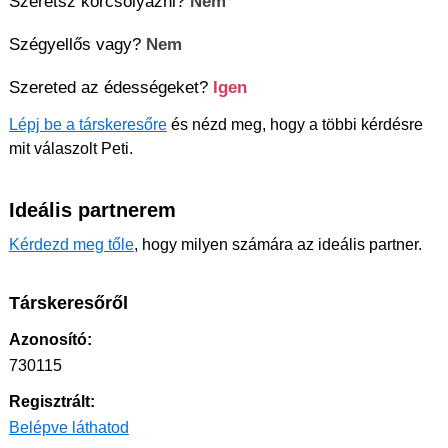
Szeretsz korcsolyázni?
Nem
Szégyellős vagy?
Nem
Szereted az édességeket?
Igen
Lépj be a társkeresőre
és nézd meg, hogy a többi kérdésre
mit válaszolt Peti.
Ideális partnerem
Kérdezd meg tőle
, hogy milyen számára az ideális partner.
Társkeresőről
Azonosító:
730115
Regisztrált:
Belépve láthatod