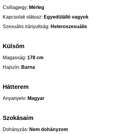
Csillagjegy:
Mérleg
Kapcsolati státusz:
Egyedülálló vagyok
Szexuális irányultság:
Heteroszexuális
Külsőm
Magasság:
178 cm
Hajszín:
Barna
Hátterem
Anyanyelv:
Magyar
Szokásaim
Dohányzás:
Nem dohányzom