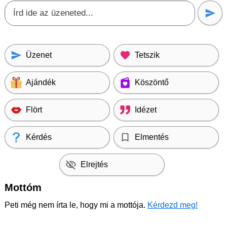
Üzenet
Tetszik
Ajándék
Köszöntő
Flört
Idézet
Kérdés
Elmentés
Elrejtés
Mottóm
Peti még nem írta le, hogy mi a mottója.
Kérdezd meg!