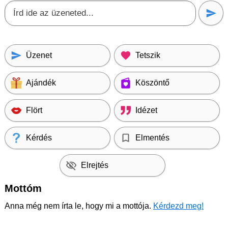
Üzenet
Tetszik
Ajándék
Köszöntő
Flört
Idézet
Kérdés
Elmentés
Elrejtés
Mottóm
Anna még nem írta le, hogy mi a mottója.
Kérdezd meg!