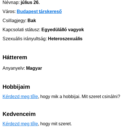
Névnap:
július 26.
Város:
Budapest társkereső
Csillagjegy:
Bak
Kapcsolati státusz:
Egyedülálló vagyok
Szexuális irányultság:
Heteroszexuális
Hátterem
Anyanyelv:
Magyar
Hobbijaim
Kérdezd meg tőle
, hogy mik a hobbijai. Mit szeret csinálni?
Kedvenceim
Kérdezd meg tőle
, hogy mit szeret.