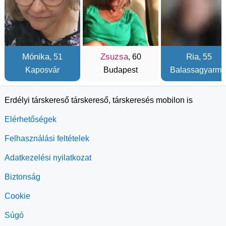
Mónika
Zsuzsa
Ria
, 51
, 60
, 55
Kaposvár
Budapest
Balassagyarma
Erdélyi társkereső társkereső, társkeresés mobilon is
Elérhetőségek
Felhasználási feltételek
Adatkezelési nyilatkozat
Biztonság
Cookie
Súgó