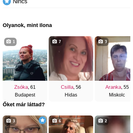
Nincs
Olyanok, mint Ilona
1
7
3
Zsóka
Csilla
Aranka
, 61
, 56
, 55
Budapest
Hidas
Miskolc
Őket már láttad?
3
6
2