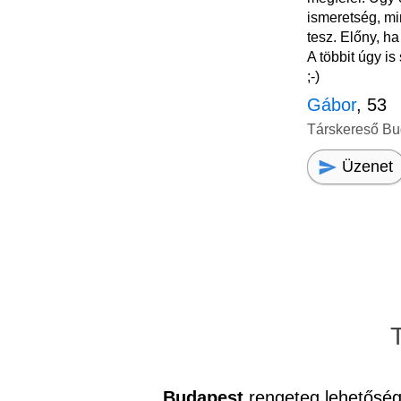
ismeretség, m
tesz. Előny, h
A többit úgy i
;-)
Gábor
, 53
Társkereső Bu
Üzenet
Budapest
rengeteg lehetőség