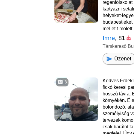
regenföiskolat
kartyazni seta
helyeket-legye
budapestieket
melletit-molett
Imre
, 81
Társkereső Bu
Üzenet
Kedves Érdekl
3
fickó keresi par
hosszú távra. 
környékén. Éle
bolondozó, ala
személyiség v
tervezek komol
csak barátot t
megfelel. Úgy