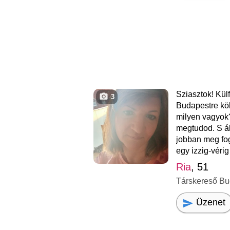
Sziasztok! Kül
3
Budapestre kö
milyen vagyok?
megtudod. S á
jobban meg fo
egy izzig-véri
Ria
, 51
Társkereső Bu
Üzenet