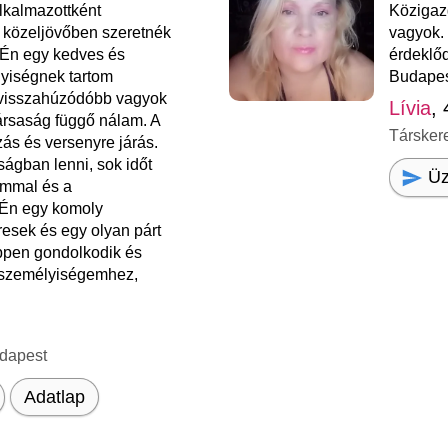
lkalmazottként
Közigaz
 közeljövőben szeretnék
vagyok.
 Én egy kedves és
érdeklő
yiségnek tartom
Budapes
 visszahúzódóbb vagyok
Lívia
,
ársaság függő nálam. A
Társker
ás és versenyre járás.
ságban lenni, sok időt
Üz
aimmal és a
Én egy komoly
resek és egy olyan párt
ppen gondolkodik és
 személyiségemhez,
dapest
Adatlap