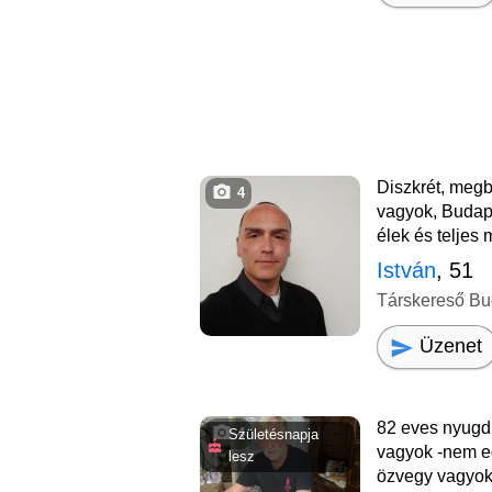
Diszkrét, megbíz
4
vagyok, Budap
élek és teljes
István
, 51
Társkereső Bu
Üzenet
82 eves nyugdi
4
Születésnapja
vagyok -nem eg
lesz
özvegy vagyok 