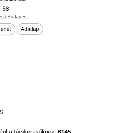
, 58
eső Budapest
enet
Adatlap
s
éül a társkeresőknek.
6145