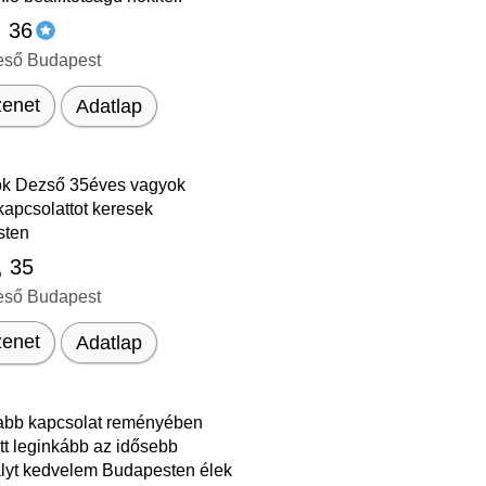
, 36
eső Budapest
enet
Adatlap
ok Dezső 35éves vagyok
kapcsolattot keresek
sten
, 35
eső Budapest
enet
Adatlap
bb kapcsolat reményében
tt leginkább az idősebb
ályt kedvelem Budapesten élek