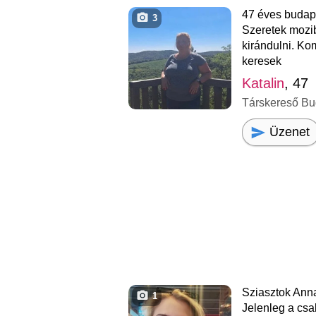
47 éves budape
3
Szeretek mozib
kirándulni. Ko
keresek
Katalin
, 47
Társkereső Bu
Üzenet
Sziasztok Anna
1
Jelenleg a cs