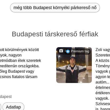
még több Budapest környéki párkereső nő
Budapesti társkereső férfiak
tt körülmények között
Zoli va
4
Prémium tag
gyok, nagyon
Szerete
etmódban élek szeretek
A közös 
 mediterrán országokba.
Töményt
őleg Budapest vagy
vagyok 
csinos fiatalos társam
agyon te
autóm...
értelmes
értékren
dapest
vagyok.
Szívses
Adatlap
is. haso