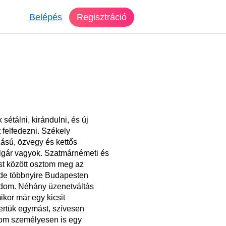
Belépés
Regisztráció
 sétálni, kirándulni, és új
 felfedezni. Székely
ású, özvegy és kettős
lgár vagyok. Szatmárnémeti és
t között osztom meg az
 de többnyire Budapesten
odom. Néhány üzenetváltás
ikor már egy kicsit
rtük egymást, szívesen
zom személyesen is egy