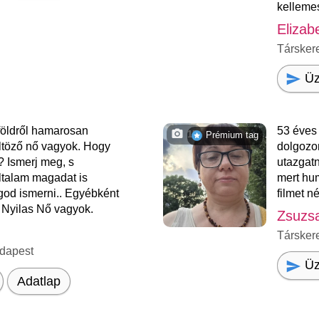
kelleme
Elizab
Társker
Üz
földről hamarosan
53 éves
15
Prémium tag
ltöző nő vagyok. Hogy
dolgozo
 Ismerj meg, s
utazgat
ltalam magadat is
mert hum
god ismerni.. Egyébként
filmet n
g Nyilas Nő vagyok.
Zsuzs
Társker
dapest
Üz
Adatlap