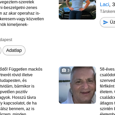
 vegeztem-szeretek
Laci
, 
lni-beszelgetni-zenes
Társker
n az akar operahaz is-
 keresem-vagy közvetlen
Üz
 nök kimeljenek-
dapest
Adatlap
ődő! Független mackós
58-éves,
3
tnerét rövid illetve
csalódott
Budapesten, és
szenved
tvidám, bármikor is
férfikén
pvetően pozitív
életem. 
agyok. Hosszú távra
családc
y kapcsolatot, de ha
átlagos 
alálsz bennem, az is
szintén 
 érzem, minden
életemb