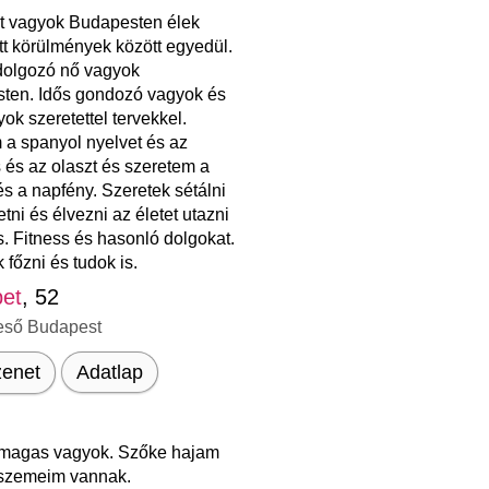
t vagyok Budapesten élek
t körülmények között egyedül.
 dolgozó nő vagyok
ten. Idős gondozó vagyok és
yok szeretettel tervekkel.
 a spanyol nyelvet és az
s és az olaszt és szeretem a
és a napfény. Szeretek sétálni
tni és élvezni az életet utazni
. Fitness és hasonló dolgokat.
 főzni és tudok is.
bet
, 52
eső Budapest
enet
Adatlap
magas vagyok. Szőke hajam
 szemeim vannak.