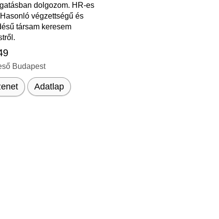
gatásban dolgozom. HR-es
 Hasonló végzettségű és
désű társam keresem
tről.
 49
eső Budapest
enet
Adatlap