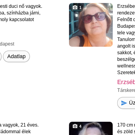
sti duci nő vagyok.
Erzsébe
1
a, színházba járni,
rendezet
moly kapcsolatot
Felnőtt
Budapes
tele vag
Tanulom
dapest
angolt i
sakkot, 
Adatlap
beszélge
wellness
Szeretek
Erzsé
Társker
Üz
 vagyok, 21 éves.
170 cm 
4
aládommal élek
és zöld