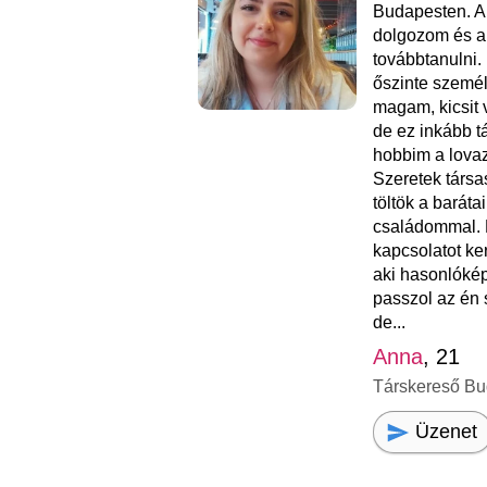
Budapesten. A
dolgozom és a
továbbtanulni.
őszinte személ
magam, kicsit
de ez inkább t
hobbim a lovaz
Szeretek társa
töltök a barát
családommal. 
kapcsolatot ke
aki hasonlóké
passzol az én
de...
Anna
, 21
Társkereső Bu
Üzenet