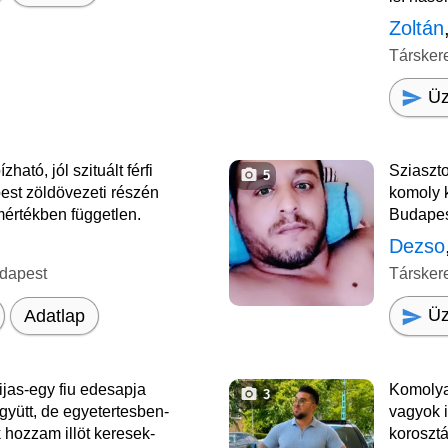
Zoltán
Társker
Üz
ható, jól szituált férfi
Sziaszt
5
est zöldövezeti részén
komoly 
 mértékben független.
Budape
Dezso
dapest
Társker
Üz
Adatlap
jas-egy fiu edesapja
Komolya
3
yütt, de egyetertesben-
vagyok i
hozzam illöt keresek-
koroszt