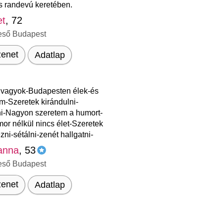
s randevú keretében.
et
, 72
eső Budapest
enet
Adatlap
 vagyok-Budapesten élek-és
m-Szeretek kirándulni-
ni-Nagyon szeretem a humort-
or nélkül nincs élet-Szeretek
ézni-sétálni-zenét hallgatni-
anna
, 53
eső Budapest
enet
Adatlap