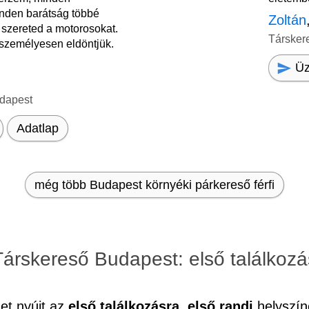
inden barátság többé
Zoltán
a szereted a motorosokat.
Társker
s személyesen eldöntjük.
Üz
dapest
Adatlap
még több Budapest környéki párkereső férfi
Társkereső Budapest: első találkozá
et nyújt az
első találkozásra, első randi
helyszín