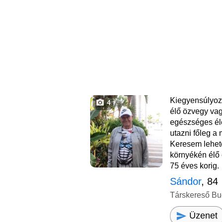
Kiegyensúlyozo
4
élő özvegy va
egészséges él
utazni főleg a
Keresem lehet
környékén élő 
75 éves korig.
Sándor
, 84
Társkereső Bu
Üzenet