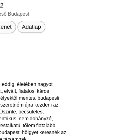
32
eső Budapest
enet
Adatlap
 eddigi életében nagyot
, elvált, fiatalos, káros
élyektől mentes, budapesti
t szeretném újra kezdeni az
Őszinte, becsületes,
entrikus, nem dohányzó,
testalkatú, tőlem fiatalabb,
budapesti hölgyet keresnék az
e társamnak.