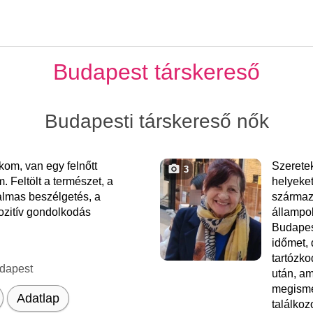
Budapest társkereső
Budapesti társkereső nők
om, van egy felnőtt
Szeretek
3
m. Feltölt a természet, a
helyeket
almas beszélgetés, a
származ
pozitív gondolkodás
állampo
Budapes
időmet,
tartózk
dapest
után, am
megisme
Adatlap
találko