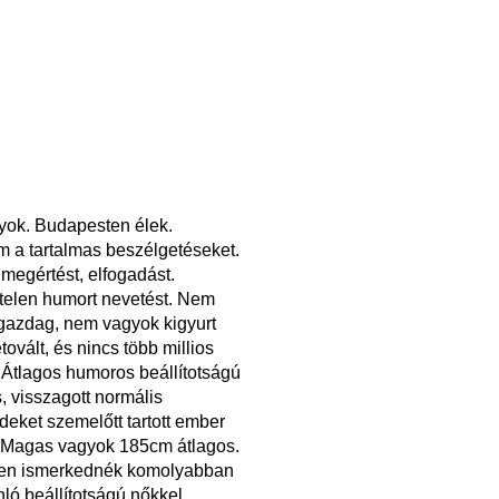
gyok. Budapesten élek.
m a tartalmas beszélgetéseket.
megértést, elfogadást.
elen humort nevetést. Nem
gazdag, nem vagyok kigyurt
tovált, és nincs több millios
 Átlagos humoros beállítotságú
, visszagott normális
deket szemelőtt tartott ember
 Magas vagyok 185cm átlagos.
en ismerkednék komolyabban
nló beállítotságú nőkkel.