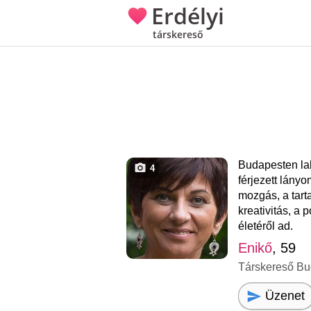
Erdélyi
társkereső
Budapesten lak
4
férjezett lányo
mozgás, a tart
kreativitás, a 
életéről ad.
Enikő
, 59
Társkereső Bu
Üzenet