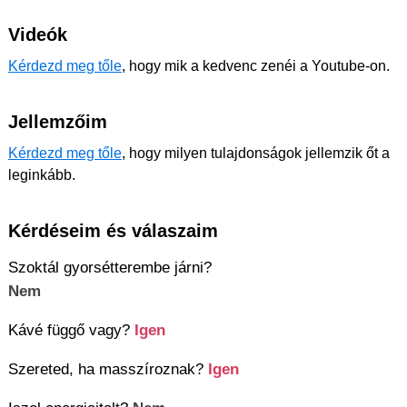
Videók
Kérdezd meg tőle
, hogy mik a kedvenc zenéi a Youtube-on.
Jellemzőim
Kérdezd meg tőle
, hogy milyen tulajdonságok jellemzik őt a
leginkább.
Kérdéseim és válaszaim
Szoktál gyorsétterembe járni?
Nem
Kávé függő vagy?
Igen
Szereted, ha masszíroznak?
Igen