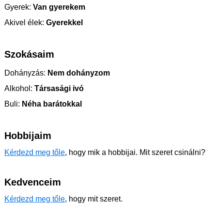
Gyerek:
Van gyerekem
Akivel élek:
Gyerekkel
Szokásaim
Dohányzás:
Nem dohányzom
Alkohol:
Társasági ivó
Buli:
Néha barátokkal
Hobbijaim
Kérdezd meg tőle
, hogy mik a hobbijai. Mit szeret csinálni?
Kedvenceim
Kérdezd meg tőle
, hogy mit szeret.