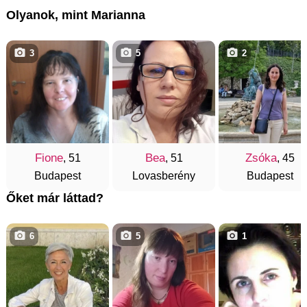
Olyanok, mint Marianna
3
5
2
Fione
Bea
Zsóka
, 51
, 51
, 45
Budapest
Lovasberény
Budapest
Őket már láttad?
6
5
1