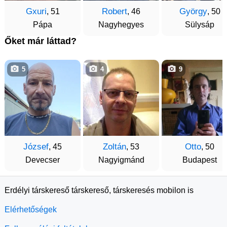
Gxuri
Robert
György
, 51
, 46
, 50
Pápa
Nagyhegyes
Sülysáp
Őket már láttad?
5
4
9
József
Zoltán
Otto
, 45
, 53
, 50
Devecser
Nagyigmánd
Budapest
Erdélyi társkereső társkereső, társkeresés mobilon is
Elérhetőségek