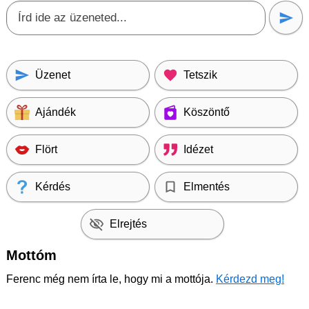
Üzenet
Tetszik
Ajándék
Köszöntő
Flört
Idézet
Kérdés
Elmentés
Elrejtés
Mottóm
Ferenc még nem írta le, hogy mi a mottója.
Kérdezd meg!