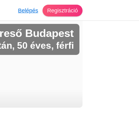
Belépés
Regisztráció
reső Budapest
án, 50 éves, férfi