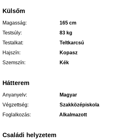
Külsőm
Magasság:
165 cm
Testsúly:
83 kg
Testalkat:
Teltkarcsú
Hajszín:
Kopasz
Szemszín:
Kék
Hátterem
Anyanyelv:
Magyar
Végzettség:
Szakközépiskola
Foglalkozás:
Alkalmazott
Családi helyzetem