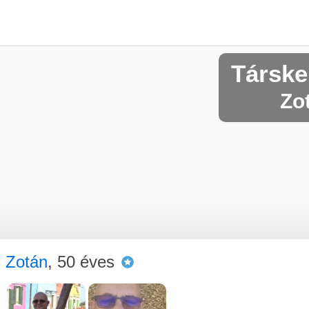
Társke
Zot
Zotán
, 50 éves