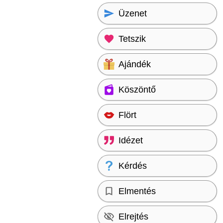
Üzenet
Tetszik
Ajándék
Köszöntő
Flört
Idézet
Kérdés
Elmentés
Elrejtés