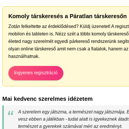
Komoly társkeresés a Páratlan társkeresőn
Zotán felkeltette az érdeklődésed? Küldj üzenetet! A regis
mobilon és tableten is. Nézz szét a többi komoly társkereső 
életed nagy szerelmét egyedi párkereső rendszerünk segíts
olyan online társkereső amit nem csak a fiatalok, hanem az 
használhatnak.
Ingyenes regisztráció
Mai kedvenc szerelmes idézetem
A szerelem egy játszma, a természet nagy játszmája.
vesz ebben a játékban - tudat alatt is igyekeznek áta
természet a gyerekek számával méri az eredményt.