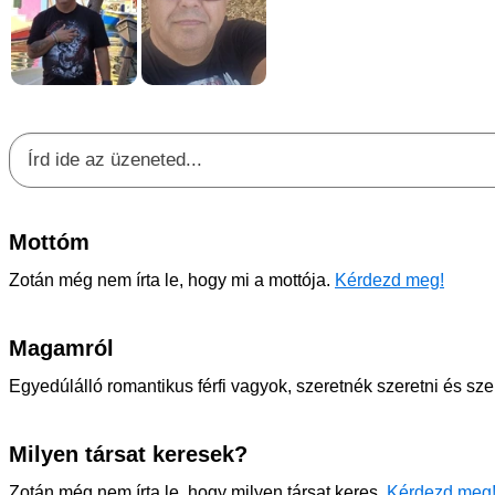
Mottóm
Zotán még nem írta le, hogy mi a mottója.
Kérdezd meg!
Magamról
Egyedúlálló romantikus férfi vagyok, szeretnék szeretni és sze
Milyen társat keresek?
Zotán még nem írta le, hogy milyen társat keres.
Kérdezd meg