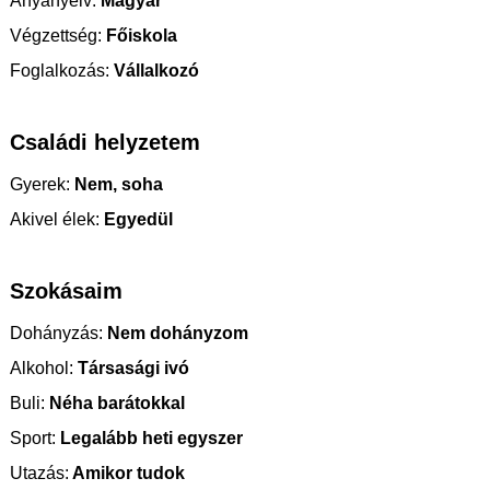
Anyanyelv:
Magyar
Végzettség:
Főiskola
Foglalkozás:
Vállalkozó
Családi helyzetem
Gyerek:
Nem, soha
Akivel élek:
Egyedül
Szokásaim
Dohányzás:
Nem dohányzom
Alkohol:
Társasági ivó
Buli:
Néha barátokkal
Sport:
Legalább heti egyszer
Utazás:
Amikor tudok