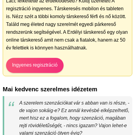
Lacc felkeltette az érdeklődésed? Küldj üzenetet! A
regisztráció ingyenes. Társkeresés mobilon és tableten
is. Nézz szét a többi komoly társkereső férfi és nő között.
Találd meg életed nagy szerelmét egyedi párkereső
rendszerünk segítségével. A Erdélyi társkereső egy olyan
online társkereső amit nem csak a fiatalok, hanem az 50
év felettiek is könnyen használhatnak.
Ingyenes regisztráció
Mai kedvenc szerelmes idézetem
A szerelem szenzációkat vár s abban van is része, -
de vajon sokáig-e? Ez annál kevésbé elképzelhető,
mert hisz ez a fogalom, hogy szenzáció, magában
rejti rövidéletűségét, - nincs igazam? Vajon lehet-e
valami szenzáció ötven évig?