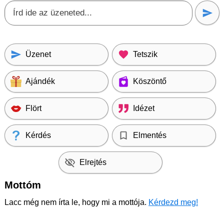
Üzenet
Tetszik
Ajándék
Köszöntő
Flört
Idézet
Kérdés
Elmentés
Elrejtés
Mottóm
Lacc még nem írta le, hogy mi a mottója.
Kérdezd meg!