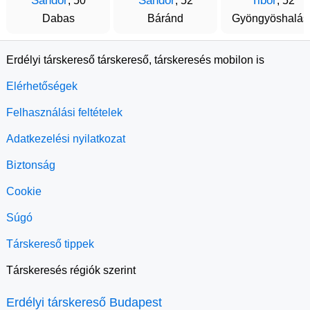
Sandor
Sándor
Tibor
, 50
, 52
, 52
Dabas
Báránd
Gyöngyöshalás
Erdélyi társkereső társkereső, társkeresés mobilon is
Elérhetőségek
Felhasználási feltételek
Adatkezelési nyilatkozat
Biztonság
Cookie
Súgó
Társkereső tippek
Társkeresés régiók szerint
Erdélyi társkereső Budapest