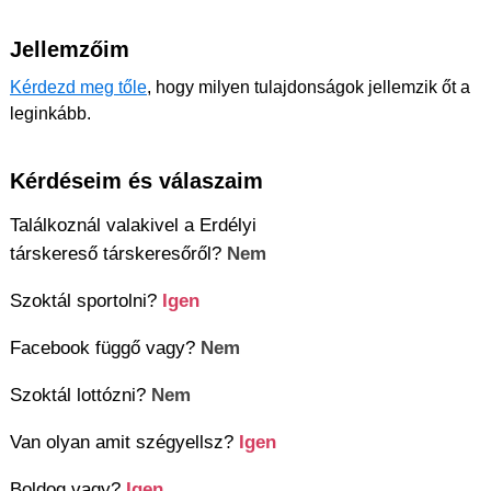
Jellemzőim
Kérdezd meg tőle
, hogy milyen tulajdonságok jellemzik őt a
leginkább.
Kérdéseim és válaszaim
Találkoznál valakivel a Erdélyi
társkereső társkeresőről?
Nem
Szoktál sportolni?
Igen
Facebook függő vagy?
Nem
Szoktál lottózni?
Nem
Van olyan amit szégyellsz?
Igen
Boldog vagy?
Igen