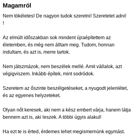
Magamról
Nem tökéletes! De nagyon tudok szeretni! Szeretetet adni!
!
Az elmúlt időszakban sok mindent újraépítettem az
életemben, és még nem álltam meg. Tudom, honnan
indultam, és azt is, merre tartok.
Nem játszmázok, nem beszélek mellé. Amit vállalok, azt
végigviszem. Inkább építek, mint sodródok.
Szeretem az őszinte beszélgetéseket, a nyugodt jelenlétet,
és az egyenes helyzeteket.
Olyan nőt keresek, aki nem a kész embert várja, hanem látja
bennem azt is, aki leszek. A többi úgyis alakul!
Ha ezt te is érted, érdemes lehet megismernünk egymást.