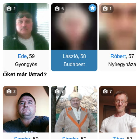
2
5
1
Ede
László
Róbert
, 59
, 58
, 57
Gyöngyös
Budapest
Nyíregyháza
Őket már láttad?
2
7
7