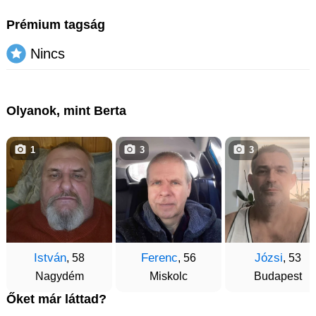
Prémium tagság
Nincs
Olyanok, mint Berta
1
3
3
István
Ferenc
Józsi
, 58
, 56
, 53
Nagydém
Miskolc
Budapest
Őket már láttad?