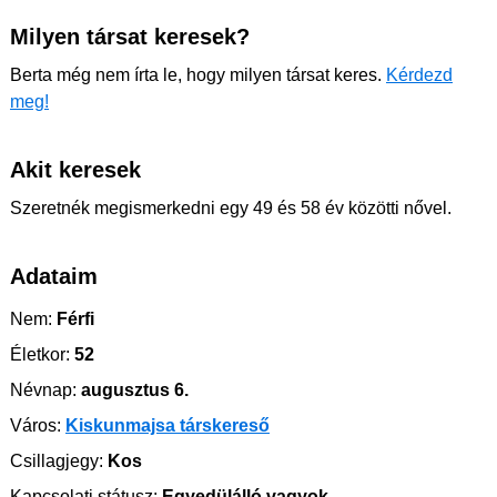
Milyen társat keresek?
Berta még nem írta le, hogy milyen társat keres.
Kérdezd
meg!
Akit keresek
Szeretnék megismerkedni egy 49 és 58 év közötti nővel.
Adataim
Nem:
Férfi
Életkor:
52
Névnap:
augusztus 6.
Város:
Kiskunmajsa társkereső
Csillagjegy:
Kos
Kapcsolati státusz:
Egyedülálló vagyok