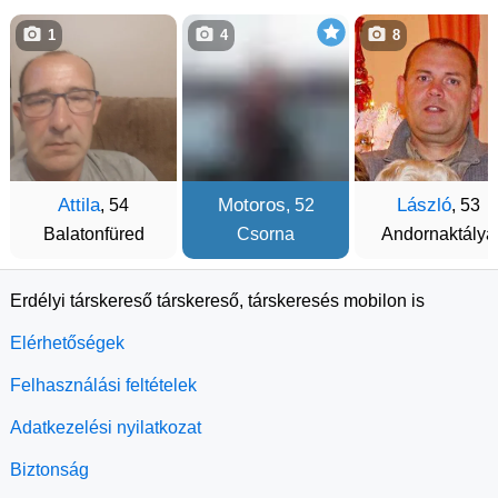
1
4
8
Attila
Motoros
László
, 54
, 52
, 53
Balatonfüred
Csorna
Andornaktálya
Erdélyi társkereső társkereső, társkeresés mobilon is
Elérhetőségek
Felhasználási feltételek
Adatkezelési nyilatkozat
Biztonság