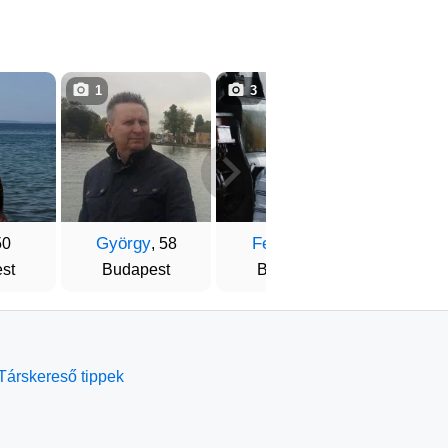
1
3
3
György
Ferenc
Kriszt
50
, 58
, 57
st
Budapest
Budapest
Buda
Társkereső tippek