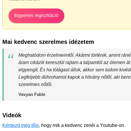
Ingyenes regisztráció
Mai kedvenc szerelmes idézetem
Meghatódom érzelmeimtől. Akármi történik, amint rán
áram cikázik keresztül rajtam a talpamtól az ölemen át
elgyengít. És ha tótágast állok, akkor sem tudom kivéde
Legfeljebb dührohamot kapok a hitvány nőtől, aki ben
szerelmes nőtől.
Vavyan Fable
Videók
Kérdezd meg tőle
, hogy mik a kedvenc zenéi a Youtube-on.