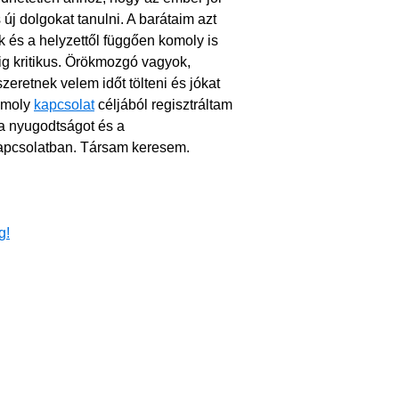
új dolgokat tanulni. A barátaim azt
 és a helyzettől függően komoly is
g kritikus. Örökmozgó vagyok,
eretnek velem időt tölteni és jókat
Komoly
kapcsolat
céljából regisztráltam
a nyugodtságot és a
apcsolatban. Társam keresem.
g!