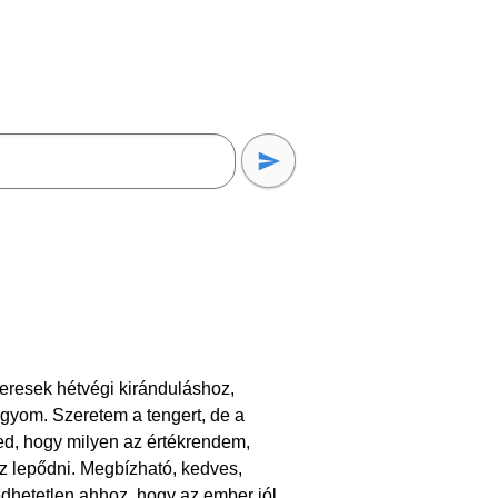
eresek hétvégi kiránduláshoz,
gyom. Szeretem a tengert, de a
d, hogy milyen az értékrendem,
z lepődni. Megbízható, kedves,
gedhetetlen ahhoz, hogy az ember jól