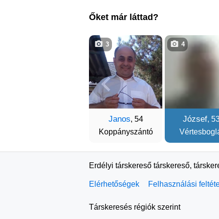
Őket már láttad?
3
4
Janos
József
, 54
, 5
Koppányszántó
Vértesbogl
Erdélyi társkereső társkereső, társke
Elérhetőségek
Felhasználási feltét
Társkeresés régiók szerint