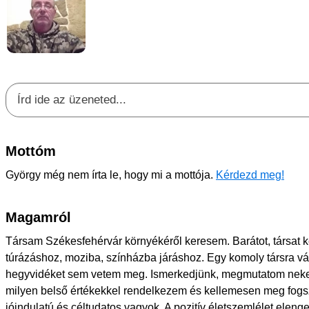
Mottóm
György még nem írta le, hogy mi a mottója.
Kérdezd meg!
Magamról
Társam Székesfehérvár környékéről keresem. Barátot, társat k
túrázáshoz, moziba, színházba járáshoz. Egy komoly társra vá
hegyvidéket sem vetem meg. Ismerkedjünk, megmutatom neke
milyen belső értékekkel rendelkezem és kellemesen meg fogs
jóindulatú és céltudatos vagyok. A pozitív életszemlélet elen