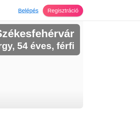
Belépés
Regisztráció
Székesfehérvár
gy, 54 éves, férfi