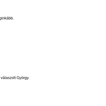
eginkább.
 válaszolt György.