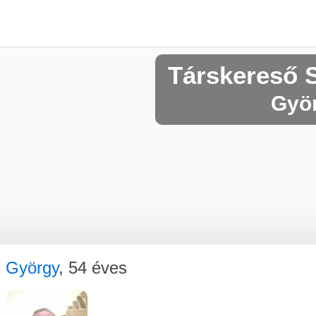
Társkereső 
Györ
György
, 54 éves