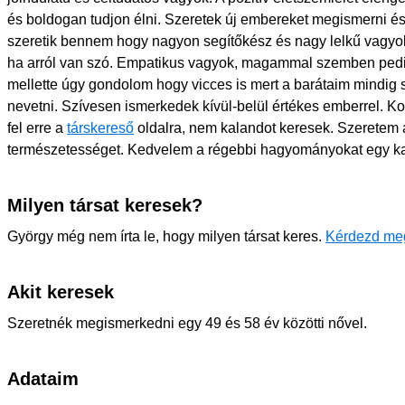
és boldogan tudjon élni. Szeretek új embereket megismerni és 
szeretik bennem hogy nagyon segítőkész és nagy lelkű vagyok
ha arról van szó. Empatikus vagyok, magammal szemben pedi
mellette úgy gondolom hogy vicces is mert a barátaim mindig sz
nevetni. Szívesen ismerkedek kívül-belül értékes emberrel. 
fel erre a
társkereső
oldalra, nem kalandot keresek. Szeretem 
természetességet. Kedvelem a régebbi hagyományokat egy k
Milyen társat keresek?
György még nem írta le, hogy milyen társat keres.
Kérdezd me
Akit keresek
Szeretnék megismerkedni egy 49 és 58 év közötti nővel.
Adataim