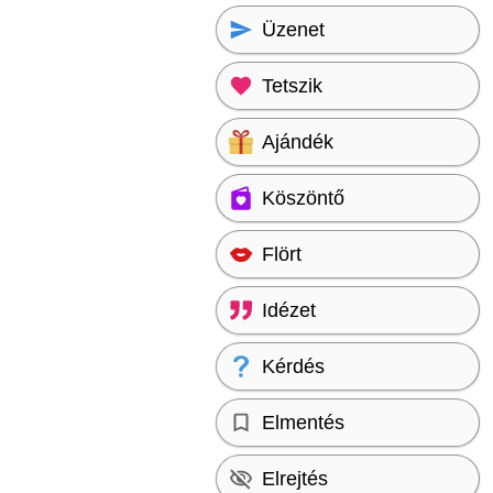
Üzenet
Tetszik
Ajándék
Köszöntő
Flört
Idézet
Kérdés
Elmentés
Elrejtés