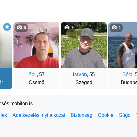
5
7
1
Zoli
István
Béci
3
, 57
, 55
, 
ár
Csemő
Szeged
Budape
resés mobilon is
elek
Adatkezelési nyilatkozat
Biztonság
Cookie
Súgó