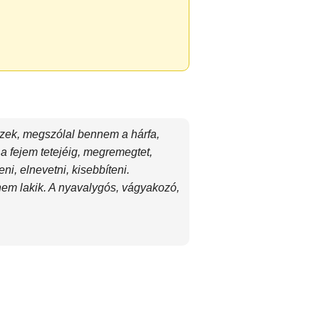
ézek, megszólal bennem a hárfa,
 a fejem tetejéig, megremegtet,
ni, elnevetni, kisebbíteni.
nem lakik. A nyavalygós, vágyakozó,