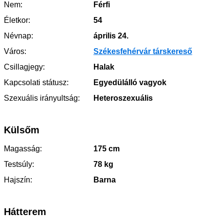
Nem:
Férfi
Életkor:
54
Névnap:
április 24.
Város:
Székesfehérvár társkereső
Csillagjegy:
Halak
Kapcsolati státusz:
Egyedülálló vagyok
Szexuális irányultság:
Heteroszexuális
Külsőm
Magasság:
175 cm
Testsúly:
78 kg
Hajszín:
Barna
Hátterem