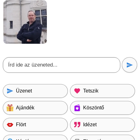
Üzenet
Tetszik
Ajándék
Köszöntő
Flört
Idézet