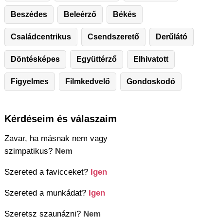
Beszédes
Beleérző
Békés
Családcentrikus
Csendszerető
Derűlátó
Döntésképes
Együttérző
Elhivatott
Figyelmes
Filmkedvelő
Gondoskodó
Kérdéseim és válaszaim
Zavar, ha másnak nem vagy
szimpatikus?
Nem
Szereted a favicceket?
Igen
Szereted a munkádat?
Igen
Szeretsz szaunázni?
Nem