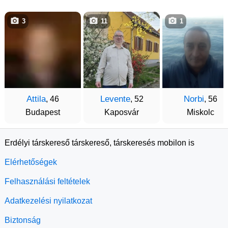
3
11
1
Attila
Levente
Norbi
, 46
, 52
, 56
Budapest
Kaposvár
Miskolc
Erdélyi társkereső társkereső, társkeresés mobilon is
Elérhetőségek
Felhasználási feltételek
Adatkezelési nyilatkozat
Biztonság