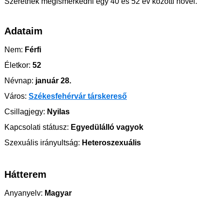
Szeretnék megismerkedni egy 40 és 52 év közötti nővel.
Adataim
Nem:
Férfi
Életkor:
52
Névnap:
január 28.
Város:
Székesfehérvár társkereső
Csillagjegy:
Nyilas
Kapcsolati státusz:
Egyedülálló vagyok
Szexuális irányultság:
Heteroszexuális
Hátterem
Anyanyelv:
Magyar