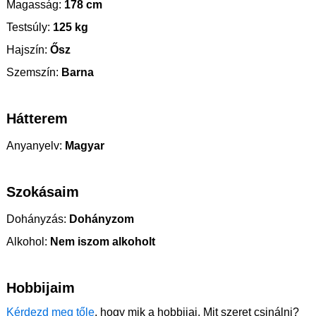
Magasság:
178 cm
Testsúly:
125 kg
Hajszín:
Ősz
Szemszín:
Barna
Hátterem
Anyanyelv:
Magyar
Szokásaim
Dohányzás:
Dohányzom
Alkohol:
Nem iszom alkoholt
Hobbijaim
Kérdezd meg tőle
, hogy mik a hobbijai. Mit szeret csinálni?