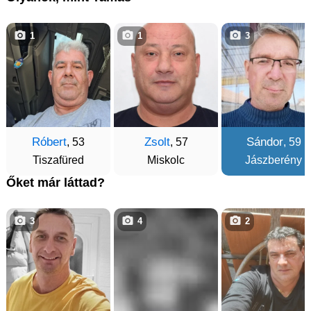
1
1
3
Róbert
Zsolt
Sándor
, 53
, 57
, 59
Tiszafüred
Miskolc
Jászberény
Őket már láttad?
3
4
2