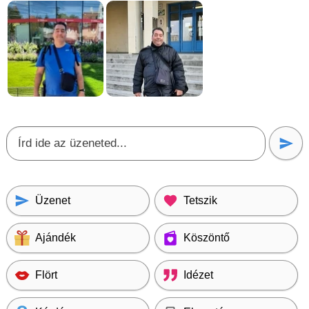
Üzenet
Tetszik
Ajándék
Köszöntő
Flört
Idézet