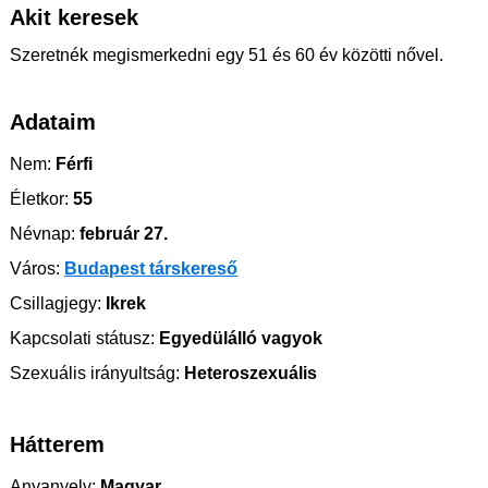
Akit keresek
Szeretnék megismerkedni egy 51 és 60 év közötti nővel.
Adataim
Nem:
Férfi
Életkor:
55
Névnap:
február 27.
Város:
Budapest társkereső
Csillagjegy:
Ikrek
Kapcsolati státusz:
Egyedülálló vagyok
Szexuális irányultság:
Heteroszexuális
Hátterem
Anyanyelv:
Magyar