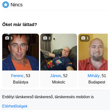
Nincs
Őket már láttad?
3
2
1
Ferenc
János
Mihály
, 53
, 52
, 51
Balástya
Miskolc
Budapest
Erdélyi társkereső társkereső, társkeresés mobilon is
Elérhetőségek