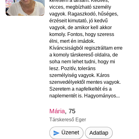
keresem a társam. Kedves,
vicces, megbízható személy
vagyok. Ragaszkodó, hűséges,
érzéseit kimutató, jó kedvű
vagyok, de amikor kell akkor
komoly. Fontos, hogy szeress
élni, mert én imádok.
Kíváncsiságból regisztráltam erre
a komoly társkereső oldalra, de
soha nem lehet tudni, hogy mi
lesz. Pozitív, toleráns
személyiség vagyok. Káros
szenvedélyektől mentes vagyok.
Szeretem a napfelkeltét és a
naplementét is. Hagyományos...
Mária
, 75
Társkereső Eger
Üzenet
Adatlap