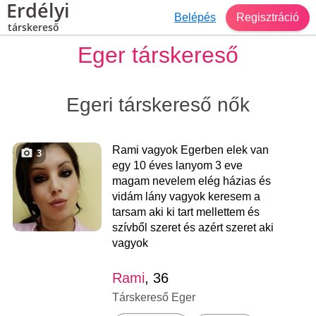
Erdélyi
Belépés
Regisztráció
társkereső
Eger társkereső
Egeri társkereső nők
Rami vagyok Egerben elek van
3
egy 10 éves lanyom 3 eve
magam nevelem elég házias és
vidám lány vagyok keresem a
tarsam aki ki tart mellettem és
szívből szeret és azért szeret aki
vagyok
Rami
, 36
Társkereső Eger