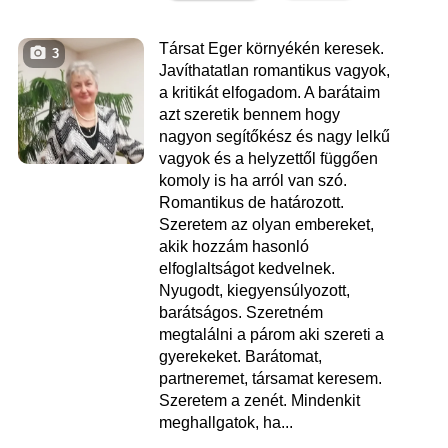
Társat Eger környékén keresek.
3
Javíthatatlan romantikus vagyok,
a kritikát elfogadom. A barátaim
azt szeretik bennem hogy
nagyon segítőkész és nagy lelkű
vagyok és a helyzettől függően
komoly is ha arról van szó.
Romantikus de határozott.
Szeretem az olyan embereket,
akik hozzám hasonló
elfoglaltságot kedvelnek.
Nyugodt, kiegyensúlyozott,
barátságos. Szeretném
megtalálni a párom aki szereti a
gyerekeket. Barátomat,
partneremet, társamat keresem.
Szeretem a zenét. Mindenkit
meghallgatok, ha...