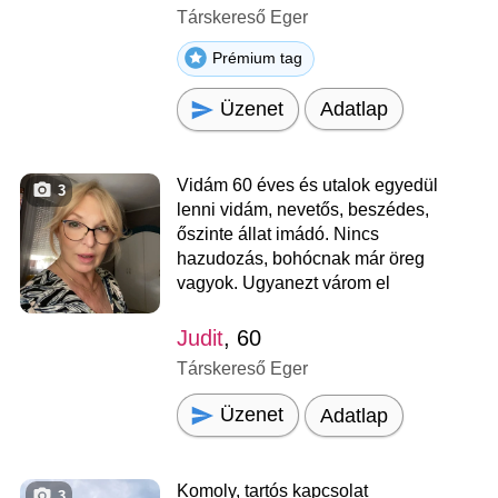
Társkereső Eger
Prémium tag
Üzenet
Adatlap
Vidám 60 éves és utalok egyedül
3
lenni vidám, nevetős, beszédes,
őszinte állat imádó. Nincs
hazudozás, bohócnak már öreg
vagyok. Ugyanezt várom el
Judit
, 60
Társkereső Eger
Üzenet
Adatlap
Komoly, tartós kapcsolat
3