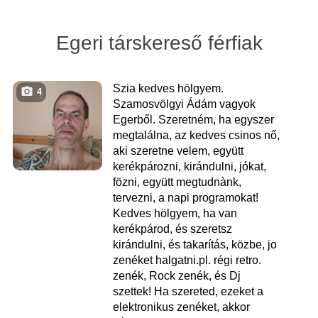
Egeri társkereső férfiak
Szia kedves hölgyem.
4
Szamosvölgyi Ádám vagyok
Egerből. Szeretném, ha egyszer
megtalálna, az kedves csinos nő,
aki szeretne velem, együtt
kerékpározni, kirándulni, jókat,
fözni, együtt megtudnànk,
tervezni, a napi programokat!
Kedves hölgyem, ha van
kerékpárod, és szeretsz
kirándulni, és takarítás, közbe, jo
zenéket halgatni.pl. régi retro.
zenék, Rock zenék, és Dj
szettek! Ha szereted, ezeket a
elektronikus zenéket, akkor