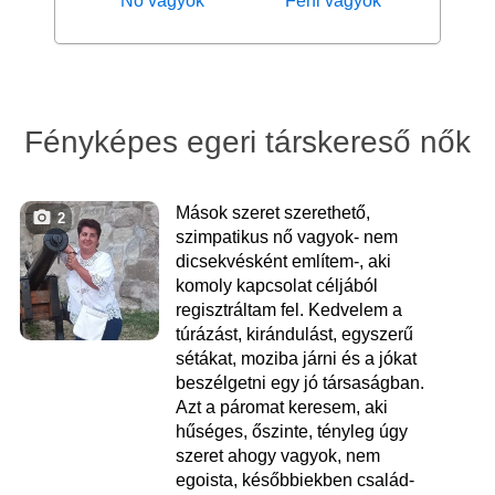
Nő vagyok
Férfi vagyok
Fényképes egeri társkereső nők
Mások szeret szerethető,
2
szimpatikus nő vagyok- nem
dicsekvésként említem-, aki
komoly kapcsolat céljából
regisztráltam fel. Kedvelem a
túrázást, kirándulást, egyszerű
sétákat, moziba járni és a jókat
beszélgetni egy jó társaságban.
Azt a páromat keresem, aki
hűséges, őszinte, tényleg úgy
szeret ahogy vagyok, nem
egoista, későbbiekben család-