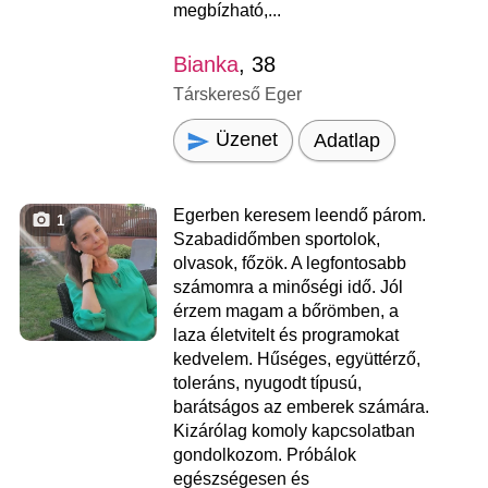
megbízható,...
Bianka
, 38
Társkereső Eger
Üzenet
Adatlap
Egerben keresem leendő párom.
1
Szabadidőmben sportolok,
olvasok, főzök. A legfontosabb
számomra a minőségi idő. Jól
érzem magam a bőrömben, a
laza életvitelt és programokat
kedvelem. Hűséges, együttérző,
toleráns, nyugodt típusú,
barátságos az emberek számára.
Kizárólag komoly kapcsolatban
gondolkozom. Próbálok
egészségesen és