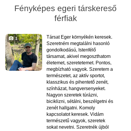
Fényképes egeri társkereső
férfiak
Társat Eger környékén keresek.
1
Szeretném megtalálni hasonló
gondolkodású, Istenfélő
társamat, akivel megoszthatom
életemet, szeretetemet. Pontos,
megbízható vagyok. Szeretem a
természetet, az aktív sportot,
klasszikus és pihentető zenét,
színházat, hangversenyeket.
Nagyon szeretek túrázni,
biciklizni, sétálni, beszélgetni és
zenét hallgatni. Komoly
kapcsolatot keresek. Vidám
természetű vagyok, szeretek
sokat nevetni. Szeretnék újból