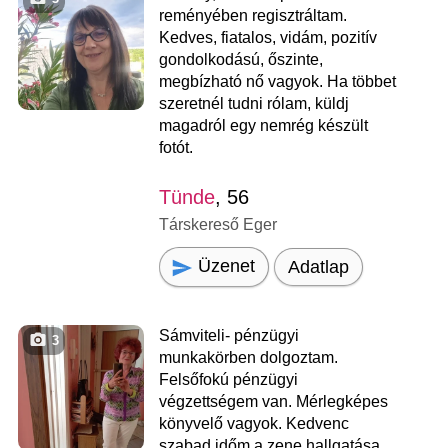
reményében regisztráltam.
Kedves, fiatalos, vidám, pozitív
gondolkodású, őszinte,
megbízható nő vagyok. Ha többet
szeretnél tudni rólam, küldj
magadról egy nemrég készült
fotót.
Tünde
, 56
Társkereső Eger
Üzenet
Adatlap
Sámviteli- pénzügyi
3
munkakörben dolgoztam.
Felsőfokú pénzügyi
végzettségem van. Mérlegképes
könyvelő vagyok. Kedvenc
szabad időm a zene hallgatása,