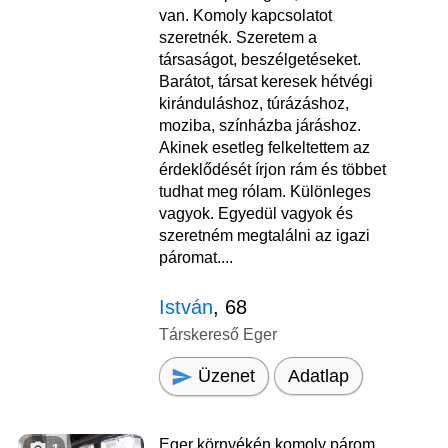
van. Komoly kapcsolatot
szeretnék. Szeretem a
társaságot, beszélgetéseket.
Barátot, társat keresek hétvégi
kiránduláshoz, túrázáshoz,
moziba, színházba járáshoz.
Akinek esetleg felkeltettem az
érdeklődését írjon rám és többet
tudhat meg rólam. Különleges
vagyok. Egyedül vagyok és
szeretném megtalálni az igazi
páromat....
István
, 68
Társkereső Eger
Üzenet
Adatlap
Eger környékén komoly párom