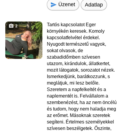
Üzenet
Adatlap
Tartós kapcsolatot Eger
2
környékén keresek. Komoly
kapcsolatfelvétel érdekel.
Nyugodt természetű vagyok,
sokat olvasok, de
szabadidőmben szívesen
utazom, kirándulok, állatkertet,
mozit látogatok, sorozatot nézek.
Ismerkedjünk, barátkozzunk, s
meglátjuk, mi lesz belőle.
Szeretem a napfelkeltét és a
naplementét is. Felvállalom a
szembenézést, ha az nem öncélú
és tudom, hogy nem haladja meg
az erőmet. Másoknak szeretek
segíteni. Értelmes személyekkel
szívesen beszélgetek. Őszinte,