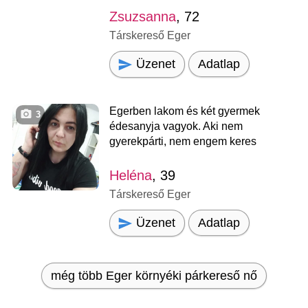
Zsuzsanna
, 72
Társkereső Eger
Üzenet
Adatlap
Egerben lakom és két gyermek
3
édesanyja vagyok. Aki nem
gyerekpárti, nem engem keres
Heléna
, 39
Társkereső Eger
Üzenet
Adatlap
még több Eger környéki párkereső nő