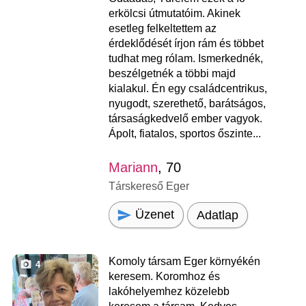
erkölcsi útmutatóim. Akinek
esetleg felkeltettem az
érdeklődését írjon rám és többet
tudhat meg rólam. Ismerkednék,
beszélgetnék a többi majd
kialakul. Én egy családcentrikus,
nyugodt, szerethető, barátságos,
társaságkedvelő ember vagyok.
Ápolt, fiatalos, sportos őszinte...
Mariann
, 70
Társkereső Eger
Üzenet
Adatlap
Komoly társam Eger környékén
4
keresem. Koromhoz és
lakóhelyemhez közelebb