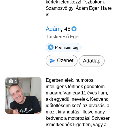
kérlek jelentkezz! Fszbokom.
Szamosvölgyi Ádám Eger. Ha te
is...
Ádám
, 48
Társkereső Eger
Prémium tag
Üzenet
Adatlap
Egerben élek, humoros,
1
intelligens férfinek gondolom
magam. Van egy 11 éves fiam,
akit egyedül nevelek. Kedvenc
időtöltéseim közé az olvasás, a
mozi, kirándulás, illetve nagy
kedvenc a motorozás! Szívesen
ismerkednék Egerben, vagy a