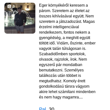
Eger környékéről keresem a
3
párom. Szeretem az életet az
összes kihívásával együtt. Nem
szeretem a játszadozást. Magas
érzelmi intelligenciával
rendelkezem, fontos nekem a
gyengédség, a meghitt együtt
töltött idő. Vidám, őszinte, ember
vagyok talán túlságosan is.
Szabadidőmben sportolok,
olvasok, rajzolok, írok. Nem
egyszerű pár mondatban
bemutatkozni. Személyes
találkozás után többet is
megtudhatsz. Komoly érett
gondolkodású társra vágyom
akire lehet számítani mindenben
és nem hagy magamra....
Pal
, 30