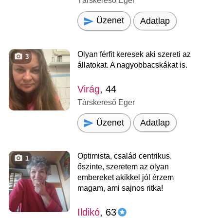
Társkereső Eger
Üzenet
Adatlap
Olyan férfit keresek aki szereti az
3
állatokat. A nagyobbacskákat is.
Virág
, 44
Társkereső Eger
Üzenet
Adatlap
Optimista, család centrikus,
1
őszinte, szeretem az olyan
embereket akikkel jól érzem
magam, ami sajnos ritka!
Ildikó
, 63