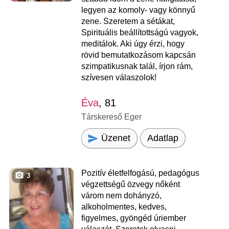
legyen az komoly- vagy könnyű
zene. Szeretem a sétákat,
Spirituális beállítottságú vagyok,
meditálok. Aki úgy érzi, hogy
rövid bemutatkozásom kapcsán
szimpatikusnak talál, írjon rám,
szívesen válaszolok!
Éva
, 81
Társkereső Eger
Üzenet
Adatlap
Pozitív életfelfogású, pedagógus
3
végzettségű özvegy nőként
várom nem dohányzó,
alkoholmentes, kedves,
figyelmes, gyöngéd úriember