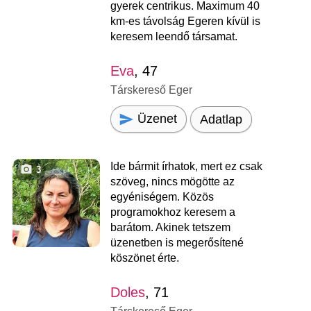
gyerek centrikus. Maximum 40
km-es távolság Egeren kívül is
keresem leendő társamat.
Eva
, 47
Társkereső Eger
Üzenet
Adatlap
Ide bármit írhatok, mert ez csak
3
szöveg, nincs mögötte az
egyéniségem. Közös
programokhoz keresem a
barátom. Akinek tetszem
üzenetben is megerősítené
köszönet érte.
Doles
, 71