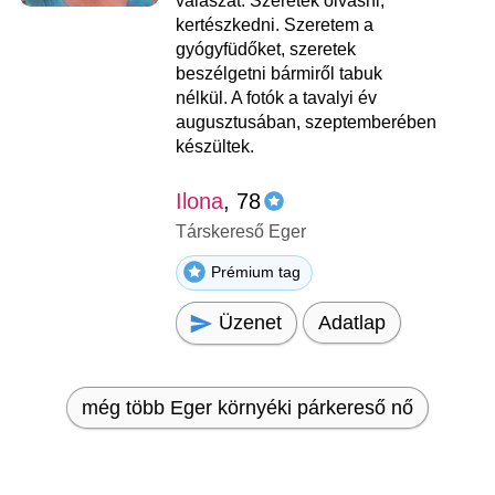
válaszát. Szeretek olvasni,
kertészkedni. Szeretem a
gyógyfüdőket, szeretek
beszélgetni bármiről tabuk
nélkül. A fotók a tavalyi év
augusztusában, szeptemberében
készültek.
Ilona
, 78
Társkereső Eger
Prémium tag
Üzenet
Adatlap
még több Eger környéki párkereső nő