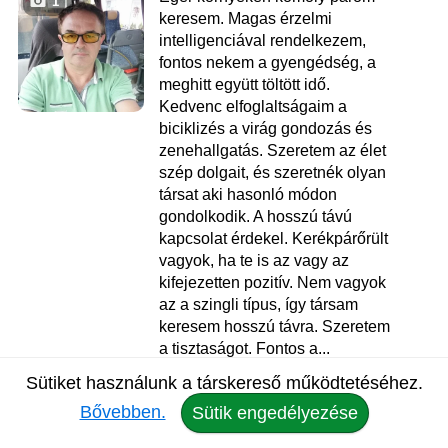
1
keresem. Magas érzelmi
intelligenciával rendelkezem,
fontos nekem a gyengédség, a
meghitt együtt töltött idő.
Kedvenc elfoglaltságaim a
biciklizés a virág gondozás és
zenehallgatás. Szeretem az élet
szép dolgait, és szeretnék olyan
társat aki hasonló módon
gondolkodik. A hosszú távú
kapcsolat érdekel. Kerékpárőrült
vagyok, ha te is az vagy az
kifejezetten pozitív. Nem vagyok
az a szingli típus, így társam
keresem hosszú távra. Szeretem
a tisztaságot. Fontos a...
Sütiket használunk a társkereső működtetéséhez.
Zoltán
, 43
Bővebben.
Sütik engedélyezése
Társkereső Eger