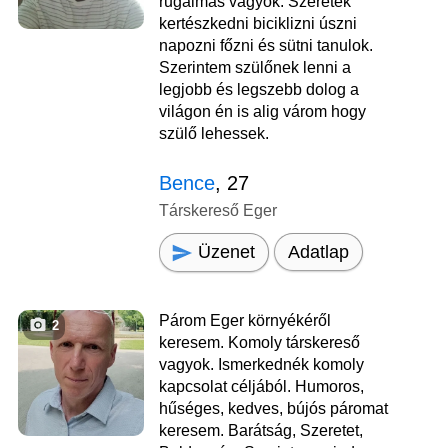
rugalmas vagyok. Szeretek
kertészkedni biciklizni úszni
napozni főzni és sütni tanulok.
Szerintem szülőnek lenni a
legjobb és legszebb dolog a
világon én is alig várom hogy
szülő lehessek.
Bence
, 27
Társkereső Eger
Üzenet
Adatlap
Párom Eger környékéről
2
keresem. Komoly társkereső
vagyok. Ismerkednék komoly
kapcsolat céljából. Humoros,
hűséges, kedves, bújós páromat
keresem. Barátság, Szeretet,