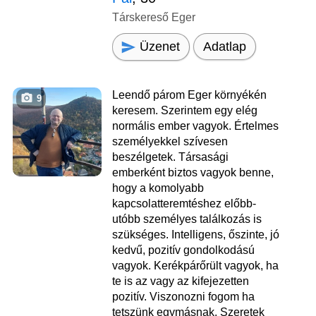
Társkereső Eger
Üzenet
Adatlap
Leendő párom Eger környékén
9
keresem. Szerintem egy elég
normális ember vagyok. Értelmes
személyekkel szívesen
beszélgetek. Társasági
emberként biztos vagyok benne,
hogy a komolyabb
kapcsolatteremtéshez előbb-
utóbb személyes találkozás is
szükséges. Intelligens, őszinte, jó
kedvű, pozitív gondolkodású
vagyok. Kerékpárőrült vagyok, ha
te is az vagy az kifejezetten
pozitív. Viszonozni fogom ha
tetszünk egymásnak. Szeretek