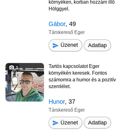
környéken, korban hozzám illő
Hölggyel.
Gábor
, 49
Társkereső Eger
Üzenet
Adatlap
Tartós kapcsolatot Eger
1
környékén keresek. Fontos
számomra a humor és a pozitív
szemlélet.
Hunor
, 37
Társkereső Eger
Üzenet
Adatlap