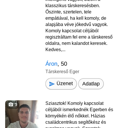
klasszikus társkeresésben.
Őszinte, szertelen, tele
empátiával, ha kell komoly, de
alapjába véve jókedvű vagyok.
Komoly kapcsolat céljából
regisztráltam fel erre a társkereső
oldalra, nem kalandot keresek.
Kedves,...
Áron
, 50
Társkereső Eger
Üzenet
Adatlap
Sziasztok! Komoly kapcsolat
3
céljából ismerkednék Egerben és
környékén élő nőkkel. Házias
családcentrikus segítőkész és