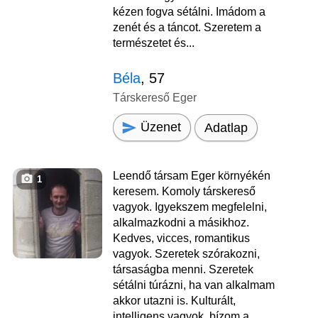
kézen fogva sétálni. Imádom a
zenét és a táncot. Szeretem a
természetet és...
Béla
, 57
Társkereső Eger
Üzenet
Adatlap
Leendő társam Eger környékén
1
keresem. Komoly társkereső
vagyok. Igyekszem megfelelni,
alkalmazkodni a másikhoz.
Kedves, vicces, romantikus
vagyok. Szeretek szórakozni,
társaságba menni. Szeretek
sétálni túrázni, ha van alkalmam
akkor utazni is. Kulturált,
intelligens vagyok, bízom a