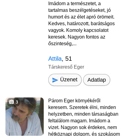
Imádom a természetet, a
tartalmas beszélgetéseket, jó
humort és az élet apró örömeit.
Kedves, határozott, barátságos
vagyok. Komoly kapcsolatot
keresek. Nagyon fontos az
őszinteség,...
Attila
, 51
Társkereső Eger
Üzenet
Adatlap
Párom Eger környékéről
3
keresem. Szeretek élni, minden
helyzetben, minden társaságban
feltalálom magam. Imádom a
vizet. Nagyon sok érdekes, nem
hétköznapi dolgom, és szokásom