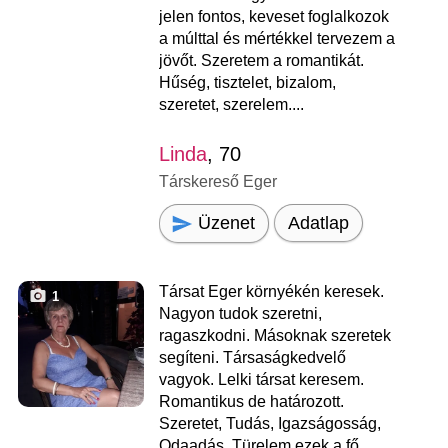
jelen fontos, keveset foglalkozok
a múlttal és mértékkel tervezem a
jövőt. Szeretem a romantikát.
Hűség, tisztelet, bizalom,
szeretet, szerelem....
Linda
, 70
Társkereső Eger
Üzenet
Adatlap
Társat Eger környékén keresek.
1
Nagyon tudok szeretni,
ragaszkodni. Másoknak szeretek
segíteni. Társaságkedvelő
vagyok. Lelki társat keresem.
Romantikus de határozott.
Szeretet, Tudás, Igazságosság,
Odaadás, Türelem ezek a fő