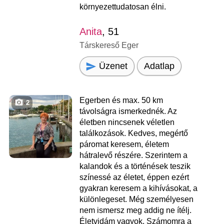
környezettudatosan élni.
Anita
, 51
Társkereső Eger
Üzenet
Adatlap
Egerben és max. 50 km
2
távolságra ismerkednék. Az
életben nincsenek véletlen
találkozások. Kedves, megértő
páromat keresem, életem
hátralevő részére. Szerintem a
kalandok és a történések teszik
színessé az életet, éppen ezért
gyakran keresem a kihívásokat, a
különlegeset. Még személyesen
nem ismersz meg addig ne ítélj.
Életvidám vagyok. Számomra a