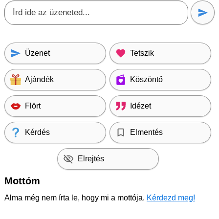
Üzenet
Tetszik
Ajándék
Köszöntő
Flört
Idézet
Kérdés
Elmentés
Elrejtés
Mottóm
Alma még nem írta le, hogy mi a mottója.
Kérdezd meg!