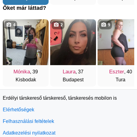
Őket már láttad?
4
2
9
Mónika
Laura
Eszter
, 39
, 37
, 40
Kisbodak
Budapest
Tura
Erdélyi társkereső társkereső, társkeresés mobilon is
Elérhetőségek
Felhasználási feltételek
Adatkezelési nyilatkozat