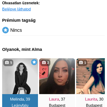
Olvasatlan üzenetek:
Belépve láthatod
Prémium tagság
Nincs
Olyanok, mint Alma
5
2
1
Melinda
Laura
Laurita
, 39
, 37
, 30
Leányfalu
Budapest
Budapest