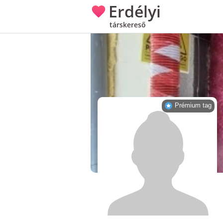
Erdélyi
társkereső
Prémium tag