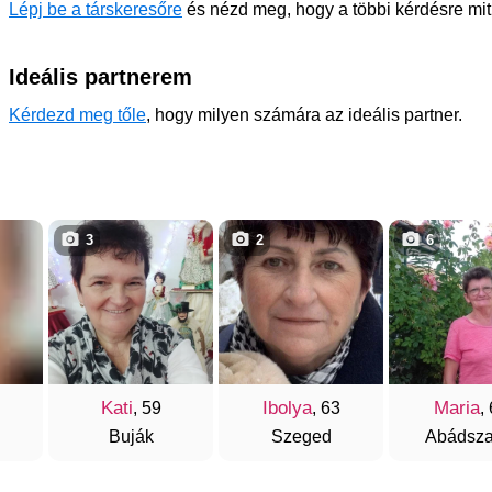
Lépj be a társkeresőre
és nézd meg, hogy a többi kérdésre mi
Ideális partnerem
Kérdezd meg tőle
, hogy milyen számára az ideális partner.
3
2
6
Kati
Ibolya
Maria
, 59
, 63
,
Buják
Szeged
Abádsza