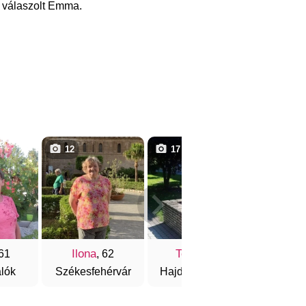
t válaszolt Emma.
12
17
1
Ilona
Tollas
Marc
 61
, 62
, 60
lók
Székesfehérvár
Hajdúszoboszló
Pé