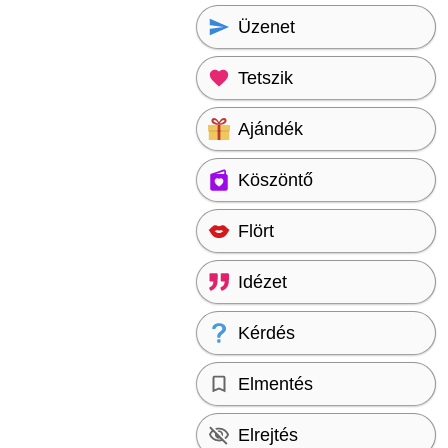
Üzenet
Tetszik
Ajándék
Köszöntő
Flört
Idézet
Kérdés
Elmentés
Elrejtés