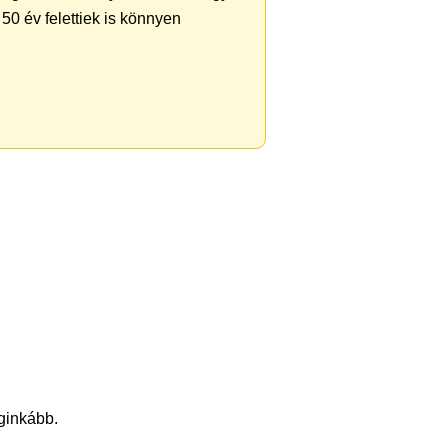
50 év felettiek is könnyen
eginkább.