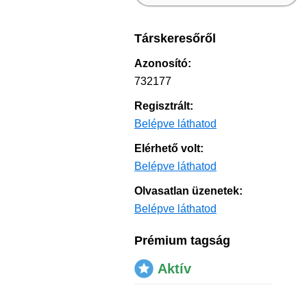
Társkeresőről
Azonosító:
732177
Regisztrált:
Belépve láthatod
Elérhető volt:
Belépve láthatod
Olvasatlan üzenetek:
Belépve láthatod
Prémium tagság
Aktív