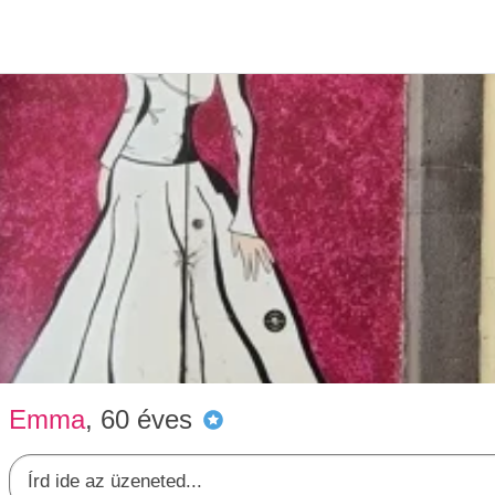
Társke
E
Emma
, 60 éves