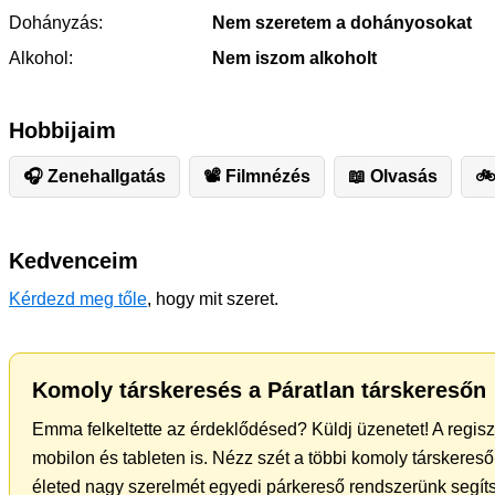
Dohányzás:
Nem szeretem a dohányosokat
Alkohol:
Nem iszom alkoholt
Hobbijaim
🎧 Zenehallgatás
📽 Filmnézés
📖 Olvasás
🚲
Kedvenceim
Kérdezd meg tőle
, hogy mit szeret.
Komoly társkeresés a Páratlan társkeresőn
Emma felkeltette az érdeklődésed? Küldj üzenetet! A regis
mobilon és tableten is. Nézz szét a többi komoly társkereső 
életed nagy szerelmét egyedi párkereső rendszerünk segíts