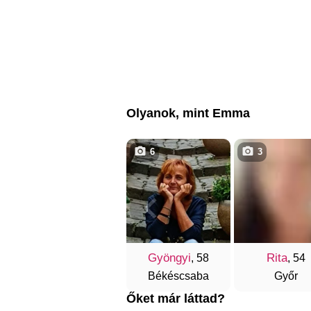
Olyanok, mint Emma
6
3
Gyöngyi
Rita
, 58
, 54
Békéscsaba
Győr
Őket már láttad?