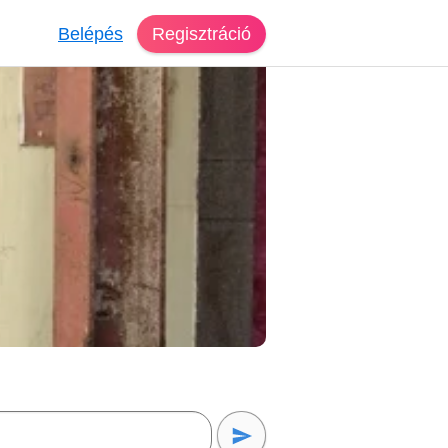
Belépés
Regisztráció
reső Budapest
mma, 60 éves, nő