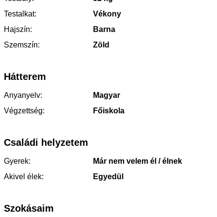
Testalkat:
Vékony
Hajszín:
Barna
Szemszín:
Zöld
Hátterem
Anyanyelv:
Magyar
Végzettség:
Főiskola
Családi helyzetem
Gyerek:
Már nem velem él / élnek
Akivel élek:
Egyedül
Szokásaim