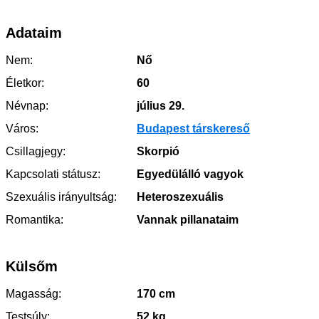
Adataim
Nem:
Nő
Életkor:
60
Névnap:
július 29.
Város:
Budapest társkereső
Csillagjegy:
Skorpió
Kapcsolati státusz:
Egyedülálló vagyok
Szexuális irányultság:
Heteroszexuális
Romantika:
Vannak pillanataim
Külsőm
Magasság:
170 cm
Testsúly:
52 kg